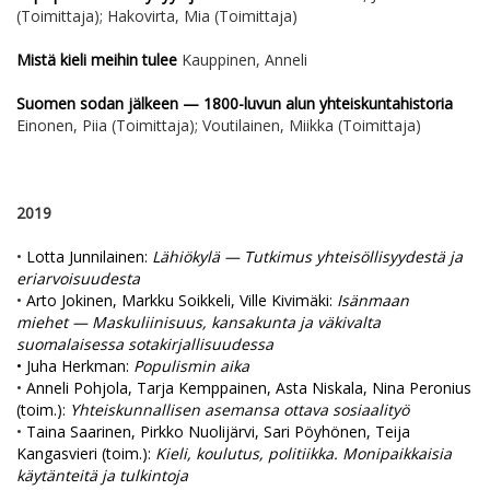
(Toimittaja); Hakovirta, Mia (Toimittaja)
Mistä kieli meihin tulee
Kauppinen, Anneli
Suomen sodan jälkeen — 1800-luvun alun yhteiskuntahistoria
Einonen, Piia (Toimittaja); Voutilainen, Miikka (Toimittaja)
2019
•
Lotta Junnilainen:
Lähiökylä
— Tutkimus yhteisöllisyydestä ja
eriarvoisuudesta
•
Arto Jokinen, Markku Soikkeli, Ville Kivimäki:
Isänmaan
miehet — Maskuliinisuus, kansakunta ja väkivalta
suomalaisessa sotakirjallisuudessa
• Juha Herkman:
Populismin aika
•
Anneli Pohjola, Tarja Kemppainen, Asta Niskala, Nina Peronius
(toim.):
Yhteiskunnallisen asemansa ottava sosiaalityö
•
Taina Saarinen, Pirkko Nuolijärvi, Sari Pöyhönen, Teija
Kangasvieri (toim.):
Kieli, koulutus, politiikka. Monipaikkaisia
käytänteitä ja tulkintoja