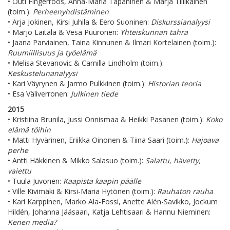
• Outi Fingerroos, Anna-Maria Tapaninen & Marja Tiilikainen
(toim.):
Perheenyhdistäminen
• Arja Jokinen, Kirsi Juhila & Eero Suoninen:
Diskurssianalyysi
• Marjo Laitala & Vesa Puuronen:
Yhteiskunnan tahra
• Jaana Parviainen, Taina Kinnunen & Ilmari Kortelainen (toim.):
Ruumiillisuus ja työelämä
• Melisa Stevanovic & Camilla Lindholm (toim.):
Keskustelunanalyysi
• Kari Väyrynen & Jarmo Pulkkinen (toim.):
Historian teoria
• Esa Väliverronen:
Julkinen tiede
2015
• Kristiina Brunila, Jussi Onnismaa & Heikki Pasanen (toim.):
Koko
elämä töihin
• Matti Hyvärinen, Eriikka Oinonen & Tiina Saari (toim.):
Hajoava
perhe
• Antti Häkkinen & Mikko Salasuo (toim.):
Salattu, hävetty,
vaiettu
• Tuula Juvonen:
Kaapista kaapin päälle
• Ville Kivimäki & Kirsi-Maria Hytönen (toim.):
Rauhaton rauha
• Kari Karppinen, Marko Ala-Fossi, Anette Alén-Savikko, Jockum
Hildén, Johanna Jääsaari, Katja Lehtisaari & Hannu Nieminen:
Kenen media?