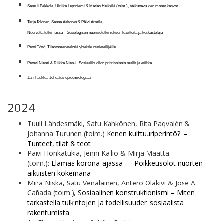
Samuli Pekkola, Ulriika Leponiemi & Matias Heikkilä (toim.),
Vaikuttavuuden monet kasvot
Tarja Tolonen, Sanna Aaltonen & Päivi Armila,
Nuoruutta tutkimassa – Sosiologisen nuorisotutkimuksen käsitteitä ja keskusteluja
Pertti Töttö,
Tilastomenetelmiä yhteiskuntatieteilijöille
.,
Petteri Niemi & Riikka Niemi
Sosiaalihuollon priorisoinnin mallit ja etiikka
Jari Haukka,
Johdatus epidemiologiaan
2024
Tuuli Lähdesmäki, Satu Kähkönen, Rita Paqvalén &
Johanna Turunen (toim.)
Kenen kulttuuriperintö? –
Tunteet, tilat & teot
Päivi Honkatukia, Jenni Kallio & Mirja Määttä
(toim.):
Elämää korona-ajassa — Poikkeusolot nuorten
aikuisten kokemana
Miira Niska, Satu Venäläinen, Antero Olakivi & Jose A.
Cañada (toim.),
Sosiaalinen konstruktionismi – Miten
tarkastella tulkintojen ja todellisuuden sosiaalista
rakentumista