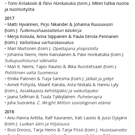
•
Tomi Kiilakoski & Päivi Honkatukia (toim.),
Miten tutkia nuoria
ja nuorisotyötä
2017
•
Matti Hyvärinen, Pirjo Nikander & Johanna Ruusuvuori
(toim.):
Tutkimushaastattelun käsikirja
•
Merja Koivula, Anna Siippainen & Paula Eerola-Pennanen
(toim.):
Valloittava varhaiskasvatus
• Mari Murtonen (toim.):
Opettajana yliopistolla
• Johanna Niemi, Heini Kainulainen & Päivi Honkatukia (toim.):
Sukupuolistunut väkivalta
• Mari K. Niemi, Tapio Raunio & Ilkka Ruostetsaari (toim.):
Poliittinen valta Suomessa
• Emilia Palonen & Tuija Saresma (toim.):
Jätkät ja jytkyt
• Anneli Pohjola, Maarit Kairala, Asta Niskala & Hannu Lyly
(toim.),
Asiakkaasta kehittäjäksi ja vaikuttajaksi
• Jaana Sellman & Tuula Tykkyläinen:
Puheterapia
• Juha Suoranta:
C. Wright Millsin sosiologinen elämä
2016
• Anu-Hanna Anttila, Ralf Kauranen, Kati Launis & Jussi Ojajärvi
(toim.):
Luokan ääni ja hiljaisuus
• Rosi Enroos, Tarja Heino & Tarja Pösö (toim.):
Huostaanotto