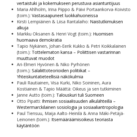
vertaistuki ja kokemukseen perustuva asiantuntijuus
Maria Ahlholm, Irina Piippo & Päivi Portaankorva-Koivisto
(toim.):
Vastasaapuneet luokkahuoneissa
Kirsti Lempiäinen & Liisa Rantalaiho:
Naistutkimuksen
alkuja
Markku Oksanen & Henri Vogt (toim.):
Huomisen
huomaava demokratia
Tapio Nykänen, Johan-Eerik Kukko & Petri Koikkalainen
(toim.):
Tottelematon kansa – Poliittisen vastarinnan
muuttuvat muodot
Ari-Elmeri Hyvönen & Niko Pyrhönen
(toim.):
Salaliittoteorioiden politiikat –
Yhteiskuntatieteellisiä näkökulmia
Pauli Rautiainen, Visa Kurki, Niko Soininen, Aura
Kostiainen & Tapio Määttä: Oikeus ja sen tutkiminen
Janne Autto (toim.):
Talouskuri tuli Suomeen
Otto Pipatti:
Ihmisen sosiaalisuuden alkulähteillä –
Westermarckilainen sosiologia ja sosiaaliantropologia
Paul Tiensuu, Maija Aalto-Heinilä & Anna Mäki-Petäjä-
Leinonen (toim.):
Itsemääräämisoikeus teoriasta
käytäntöön