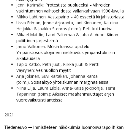
Jenni Karimäki:
Protestista puolueeksi – Vihreiden
vakiintuminen vaihtoehdosta vallankahvaan 1990-luvulla
Mikko Lahtinen:
Vastapaino – 40 esseetä kirjahistoriasta
Usva Friman, Jonne Arjoranta, Jani Kinnunen, Katriina
Heljakka & Jaakko Stenros (toim.):
Pelit kulttuurina
Mikael Mattlin, Lauri Paltemaa & Juha A. Vuori:
Kiinan
poliittinen järjestelmä
Jarno Valkonen:
Mökin kanssa ajattelu –
Ympäristösosiologinen mielikuvitus ympäristökriisin
aikakaudella
Tapio Katko, Petri Juuti, Riikka Juuti & Pertti
Väyrynen:
Vesihuollon myytit
Arja Jokinen, Suvi Raitakari, Johanna Ranta
(toim.),
Sosiaalityö yhteiskunnan marginaaleissa
Niina Lilja, Laura Eilola, Anna-Kaisa Jokipohja, Terhi
Tapaninen (toim.):
Aikuiset maahanmuuttajat arjen
vuorovaikutustilanteissa
2021
Tiedeneuvo — Ihmistieteen näkökulmia luonnonvarapolitiikan