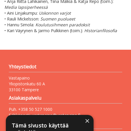
• Anja Riitta Lahikainen, Tiina Mälkiä & Katja Repo (toim.):
Media lapsiperheessä
• Aini Linjakumpu:
Uskonnon varjot
• Rauli Mickelsson:
Suomen puolueet
• Hannu Simola:
Koulutusihmeen paradoksit
• Kari Väyrynen & Jarmo Pulkkinen (toim.):
Historianfilosofia
Yhteystiedot
Vastapaino
Yliopistonkatu 60 A
33100 Tampere
Asiakaspalvelu
Puh. +358 50 527 1000
Sähköposti:
vastapaino@vastapaino.fi
×
Lisätietoa
Tämä sivusto käyttää