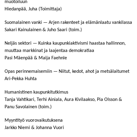
muotoiluun
Hiedanpää, Juha (Toimittaja)
Suomalainen vanki — Arjen rakenteet ja elämänlaatu vankilassa
Sakari Kainulainen & Juho Saari (toim.)
Neljäs sektori — Kuinka kaupunkiaktivismi haastaa hallinnon,
muuttaa markkinat ja laajentaa demokratiaa
Pasi Mäenpää & Maija Faehnle
Opas perinnemaisemiin — Niitut, kedot, ahot ja metsälaitumet
Ari-Pekka Huhta
Humanistinen kaupunkitutkimus
Tanja Vahtikari, Terhi Ainiala, Aura Kivilaakso, Pia Olsson &
Panu Savolainen (toim.)
Myyntityö vuorovaikutuksena
Jarkko Niemi & Johanna Vuori