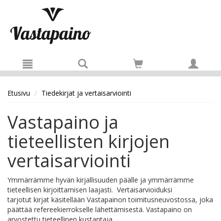
Hyppää pääsisältöön
Etusivu
Tiedekirjat ja vertaisarviointi
Vastapaino ja
tieteellisten kirjojen
vertaisarviointi
Ymmärrämme hyvän kirjallisuuden päälle ja ymmärrämme
tieteellisen kirjoittamisen laajasti. Vertaisarvioiduksi
tarjotut kirjat käsitellään Vastapainon toimitusneuvostossa, joka
päättää refereekierrokselle lähettämisestä. Vastapaino on
arvostettu tieteellinen kustantaja.