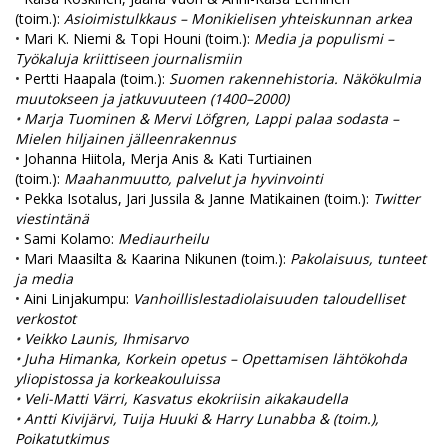
(toim.):
Asioimistulkkaus – Monikielisen yhteiskunnan arkea
•
Mari K. Niemi & Topi Houni (toim.):
Media ja populismi –
Työkaluja kriittiseen journalismiin
•
Pertti Haapala (toim.):
Suomen rakennehistoria. Näkökulmia
muutokseen ja jatkuvuuteen (1400–2000)
•
Marja Tuominen & Mervi Löfgren, Lappi palaa sodasta –
Mielen hiljainen jälleenrakennus
•
Johanna Hiitola, Merja Anis & Kati Turtiainen
(toim.):
Maahanmuutto, palvelut ja hyvinvointi
•
Pekka Isotalus, Jari Jussila & Janne Matikainen (toim.):
Twitter
viestintänä
•
Sami Kolamo:
Mediaurheilu
•
Mari Maasilta & Kaarina Nikunen (toim.):
Pakolaisuus, tunteet
ja media
•
Aini Linjakumpu:
Vanhoillislestadiolaisuuden taloudelliset
verkostot
•
Veikko Launis, Ihmisarvo
•
Juha Himanka, Korkein opetus – Opettamisen lähtökohda
yliopistossa ja korkeakouluissa
•
Veli-Matti Värri, Kasvatus ekokriisin aikakaudella
•
Antti Kivijärvi, Tuija Huuki & Harry Lunabba & (toim.),
Poikatutkimus