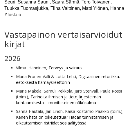
Seuri, Susanna Sauni, Saara Särmä, Tero Toivanen,
Tuukka Tuomasjukka, Tiina Vaittinen, Matti Ylönen, Hanna
Ylöstalo
Vastapainon vertaisarvioidut
kirjat
2026
Vilma Hänninen,
Terveys ja sairaus
Maria Eronen-Valli & Lotta Lehti,
Digitaalinen retoriikka:
eetoksesta hämäysreettoriin
Maria Mäkelä, Samuli Pekkola, Jaro Stenvall, Paula Rossi
(toim.),
Tarinoita ihmisen ja tietojärjestelmän
kohtaamisesta – monitieteinen näkökulma
Sanna Hautala, Jari Lindh, Kaisa Kostamo-Pääkkö (toim.),
Kenen hätä on oikeutettua? Hädän tunnistamisen ja
oikeuttamisen ristriidat sosiaalityössä