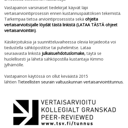
Vastapainon varsinaiset tiedekirjat käyvät läpi
vertaisarviointiprosessin ennen kustannuspäätöksen tekemistä.
Tarkempaa tietoa arviointiprosessista sekä
ohjeita
vertaisarvioitsijalle löydät tästä linkistä (LATAA TÄSTÄ ohjeet
vertaisarviointiin)
.
Käsikirjoituksia ja suunnitteluvaiheessa olevia kirjaideoita voi
tiedustella sähköpostitse tai puhelimitse. Lataa
seuraavasta linkistä
julkaisuehdotuslomake
,
täytä se
huolellisesti ja lähetä sähköpostilla kustantaja Kimmo
Jylhämölle.
Vastapainon käytössä on ollut keväästä 2015
lähtien
Tieteellisten seurain valtuuskunnan vertaisarviointitunnus
.