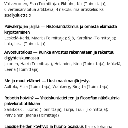
Väliverronen, Esa (Toimittaja); Ekholm, Kai (Toimittaja),
6 vertaisarvioitua artikkelia, 4 näkökulma-artikkelia: Ks.
sisällysluettelo
Päiväkirjojen jäljillä — Historiantutkimus ja omasta elämästä
kirjoittaminen
Leskelä-Kärki, Maarit (Toimittaja); Sjö, Karoliina (Toimittaja);
Lalu, Liisa (Toimittaja)
Arvostustalous — Kuinka arvostus rakennetaan ja rakentuu
digiyhteiskunnassa
Jalonen, Harri (Toimittaja), Helander, Nina (Toimittaja), Mäkelä,
Leena (Toimittaja)
Me ja muut eläimet — Uusi maailmanjärjestys
Aaltola, Elisa (Toimittaja); Wahlberg, Birgitta (Toimittaja)
Robotin hoiviin? — Yhteiskuntatieteen ja filosofian näkökulmia
palvelurobotiikkaan
Särkikoski, Tuomo (Toimittaja); Turja, Tuuli (Toimittaja);
Parviainen, Jaana (Toimittaja)
Lapsiperheiden köyhyys ja huono-osaisuus
Kallio, Johanna