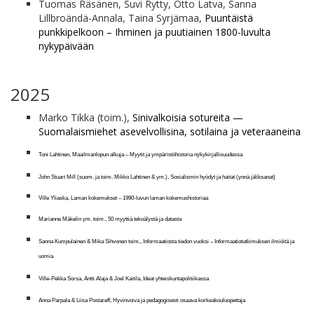
Tuomas Räsänen, Suvi Rytty, Otto Latva, Sanna
Lillbroändä-Annala, Taina Syrjämaa,
Puuntäistä
punkkipelkoon – Ihminen ja puutiainen 1800-luvulta
nykypäivään
2025
Marko Tikka (toim.),
Sinivalkoisia sotureita —
Suomalaismiehet asevelvollisina, sotilaina ja veteraaneina
Toni Lahtinen,
Maailmanlopun alkuja – Myytit ja ympäristöhistoria nykykirjallisuudessa
John Stuart Mill
(suom. ja toim. Mikko Lahtinen & ym.),
Sosialismin hyödyt ja haitat (ynnä jäliksanat)
Ville Yliaska,
Laman kokemukset – 1990-luvun laman kokemushistoriaa
Marianne Mäkelin ym. toim.,
50 myyttiä tekoälystä ja datasta
Sanna Kumpulainen & Mika Sihvonen toim.,
Informaatiosta tiedon vuoksi – Informaatiotutkimuksen ilmiöitä ja
uomia
Ville-Pekka Sorsa, Antti Alaja & Joel Kaitila,
Ideat yhteiskuntapolitiikassa
Anna Parpala & Liisa Postareff,
Hyvinvoiva ja pedagogisesti osaava korkeakouluopettaja