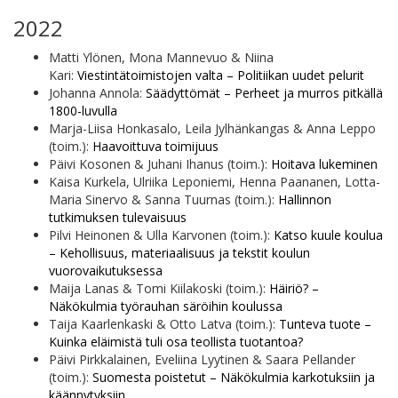
2022
Matti Ylönen, Mona Mannevuo & Niina
Kari:
Viestintätoimistojen valta – Politiikan uudet pelurit
Johanna Annola:
Säädyttömät – Perheet ja murros pitkällä
1800-luvulla
Marja-Liisa Honkasalo, Leila Jylhänkangas & Anna Leppo
(toim.):
Haavoittuva toimijuus
Päivi Kosonen & Juhani Ihanus (toim.):
Hoitava lukeminen
Kaisa Kurkela, Ulriika Leponiemi, Henna Paananen, Lotta-
Maria Sinervo & Sanna Tuurnas (toim.):
Hallinnon
tutkimuksen tulevaisuus
Pilvi Heinonen & Ulla Karvonen (toim.):
Katso kuule koulua
– Kehollisuus, materiaalisuus ja tekstit koulun
vuorovaikutuksessa
Maija Lanas & Tomi Kiilakoski (toim.):
Häiriö? –
Näkökulmia työrauhan säröihin koulussa
Taija Kaarlenkaski & Otto Latva (toim.):
Tunteva tuote –
Kuinka eläimistä tuli osa teollista tuotantoa?
Päivi Pirkkalainen, Eveliina Lyytinen & Saara Pellander
(toim.):
Suomesta poistetut – Näkökulmia karkotuksiin ja
käännytyksiin