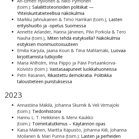
Ari-Elmeri Hyvönen & Niko Pyrhönen
(toim.):
Salaliittoteorioiden politiikat —
Yhteiskuntatieteellisiä näkökulmia
Markku Jahnukainen & Timo Harrikari (toim.),
Lasten
erityishuolto ja -opetus Suomessa
Annette Arlander, Hanna Järvinen, Pilvi Porkola & Tero
Nauha (toim.),
Miten tehdä esityksellä? Näkökulmia
esityksen monimuotoisuuteen
Emilia Karjula, Jaana Kouri & Tiina Mahlamäki,
Luovaa
kirjoittamista tutkijoille
Maria Ahlholm, Irina Piippo ja Päivi Portaankorva-
Koivisto (toim.):
Vastasaapuneet luokkahuoneissa
Petri Räsänen,
Rikastettu demokratia. Politiikka
taloustieteen puristuksessa
2023
Annastiina Mäkilä, Johanna Skurnik & Veli Virmajoki
(toim.):
Tiedonhistoria
Hannu L. T. Heikkinen & Mervi Kaukko
(toim.):
Toimintatutkimus – Käytännön opas
Kaisa Malinen, Maritta Itäpuisto, Johanna Kiili, Johanna
Moilanen & Mari Punna (toim.):
Lasten ja perheiden