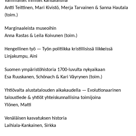
Vammaiset ihmiset kansalaisina
Antti Teittinen, Mari Kivistö, Merja Tarvainen & Sanna Hautala
(toim.)
Marginaaleista museoihin
Anna Rastas & Leila Koivunen (toim.)
Hengellinen työ — Työn politiikka kristillisissä liikkeissä
Linjakumpu, Aini
Suomen ympäristöhistoria 1700-luvulta nykyaikaan
Esa Ruuskanen, Schönach & Kari Väyrynen (toim.)
Yhtiövalta alustatalouden aikakaudella — Evolutionaarinen
taloustiede & yhtiöt yhteiskunnallisina toimijoina
Ylönen, Matti
Venäläisen kasvatuksen historia
Laihiala-Kankainen, Sirkka