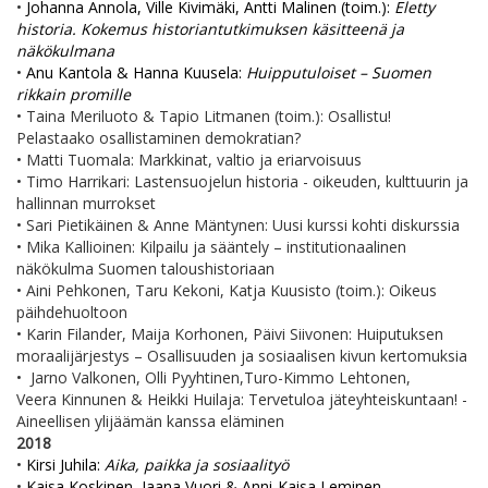
•
Johanna Annola, Ville Kivimäki, Antti Malinen (toim.):
Eletty
historia. Kokemus historiantutkimuksen käsitteenä ja
näkökulmana
•
Anu Kantola & Hanna Kuusela:
Huipputuloiset – Suomen
rikkain promille
• Taina Meriluoto & Tapio Litmanen (toim.): Osallistu!
Pelastaako osallistaminen demokratian?
• Matti Tuomala: Markkinat, valtio ja eriarvoisuus
• Timo Harrikari: Lastensuojelun historia - oikeuden, kulttuurin ja
hallinnan murrokset
• Sari Pietikäinen & Anne Mäntynen: Uusi kurssi kohti diskurssia
• Mika Kallioinen: Kilpailu ja sääntely – institutionaalinen
näkökulma Suomen taloushistoriaan
• Aini Pehkonen, Taru Kekoni, Katja Kuusisto (toim.): Oikeus
päihdehuoltoon
• Karin Filander, Maija Korhonen, Päivi Siivonen: Huiputuksen
moraalijärjestys – Osallisuuden ja sosiaalisen kivun kertomuksia
• Jarno Valkonen, Olli Pyyhtinen,Turo-Kimmo Lehtonen,
Veera Kinnunen & Heikki Huilaja: Tervetuloa jäteyhteiskuntaan! -
Aineellisen ylijäämän kanssa eläminen
2018
•
Kirsi Juhila:
Aika, paikka ja sosiaalityö
•
Kaisa Koskinen, Jaana Vuori & Anni-Kaisa Leminen