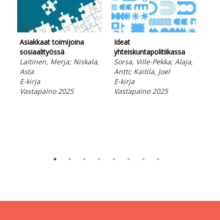
Sos
Asiakkaat toimijoina
Ideat
prio
sosiaalityössä
yhteiskuntapolitiikassa
etii
Laitinen, Merja; Niskala,
Sorsa, Ville-Pekka; Alaja,
Nie
Asta
Antti; Kaitila, Joel
Rii
E-kirja
E-kirja
E-ki
Vastapaino 2025
Vastapaino 2025
Vas