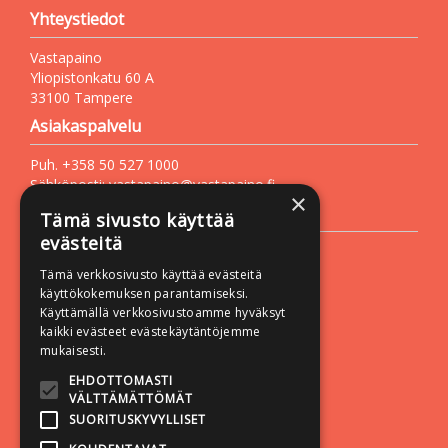
Yhteystiedot
Vastapaino
Yliopistonkatu 60 A
33100 Tampere
Asiakaspalvelu
Puh. +358 50 527 1000
Sähköposti:
vastapaino@vastapaino.fi
×
Lisätietoa
Tämä sivusto käyttää
evästeitä
Toimitusehdot
Tämä verkkosivusto käyttää evästeitä
Käyttöohjeet
käyttökokemuksen parantamiseksi.
Tietosuojaseloste
Käyttämällä verkkosivustoamme hyväksyt
kaikki evästeet evästekäytäntöjemme
Saavutettavuusseloste
mukaisesti.
Seuraa meitä:
EHDOTTOMASTI
VÄLTTÄMÄTTÖMÄT
SUORITUSKYVYLLISET