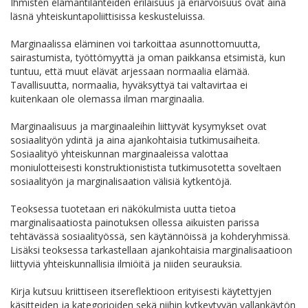
Ihmisten elämäntilanteiden erilaisuus ja eriarvoisuus ovat aina
läsnä yhteiskuntapoliittisissa keskusteluissa.
Marginaalissa eläminen voi tarkoittaa asunnottomuutta,
sairastumista, työttömyyttä ja oman paikkansa etsimistä, kun
tuntuu, että muut elävät arjessaan normaalia elämää.
Tavallisuutta, normaalia, hyväksyttyä tai valtavirtaa ei
kuitenkaan ole olemassa ilman marginaalia.
Marginaalisuus ja marginaaleihin liittyvät kysymykset ovat
sosiaalityön ydintä ja aina ajankohtaisia tutkimusaiheita.
Sosiaalityö yhteiskunnan marginaaleissa valottaa
moniulotteisesti konstruktionistista tutkimusotetta soveltaen
sosiaalityön ja marginalisaation välisiä kytkentöjä.
Teoksessa tuotetaan eri näkökulmista uutta tietoa
marginalisaatiosta painotuksen ollessa aikuisten parissa
tehtävässä sosiaalityössä, sen käytännöissä ja kohderyhmissä.
Lisäksi teoksessa tarkastellaan ajankohtaisia marginalisaatioon
liittyviä yhteiskunnallisia ilmiöitä ja niiden seurauksia.
Kirja kutsuu kriittiseen itsereflektioon erityisesti käytettyjen
käsitteiden ja kategorioiden sekä niihin kytkeytyvän vallankäytön