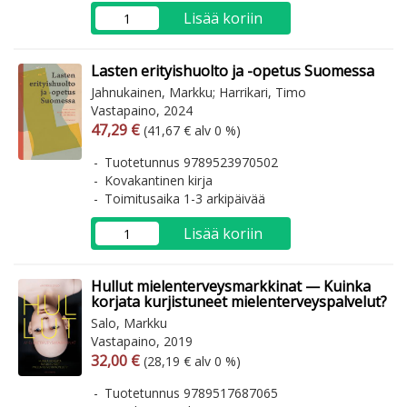
Lisää koriin
Lasten erityishuolto ja -opetus Suomessa
Jahnukainen, Markku; Harrikari, Timo
Vastapaino, 2024
Arvonlisäverollinen hinta
Arvonlisäveroton hinta
47,29 €
(41,67 € alv 0 %)
Tuotetunnus 9789523970502
Kovakantinen kirja
Toimitusaika 1-3 arkipäivää
Lisää koriin
Hullut mielenterveysmarkkinat — Kuinka
korjata kurjistuneet mielenterveyspalvelut?
Salo, Markku
Vastapaino, 2019
Arvonlisäverollinen hinta
Arvonlisäveroton hinta
32,00 €
(28,19 € alv 0 %)
Tuotetunnus 9789517687065