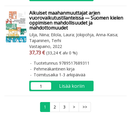
Aikuiset maahanmuuttajat arjen
vuorovaikutustilanteissa — Suomen kielen
oppimisen mahdollisuudet ja
mahdottomuudet
Lilja, Niina; Eilola, Laura; Jokipohja, Anna-Kaisa;
Tapaninen, Terhi
Vastapaino, 2022
Arvonlisäverollinen hinta
Arvonlisäveroton hinta
37,73 €
(33,24 € alv 0 %)
Tuotetunnus 9789517689311
Pehmeäkantinen kirja
Toimitusaika 1-3 arkipäivää
Lisää koriin
1
2
3
>
>>