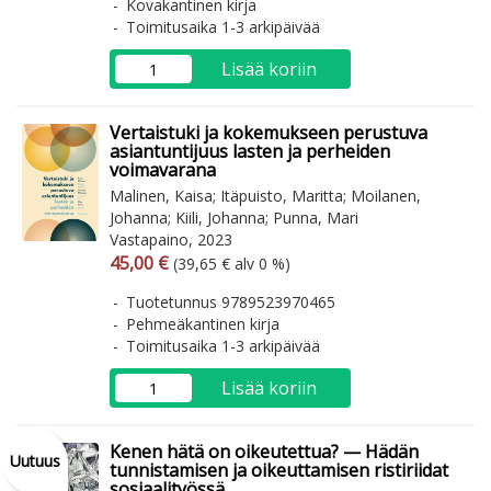
Kovakantinen kirja
Toimitusaika 1-3 arkipäivää
Lisää koriin
Vertaistuki ja kokemukseen perustuva
asiantuntijuus lasten ja perheiden
voimavarana
Malinen, Kaisa; Itäpuisto, Maritta; Moilanen,
Johanna; Kiili, Johanna; Punna, Mari
Vastapaino, 2023
Arvonlisäverollinen hinta
Arvonlisäveroton hinta
45,00 €
(39,65 € alv 0 %)
Tuotetunnus 9789523970465
Pehmeäkantinen kirja
Toimitusaika 1-3 arkipäivää
Lisää koriin
Kenen hätä on oikeutettua? — Hädän
Uutuus
tunnistamisen ja oikeuttamisen ristiriidat
sosiaalityössä