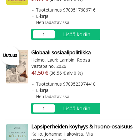
Tuotetunnus 9789517686716
E-kirja
Heti ladattavissa
Lisää koriin
Globaali sosiaalipolitiikka
Uutuus
Heimo, Lauri; Lambin, Roosa
Vastapaino, 2026
Arvonlisäverollinen hinta
Arvonlisäveroton hinta
41,50 €
(36,56 € alv 0 %)
Tuotetunnus 9789523974418
E-kirja
Heti ladattavissa
Lisää koriin
Lapsiperheiden köyhyys & huono-osaisuus
Kallio, Johanna; Hakovirta, Mia