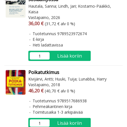
Hautala, Sanna; Lindh, Jari; Kostamo-Pääkkö,
Kaisa
Vastapaino, 2026
Arvonlisäverollinen hinta
Arvonlisäveroton hinta
36,00 €
(31,72 € alv 0 %)
Tuotetunnus 9789523972674
E-kirja
Heti ladattavissa
Lisää koriin
Poikatutkimus
Kivijärvi, Antti; Huuki, Tuija; Lunabba, Harry
Vastapaino, 2018
Arvonlisäverollinen hinta
Arvonlisäveroton hinta
46,20 €
(40,70 € alv 0 %)
Tuotetunnus 9789517686938
Pehmeäkantinen kirja
Toimitusaika 1-3 arkipäivää
Lisää koriin