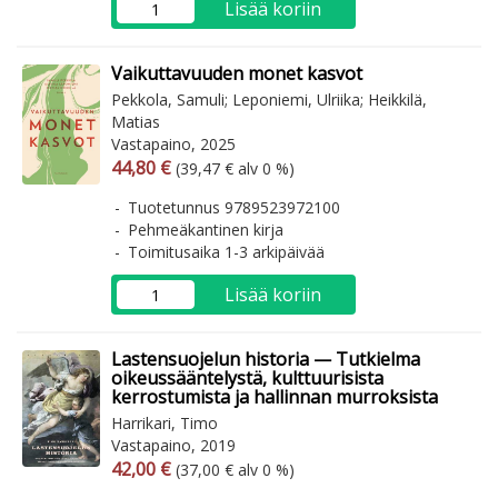
Lisää koriin
Vaikuttavuuden monet kasvot
Pekkola, Samuli; Leponiemi, Ulriika; Heikkilä,
Matias
Vastapaino, 2025
Arvonlisäverollinen hinta
Arvonlisäveroton hinta
44,80 €
(39,47 € alv 0 %)
Tuotetunnus 9789523972100
Pehmeäkantinen kirja
Toimitusaika 1-3 arkipäivää
Lisää koriin
Lastensuojelun historia — Tutkielma
oikeussääntelystä, kulttuurisista
kerrostumista ja hallinnan murroksista
Harrikari, Timo
Vastapaino, 2019
Arvonlisäverollinen hinta
Arvonlisäveroton hinta
42,00 €
(37,00 € alv 0 %)