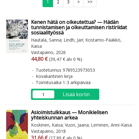
1
2
3
>
>>
Kenen hätä on oikeutettua? — Hädän
tunnistamisen ja oikeuttamisen ristiriidat
sosiaalityössä
Hautala, Sanna; Lindh, Jari; Kostamo-Pääkkö,
Kaisa
Vastapaino, 2026
Arvonlisäverollinen hinta
Arvonlisäveroton hinta
44,80 €
(39,47 € alv 0 %)
Tuotetunnus 9789523973053
Kovakantinen kirja
Toimitusaika 1-3 arkipäivää
Lisää koriin
Asioimistulkkaus — Monikielisen
yhteiskunnan arkea
Koskinen, Kaisa; Vuori, Jaana; Leminen, Anni-Kaisa
Vastapaino, 2018
Arvonlisäverollinen hinta
Arvonlisäveroton hinta
31,66 €
(27,89 € alv 0 %)