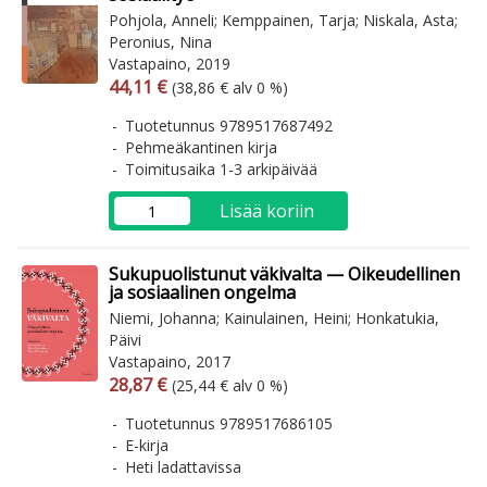
Pohjola, Anneli; Kemppainen, Tarja; Niskala, Asta;
Peronius, Nina
Vastapaino, 2019
Arvonlisäverollinen hinta
Arvonlisäveroton hinta
44,11 €
(38,86 € alv 0 %)
Tuotetunnus 9789517687492
Pehmeäkantinen kirja
Toimitusaika 1-3 arkipäivää
Lisää koriin
Sukupuolistunut väkivalta — Oikeudellinen
ja sosiaalinen ongelma
Niemi, Johanna; Kainulainen, Heini; Honkatukia,
Päivi
Vastapaino, 2017
Arvonlisäverollinen hinta
Arvonlisäveroton hinta
28,87 €
(25,44 € alv 0 %)
Tuotetunnus 9789517686105
E-kirja
Heti ladattavissa