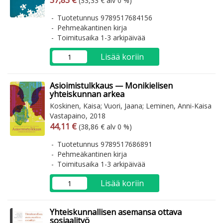
37,83 €
(33,33 € alv 0 %)
Tuotetunnus 9789517684156
Pehmeäkantinen kirja
Toimitusaika 1-3 arkipäivää
Lisää koriin
Asioimistulkkaus — Monikielisen
yhteiskunnan arkea
Koskinen, Kaisa; Vuori, Jaana; Leminen, Anni-Kaisa
Vastapaino, 2018
Arvonlisäverollinen hinta
Arvonlisäveroton hinta
44,11 €
(38,86 € alv 0 %)
Tuotetunnus 9789517686891
Pehmeäkantinen kirja
Toimitusaika 1-3 arkipäivää
Lisää koriin
Yhteiskunnallisen asemansa ottava
sosiaalityö