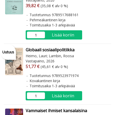
Vastapaino, 2020
Arvonlisäverollinen hinta
Arvonlisäveroton hinta
39,82 €
(35,08 € alv 0 %)
Tuotetunnus 9789517688161
Pehmeäkantinen kirja
Toimitusaika 1-3 arkipäivää
Lisää koriin
Globaali sosiaalipolitiikka
Uutuus
Heimo, Lauri; Lambin, Roosa
Vastapaino, 2026
Arvonlisäverollinen hinta
Arvonlisäveroton hinta
51,77 €
(45,61 € alv 0 %)
Tuotetunnus 9789523971974
Kovakantinen kirja
Toimitusaika 1-3 arkipäivää
Lisää koriin
Vammaiset ihmiset kansalaisina