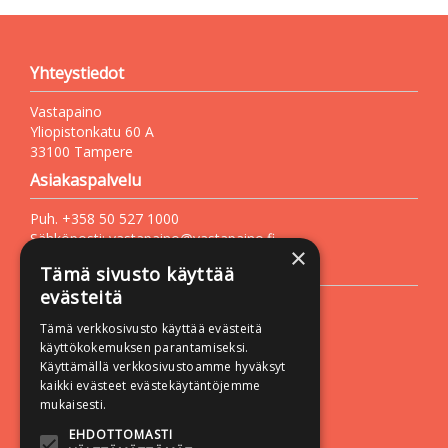
Yhteystiedot
Vastapaino
Yliopistonkatu 60 A
33100 Tampere
Asiakaspalvelu
Puh. +358 50 527 1000
Sähköposti:
vastapaino@vastapaino.fi
×
Lisätietoa
Tämä sivusto käyttää
evästeitä
Toimitusehdot
Tämä verkkosivusto käyttää evästeitä
Käyttöohjeet
käyttökokemuksen parantamiseksi.
Tietosuojaseloste
Käyttämällä verkkosivustoamme hyväksyt
kaikki evästeet evästekäytäntöjemme
Saavutettavuusseloste
mukaisesti.
Seuraa meitä:
EHDOTTOMASTI