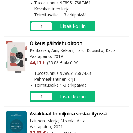
Tuotetunnus 9789517687461
Kovakantinen kirja
Toimitusaika 1-3 arkipäivää
Lisää koriin
Oikeus päihdehuoltoon
Pehkonen, Aini; Kekoni, Taru; Kuusisto, Katja
Vastapaino, 2019
Arvonlisäverollinen hinta
Arvonlisäveroton hinta
44,11 €
(38,86 € alv 0 %)
Tuotetunnus 9789517687423
Pehmeäkantinen kirja
Toimitusaika 1-3 arkipäivää
Lisää koriin
Asiakkaat toimijoina sosiaalityössä
Laitinen, Merja; Niskala, Asta
Vastapaino, 2021
Arvonlisäverollinen hinta
Arvonlisäveroton hinta