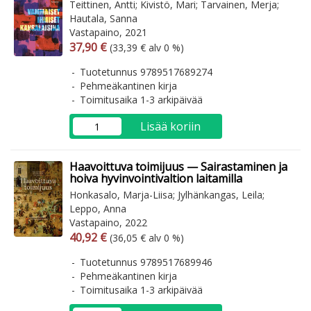
Teittinen, Antti; Kivistö, Mari; Tarvainen, Merja;
Hautala, Sanna
Vastapaino, 2021
Arvonlisäverollinen hinta
Arvonlisäveroton hinta
37,90 €
(33,39 € alv 0 %)
Tuotetunnus 9789517689274
Pehmeäkantinen kirja
Toimitusaika 1-3 arkipäivää
Lisää koriin
Haavoittuva toimijuus — Sairastaminen ja
hoiva hyvinvointivaltion laitamilla
Honkasalo, Marja-Liisa; Jylhänkangas, Leila;
Leppo, Anna
Vastapaino, 2022
Arvonlisäverollinen hinta
Arvonlisäveroton hinta
40,92 €
(36,05 € alv 0 %)
Tuotetunnus 9789517689946
Pehmeäkantinen kirja
Toimitusaika 1-3 arkipäivää