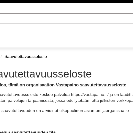
Saavutettavuusseloste
vutettavuusseloste
loa, tämä on organisaation Vastapaino saavutettavuusseloste
vutettavuusseloste koskee palvelua https://vastapaino.fi/ ja on laadittu
isten palvelujen tarjoamisesta, jossa edellytetään, että julkisten verkkop
 saavutettavuuden on arvioinut ulkopuolinen asiantuntijaorganisaatio
velun saavutettavuuden tila