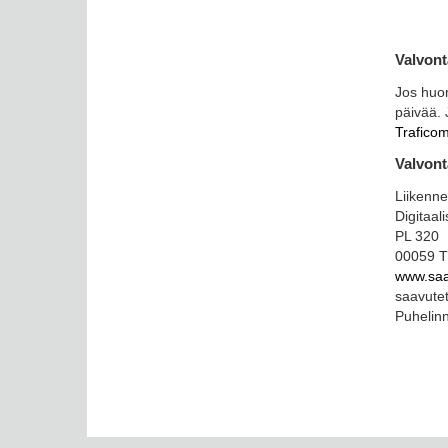
Valvon
Jos huom
päivää. 
Traficom
Valvont
Liikenne
Digitaal
PL 320
00059 
www.saa
saavutet
Puhelin