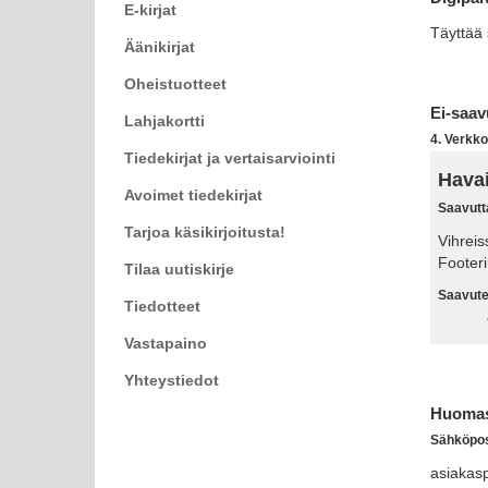
E-kirjat
Täyttää 
Äänikirjat
Oheistuotteet
Ei-saav
Lahjakortti
4. Verkko
Tiedekirjat ja vertaisarviointi
Havai
Avoimet tiedekirjat
Saavutta
Tarjoa käsikirjoitusta!
Vihreis
Footeri
Tilaa uutiskirje
Saavutet
Tiedotteet
Vastapaino
Yhteystiedot
Huomasi
Sähköpost
asiakasp