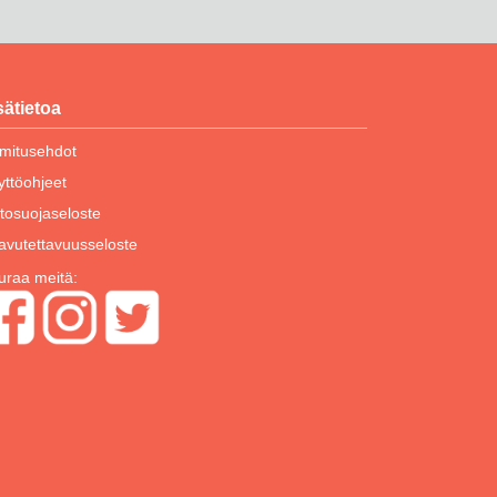
sätietoa
imitusehdot
yttöohjeet
etosuojaseloste
avutettavuusseloste
uraa meitä: