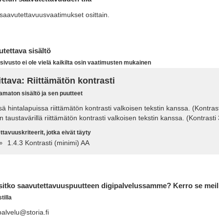
saavutettavuusvaatimukset osittain.
utettava sisältö
sivusto ei ole vielä kaikilta osin vaatimusten mukainen
ttava: Riittämätön kontrasti
maton sisältö ja sen puutteet
sä hintalapuissa riittämätön kontrasti valkoisen tekstin kanssa. (Kontrast
n taustavärillä riittämätön kontrasti valkoisen tekstin kanssa. (Kontrasti
tavuuskriteerit, jotka eivät täyty
1.4.3 Kontrasti (minimi) AA
tko saavutettavuuspuutteen digipalvelussamme? Kerro se meil
illa
alvelu@storia.fi