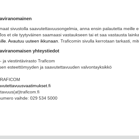
taviranomainen
aat sivustolla saavutettavuusongelmia, anna ensin palautetta meille el
Jos et ole tyytyväinen saamaasi vastaukseen tai et saa vastausta lain
ille. Avautuu uuteen ikkunaan.
Traficomin sivulla kerrotaan tarkasti, mit
aviranomaisen yhteystiedot
- ja viestintävirasto Traficom
isen esteettömyyden ja saavutettavuuden valvontayksikkö
TRAFICOM
vutettavuusvaatimukset.fi
tavuus(at)traficom.fi
numero vaihde: 029 534 5000