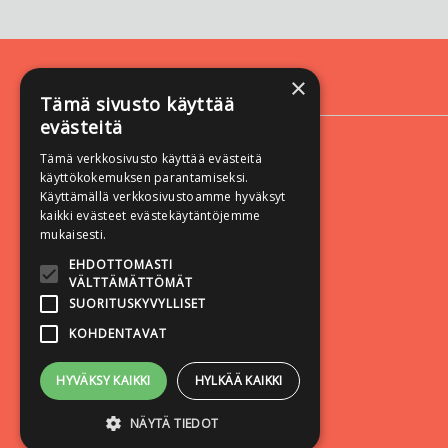
×
Yhteystiedot
Tämä sivusto käyttää
evästeitä
Vastapaino
Yliopistonkatu 60 A
Tämä verkkosivusto käyttää evästeitä
33100 Tampere
käyttökokemuksen parantamiseksi.
Käyttämällä verkkosivustoamme hyväksyt
kaikki evästeet evästekäytäntöjemme
mukaisesti.
EHDOTTOMASTI
VÄLTTÄMÄTTÖMÄT
SUORITUSKYVYLLISET
KOHDENTAVAT
HYVÄKSY KAIKKI
HYLKÄÄ KAIKKI
NÄYTÄ TIEDOT