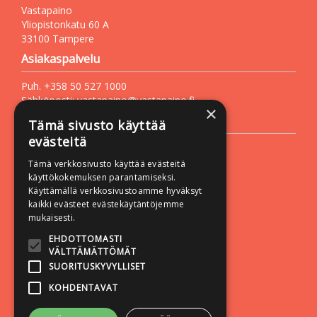
Vastapaino
Yliopistonkatu 60 A
33100 Tampere
Asiakaspalvelu
Puh. +358 50 527 1000
Sähköposti:
vastapaino@vastapaino.fi
×
Lisätietoa
Tämä sivusto käyttää
evästeitä
Toimitusehdot
Tämä verkkosivusto käyttää evästeitä
Käyttöohjeet
käyttökokemuksen parantamiseksi.
Tietosuojaseloste
Käyttämällä verkkosivustoamme hyväksyt
kaikki evästeet evästekäytäntöjemme
Saavutettavuusseloste
mukaisesti.
Seuraa meitä:
EHDOTTOMASTI
VÄLTTÄMÄTTÖMÄT
SUORITUSKYVYLLISET
KOHDENTAVAT