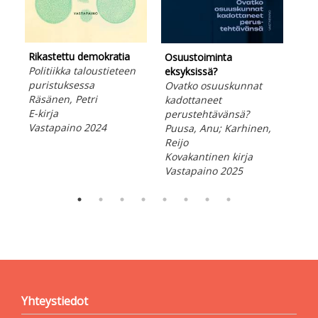
Osu
Rikastettu demokratia
Osuustoiminta
eks
Politiikka taloustieteen
eksyksissä?
Ova
puristuksessa
Ovatko osuuskunnat
kad
Räsänen, Petri
kadottaneet
per
E-kirja
perustehtävänsä?
Puu
Vastapaino 2024
Puusa, Anu; Karhinen,
Rei
Reijo
E-ki
Kovakantinen kirja
Vas
Vastapaino 2025
Yhteystiedot