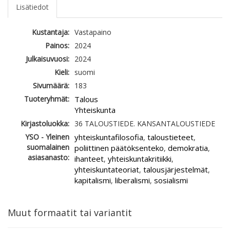
Lisätiedot
Kustantaja:
Vastapaino
Painos:
2024
Julkaisuvuosi:
2024
Kieli:
suomi
Sivumäärä:
183
Tuoteryhmät:
Talous
Yhteiskunta
Kirjastoluokka:
36 TALOUSTIEDE. KANSANTALOUSTIEDE
YSO - Yleinen
yhteiskuntafilosofia
taloustieteet
,
,
suomalainen
poliittinen päätöksenteko
demokratia
,
,
asiasanasto:
ihanteet
yhteiskuntakritiikki
,
,
yhteiskuntateoriat
talousjärjestelmät
,
,
kapitalismi
liberalismi
sosialismi
,
,
Muut formaatit tai variantit