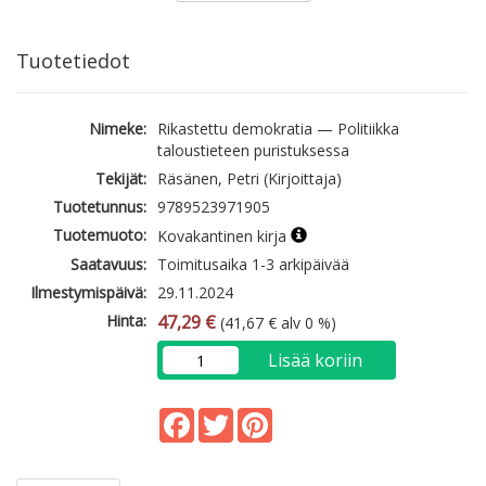
Tuotetiedot
Nimeke:
Rikastettu demokratia — Politiikka
taloustieteen puristuksessa
Tekijät:
Räsänen, Petri (Kirjoittaja)
Tuotetunnus:
9789523971905
Tuotemuoto:
Kovakantinen kirja
Saatavuus:
Toimitusaika 1-3 arkipäivää
Ilmestymispäivä:
29.11.2024
Hinta:
47,29 €
(41,67 € alv 0 %)
Lisää koriin
Facebook
Twitter
Pinterest