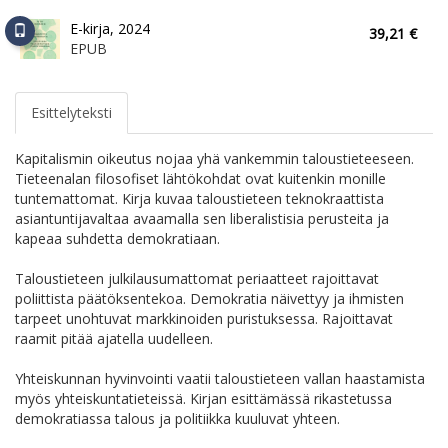
E-kirja, 2024
39,21 €
EPUB
Esittelyteksti
Kapitalismin oikeutus nojaa yhä vankemmin taloustieteeseen.
Tieteenalan filosofiset lähtökohdat ovat kuitenkin monille
tuntemattomat. Kirja kuvaa taloustieteen teknokraattista
asiantuntijavaltaa avaamalla sen liberalistisia perusteita ja
kapeaa suhdetta demokratiaan.
Taloustieteen julkilausumattomat periaatteet rajoittavat
poliittista päätöksentekoa. Demokratia näivettyy ja ihmisten
tarpeet unohtuvat markkinoiden puristuksessa. Rajoittavat
raamit pitää ajatella uudelleen.
Yhteiskunnan hyvinvointi vaatii taloustieteen vallan haastamista
myös yhteiskuntatieteissä. Kirjan esittämässä rikastetussa
demokratiassa talous ja politiikka kuuluvat yhteen.