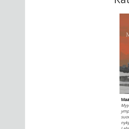
Maai
Myyt
ympä
suo
nyky
Laht