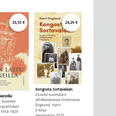
33,55 €
24,29 €
Kongosta Sortavalaan
Kongosta Sortav
Esseitä suomalais-
Esseitä suomala
aineilla
afrikkalaisesta historiasta
afrikkalaisesta h
n Suomen
Englund, Harri
Englund, Harri
uspolitiikan
E-kirja
Pehmeäkantinen
 1918-1925
Vastapaino 2025
Vastapaino 202