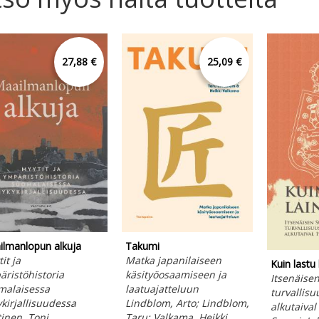
27,88 €
25,09 €
lmanlopun alkuja
Takumi
it ja
Matka japanilaiseen
Kuin lastu l
ristöhistoria
käsityöosaamiseen ja
Itsenäise
malaisessa
laatuajatteluun
turvallisu
kirjallisuudessa
Lindblom, Arto; Lindblom,
alkutaival
inen, Toni
Taru; Valkama, Heikki