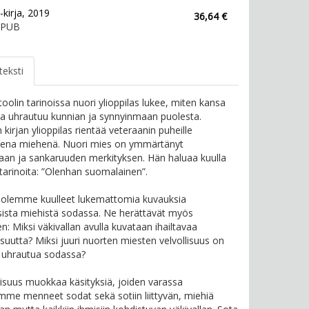
-kirja, 2019
36,64 €
EPUB
teksti
toolin tarinoissa nuori ylioppilas lukee, miten kansa
 ja uhrautuu kunnian ja synnyinmaan puolesta.
kirjan ylioppilas rientää veteraanin puheille
ena miehenä. Nuori mies on ymmärtänyt
an ja sankaruuden merkityksen. Hän haluaa kuulla
atarinoita: ”Olenhan suomalainen”.
 olemme kuulleet lukemattomia kuvauksia
ista miehistä sodassa. Ne herättävät myös
n: Miksi väkivallan avulla kuvataan ihailtavaa
isuutta? Miksi juuri nuorten miesten velvollisuus on
 uhrautua sodassa?
llisuus muokkaa käsityksiä, joiden varassa
e menneet sodat sekä sotiin liittyvän, miehiä