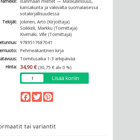
Nimeke:
Isänmaan miehet — Maskuliinisuus,
kansakunta ja väkivalta suomalaisessa
sotakirjallisuudessa
Tekijät:
Jokinen, Arto (Kirjoittaja)
Soikkeli, Markku (Toimittaja)
Kivimäki, Ville (Toimittaja)
etunnus:
9789517687041
emuoto:
Pehmeäkantinen kirja
atavuus:
Toimitusaika 1-3 arkipäivää
Hinta:
34,90 €
(30,75 € alv 0 %)
Lisää koriin
Facebook
Twitter
Pinterest
rmaatit tai variantit