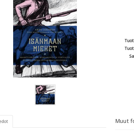
Tuot
Tuot
Sa
Muut fo
iedot