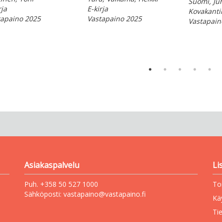
Suomi, Ju
rja
E-kirja
Kovakanti
tapaino 2025
Vastapaino 2025
Vastapain
Asiakaspalvelu
Li
Puh. +358 50 527 1000
To
Sähköposti:
vastapaino@vastapaino.fi
Kä
Ti