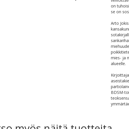
velvoitta
on tuhois
se on sosi
Arto Joki
kansakunn
sotakirja
sankariha
miehuuden
poikkitie
mies- ja 
alueelle.
Kirjoittaj
aseistaki
partiolain
BDSM-toim
teoksensa 
ymmärtäe
so myös näitä tuotteita