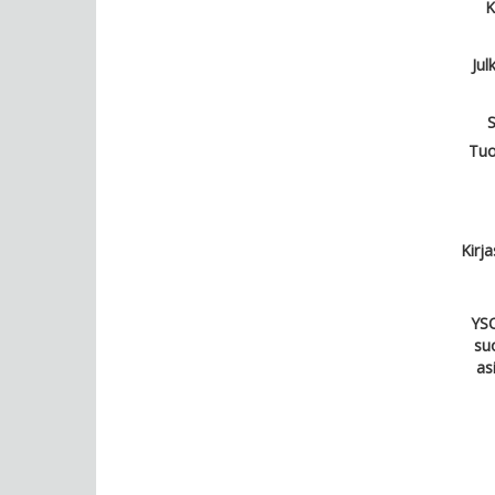
K
Jul
S
Tuo
Kirj
YSO
su
as