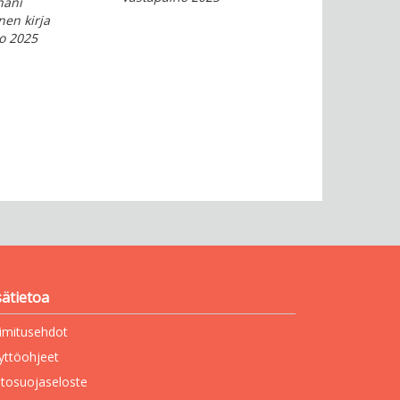
hani
nen kirja
o 2025
sätietoa
imitusehdot
yttöohjeet
etosuojaseloste