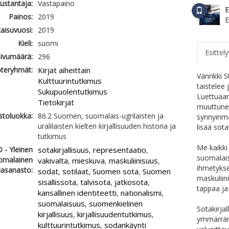
ustantaja:
Vastapaino
E
Painos:
2019
kaisuvuosi:
2019
Kieli:
suomi
Esittely
ivumäärä:
296
teryhmät:
Kirjat aiheittain
Vänrikki S
Kulttuurintutkimus
taistelee
Sukupuolentutkimus
Luettuaan 
Tietokirjat
muuttune
astoluokka:
86.2 Suomen, suomalais-ugrilaisten ja
synnyinma
uralilaisten kielten kirjallisuuden historia ja
lisää sot
tutkimus
Me kaikki
 - Yleinen
sotakirjallisuus
representaatio
,
,
suomalais
omalainen
väkivalta
mieskuva
maskuliinisuus
,
,
,
ihmetykse
iasanasto:
sodat
sotilaat
Suomen sota
Suomen
,
,
,
maskuliin
sisällissota
talvisota
jatkosota
,
,
,
tappaa ja
kansallinen identiteetti
nationalismi
,
,
suomalaisuus
suomenkielinen
,
Sotakirja
kirjallisuus
kirjallisuudentutkimus
,
,
ymmärrämm
kulttuurintutkimus
sodankäynti
,