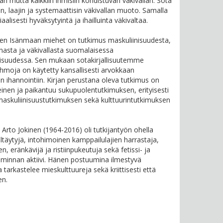
van mutta kaikkiin ihmisiin kohdistuvan väkivallan. Sota
in, laajin ja systemaattisin väkivallan muoto. Samalla
aalisesti hyväksytyintä ja ihailluinta väkivaltaa.
sen Isänmaan miehet on tutkimus maskuliinisuudesta,
asta ja väkivallasta suomalaisessa
llisuudessa. Sen mukaan sotakirjallisuutemme
hmoja on käytetty kansallisesti arvokkaan
 ihannointiin. Kirjan perustana oleva tutkimus on
teinen ja paikantuu sukupuolentutkimuksen, erityisesti
maskuliinisuustutkimuksen sekä kulttuurintutkimuksen
a Arto Jokinen (1964-2016) oli tutkijantyön ohella
eltäytyjä, intohimoinen kamppailulajien harrastaja,
en, eränkävijä ja ristiinpukeutuja sekä fetissi- ja
innan aktiivi. Hänen postuumina ilmestyvä
tarkastelee mieskulttuureja sekä kriittisesti että
n.