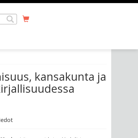
isuus, kansakunta ja
irjallisuudessa
iedot