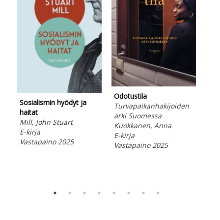
Odotustila
Sosialismin hyödyt ja
Turvapaikanhakijoiden
Kuin
haitat
arki Suomessa
Its
Mill, John Stuart
Kuokkanen, Anna
tur
E-kirja
E-kirja
alk
Vastapaino 2025
Vastapaino 2025
Suo
Kov
Vas