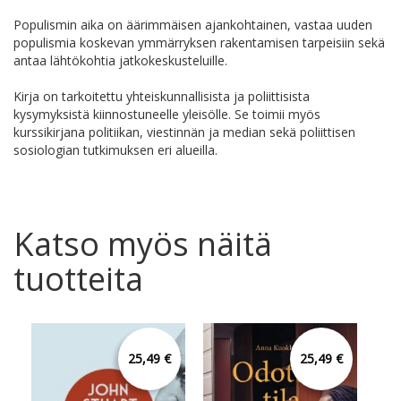
Populismin aika on äärimmäisen ajankohtainen, vastaa uuden
populismia koskevan ymmärryksen rakentamisen tarpeisiin sekä
antaa lähtökohtia jatkokeskusteluille.
Kirja on tarkoitettu yhteiskunnallisista ja poliittisista
kysymyksistä kiinnostuneelle yleisölle. Se toimii myös
kurssikirjana politiikan, viestinnän ja median sekä poliittisen
sosiologian tutkimuksen eri alueilla.
Katso myös näitä
tuotteita
25,49 €
25,49 €