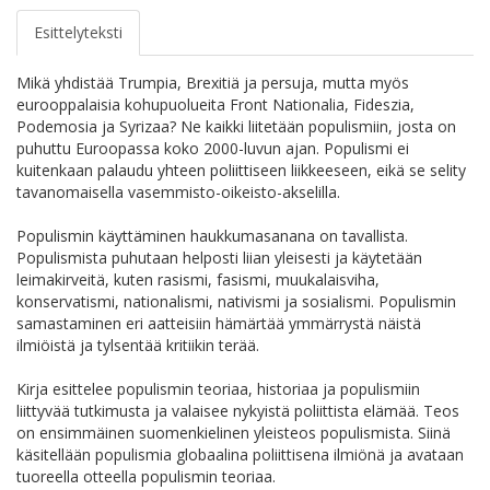
Esittelyteksti
Mikä yhdistää Trumpia, Brexitiä ja persuja, mutta myös
eurooppalaisia kohupuolueita Front Nationalia, Fideszia,
Podemosia ja Syrizaa? Ne kaikki liitetään populismiin, josta on
puhuttu Euroopassa koko 2000-luvun ajan. Populismi ei
kuitenkaan palaudu yhteen poliittiseen liikkeeseen, eikä se selity
tavanomaisella vasemmisto-oikeisto-akselilla.
Populismin käyttäminen haukkumasanana on tavallista.
Populismista puhutaan helposti liian yleisesti ja käytetään
leimakirveitä, kuten rasismi, fasismi, muukalaisviha,
konservatismi, nationalismi, nativismi ja sosialismi. Populismin
samastaminen eri aatteisiin hämärtää ymmärrystä näistä
ilmiöistä ja tylsentää kritiikin terää.
Kirja esittelee populismin teoriaa, historiaa ja populismiin
liittyvää tutkimusta ja valaisee nykyistä poliittista elämää. Teos
on ensimmäinen suomenkielinen yleisteos populismista. Siinä
käsitellään populismia globaalina poliittisena ilmiönä ja avataan
tuoreella otteella populismin teoriaa.