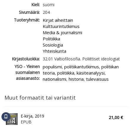
Kieli:
suomi
Sivumäärä:
204
Tuoteryhmät:
Kirjat aiheittain
Kulttuurintutkimus
Media & journalismi
Politiikka
Sosiologia
Yhteiskunta
Kirjastoluokka:
32.01 Valtiofilosofia. Poliittiset ideologiat
YSO - Yleinen
populismi
politiikantutkimus
politiikan
,
,
suomalainen
teoria
politiikka
käsiteanalyysi
,
,
,
asiasanasto:
nationalismi
historia
tulevaisuus
,
,
Muut formaatit tai variantit
E-kirja, 2019
21,00 €
EPUB