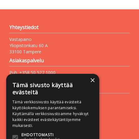
Yhteystiedot
Vastapaino
Yliopistonkatu 60 A
33100 Tampere
Asiakaspalvelu
Puh. +358 50 527 1000
×
Sähköposti:
vastapaino@vastapaino.fi
Tämä sivusto käyttää
Lisätietoa
evästeitä
Toimitusehdot
Tämä verkkosivusto käyttää evästeitä
Käyttöohjeet
käyttökokemuksen parantamiseksi.
Käyttämällä verkkosivustoamme hyväksyt
Tietosuojaseloste
kaikki evästeet evästekäytäntöjemme
Saavutettavuusseloste
mukaisesti.
Seuraa meitä:
EHDOTTOMASTI