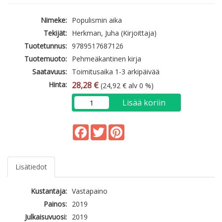
Nimeke:
Populismin aika
Tekijät:
Herkman, Juha (Kirjoittaja)
Tuotetunnus:
9789517687126
Tuotemuoto:
Pehmeäkantinen kirja
Saatavuus:
Toimitusaika 1-3 arkipäivää
Hinta:
28,28 €
(24,92 € alv 0 %)
Lisää koriin
Facebook
Twitter
Pinterest
Lisätiedot
Kustantaja:
Vastapaino
Painos:
2019
Julkaisuvuosi:
2019