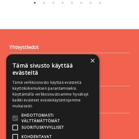
Yhteystiedot
×
Vastapaino
Tämä sivusto käyttää
Yliopistonkatu 60 A
33100 Tampere
evästeitä
Asiakaspalvelu
Tämä verkkosivusto käyttää evästeitä
käyttökokemuksen parantamiseksi.
Puh. +358 50 527 1000
Käyttämällä verkkosivustoamme hyväksyt
Sähköposti:
vastapaino@vastapaino.fi
kaikki evästeet evästekäytäntöjemme
mukaisesti.
Lisätietoa
EHDOTTOMASTI
Toimitusehdot
VÄLTTÄMÄTTÖMÄT
SUORITUSKYVYLLISET
Käyttöohjeet
Tietosuojaseloste
KOHDENTAVAT