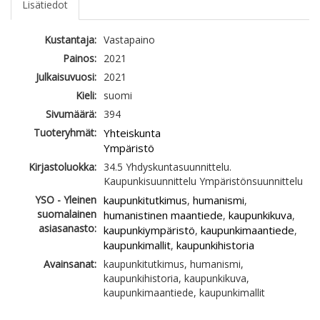
Lisätiedot
Kustantaja:
Vastapaino
Painos:
2021
Julkaisuvuosi:
2021
Kieli:
suomi
Sivumäärä:
394
Tuoteryhmät:
Yhteiskunta
Ympäristö
Kirjastoluokka:
34.5 Yhdyskuntasuunnittelu.
Kaupunkisuunnittelu Ympäristönsuunnittelu
YSO - Yleinen
kaupunkitutkimus
humanismi
,
,
suomalainen
humanistinen maantiede
kaupunkikuva
,
,
asiasanasto:
kaupunkiympäristö
kaupunkimaantiede
,
,
kaupunkimallit
kaupunkihistoria
,
Avainsanat:
kaupunkitutkimus, humanismi,
kaupunkihistoria, kaupunkikuva,
kaupunkimaantiede, kaupunkimallit