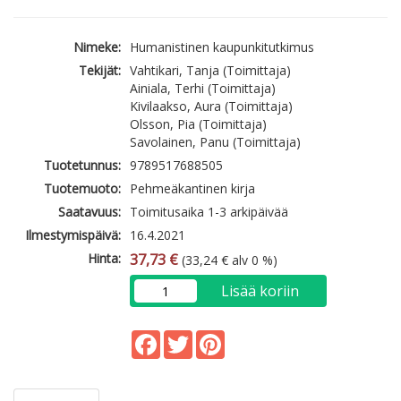
Nimeke:
Humanistinen kaupunkitutkimus
Tekijät:
Vahtikari, Tanja (Toimittaja)
Ainiala, Terhi (Toimittaja)
Kivilaakso, Aura (Toimittaja)
Olsson, Pia (Toimittaja)
Savolainen, Panu (Toimittaja)
Tuotetunnus:
9789517688505
Tuotemuoto:
Pehmeäkantinen kirja
Saatavuus:
Toimitusaika 1-3 arkipäivää
Ilmestymispäivä:
16.4.2021
Hinta:
37,73 €
(33,24 € alv 0 %)
Lisää koriin
Facebook
Twitter
Pinterest