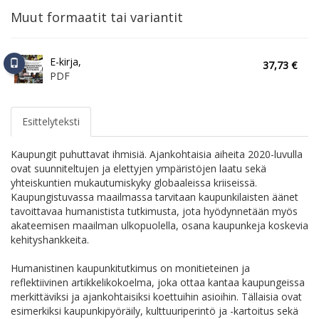
Muut formaatit tai variantit
E-kirja,
37,73 €
PDF
Esittelyteksti
Kaupungit puhuttavat ihmisiä. Ajankohtaisia aiheita 2020-luvulla
ovat suunniteltujen ja elettyjen ympäristöjen laatu sekä
yhteiskuntien mukautumiskyky globaaleissa kriiseissä.
Kaupungistuvassa maailmassa tarvitaan kaupunkilaisten äänet
tavoittavaa humanistista tutkimusta, jota hyödynnetään myös
akateemisen maailman ulkopuolella, osana kaupunkeja koskevia
kehityshankkeita.
Humanistinen kaupunkitutkimus on monitieteinen ja
reflektiivinen artikkelikokoelma, joka ottaa kantaa kaupungeissa
merkittäviksi ja ajankohtaisiksi koettuihin asioihin. Tällaisia ovat
esimerkiksi kaupunkipyöräily, kulttuuriperintö ja -kartoitus sekä