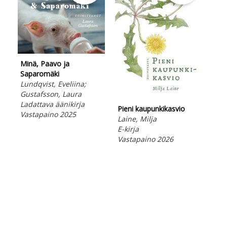
Minä, Paavo ja
Saparomäki
Lundqvist, Eveliina;
Gustafsson, Laura
Me 
Ladattava äänikirja
Pieni kaupunkikasvio
Uus
Vastapaino 2025
Laine, Milja
Aal
E-kirja
Bir
Vastapaino 2026
Peh
Vas