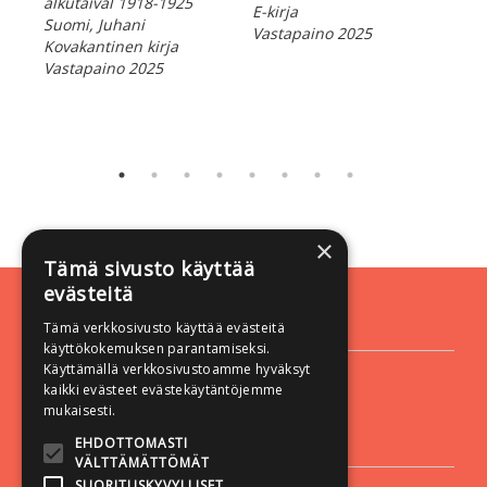
alkutaival 1918-1925
E-kirja
E-ki
Suomi, Juhani
Vastapaino 2025
Vas
Kovakantinen kirja
Vastapaino 2025
×
Tämä sivusto käyttää
evästeitä
Yhteystiedot
Tämä verkkosivusto käyttää evästeitä
käyttökokemuksen parantamiseksi.
Käyttämällä verkkosivustoamme hyväksyt
Vastapaino
kaikki evästeet evästekäytäntöjemme
Yliopistonkatu 60 A
mukaisesti.
33100 Tampere
EHDOTTOMASTI
Asiakaspalvelu
VÄLTTÄMÄTTÖMÄT
SUORITUSKYVYLLISET