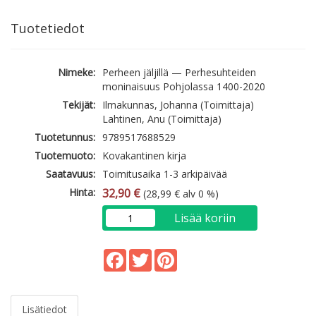
Tuotetiedot
Nimeke:
Perheen jäljillä — Perhesuhteiden
moninaisuus Pohjolassa 1400-2020
Tekijät:
Ilmakunnas, Johanna (Toimittaja)
Lahtinen, Anu (Toimittaja)
Tuotetunnus:
9789517688529
Tuotemuoto:
Kovakantinen kirja
Saatavuus:
Toimitusaika 1-3 arkipäivää
Hinta:
32,90 €
(28,99 € alv 0 %)
Lisää koriin
Facebook
Twitter
Pinterest
Lisätiedot