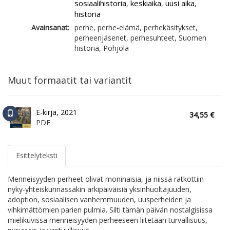
sosiaalihistoria
keskiaika
uusi aika
,
,
,
historia
Avainsanat:
perhe, perhe-elämä, perhekäsitykset,
perheenjäsenet, perhesuhteet, Suomen
historia, Pohjola
Muut formaatit tai variantit
E-kirja, 2021
34,55 €
PDF
Esittelyteksti
Menneisyyden perheet olivat moninaisia, ja niissä ratkottiin
nyky-yhteiskunnassakin arkipäiväisiä yksinhuoltajuuden,
adoption, sosiaalisen vanhemmuuden, uusperheiden ja
vihkimättömien parien pulmia. Silti tämän päivän nostalgisissa
mielikuvissa menneisyyden perheeseen liitetään turvallisuus,