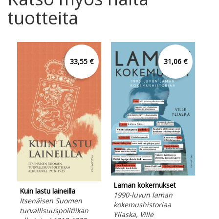
tuotteita
33,55 €
31,06 €
Kon
Laman kokemukset
Ess
Kuin lastu laineilla
1990-luvun laman
afr
Itsenäisen Suomen
kokemushistoriaa
his
turvallisuuspolitiikan
Yliaska, Ville
Eng