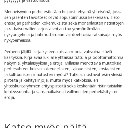
pysyvyys ja vastuullisuus.
Menneisyyden perhe esitetään helposti ehyenä yhteisönä, jossa
sen jäsenten tavoitteet olivat sopusoinnussa keskenään. Tieto
entisajan perheiden kokemuksista sekä monenlaisten ristiriitojen
ja ratkaisumallien kirjosta voi auttaa ymmärtämään
nykyongelmia ja hahmottamaan vaihtoehtoisia ratkaisuja myös
nykyperheissä.
Perheen jäljillä -kirja kyseenalaistaa monia vahvoina eläviä
käsityksiä. Kirja avaa lukijalle yhtaikaa tuttuja ja odottamattomia
näkymiä, yhtäläisyyksiä ja eroja. Millaisia merkittäviä muutoksia
perhesuhteet kokivat oikeudellisten, taloudellisten, sosiaalisten
ja kulttuuristen muutosten myötä? Tutkijat nostavat esiin yleisiä
piirteitä ja kehityslinjoja, mutta myös katkoksia, eri
yhteiskuntaryhmien erityispiirteitä sekä keskenään ristiriitaisiakin
kehityssuuntia ja samanaikaisesti vallinneiden perhekäsitysten
eroja.
Katso myös näitä