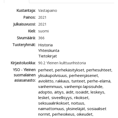
Kustantaja:
Vastapaino
Painos:
2021
Julkaisuvuosi:
2021
Kieli:
suomi
Sivumäärä:
366
Tuoteryhmät:
Historia
Yhteiskunta
Tietokirjat
Kirjastoluokka:
90.2 Yleinen kulttuurihistoria
YSO - Yleinen
perheet
perhekäsitykset
perhesuhteet
,
,
,
suomalainen
ylisukupolvisuus
perheenjäsenet
,
,
asiasanasto:
avioliitto
rakkaus
tunteet
perhe-elämä
,
,
,
,
vanhemmuus
vanhempi-lapsisuhde
,
,
adoptio
äitiys
äidit
isoäidit
leskeys
,
,
,
,
,
lesket
siveellisyys
rikokset
,
,
,
seksuaalirikokset
noituus
,
,
naimattomuus
yksineläjät
sosiaaliset
,
,
normit
perheoikeus
oikeudet
,
,
,