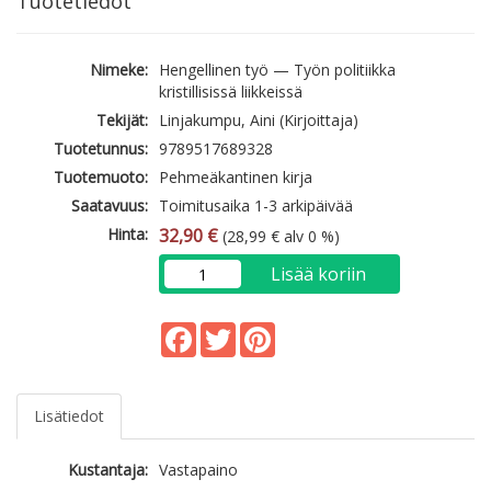
Tuotetiedot
Nimeke:
Hengellinen työ — Työn politiikka
kristillisissä liikkeissä
Tekijät:
Linjakumpu, Aini (Kirjoittaja)
Tuotetunnus:
9789517689328
Tuotemuoto:
Pehmeäkantinen kirja
Saatavuus:
Toimitusaika 1-3 arkipäivää
Hinta:
32,90 €
(28,99 € alv 0 %)
Lisää koriin
Facebook
Twitter
Pinterest
Lisätiedot
Kustantaja:
Vastapaino