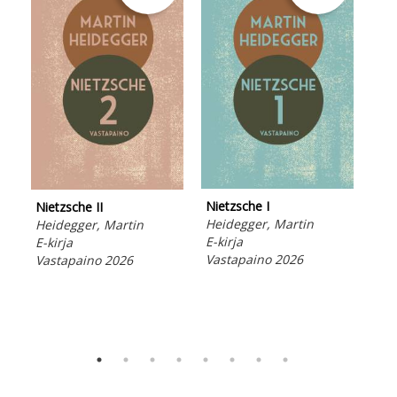
Joh
Nietzsche I
Nietzsche II
epi
Heidegger, Martin
Heidegger, Martin
Hau
E-kirja
E-kirja
E-ki
Vastapaino 2026
Vastapaino 2026
Vas