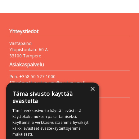
Yhteystiedot
Vastapaino
Yliopistonkatu 60 A
33100 Tampere
Asiakaspalvelu
Puh. +358 50 527 1000
Sähköposti:
vastapaino@vastapaino.fi
×
Lisätietoa
Tämä sivusto käyttää
evästeitä
Toimitusehdot
Tämä verkkosivusto käyttää evästeitä
Käyttöohjeet
käyttökokemuksen parantamiseksi.
Tietosuojaseloste
Käyttämällä verkkosivustoamme hyväksyt
kaikki evästeet evästekäytäntöjemme
Saavutettavuusseloste
mukaisesti.
Seuraa meitä: