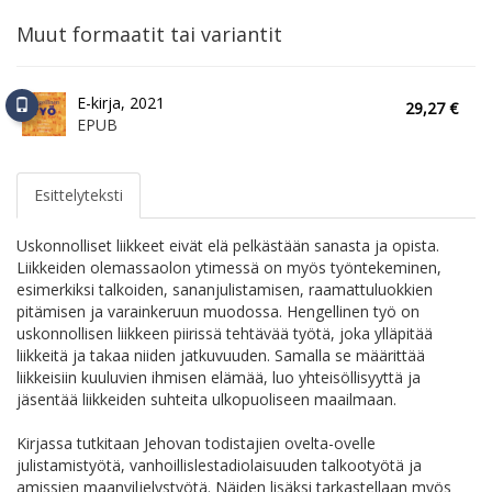
Muut formaatit tai variantit
E-kirja, 2021
29,27 €
EPUB
Esittelyteksti
Uskonnolliset liikkeet eivät elä pelkästään sanasta ja opista.
Liikkeiden olemassaolon ytimessä on myös työntekeminen,
esimerkiksi talkoiden, sananjulistamisen, raamattuluokkien
pitämisen ja varainkeruun muodossa. Hengellinen työ on
uskonnollisen liikkeen piirissä tehtävää työtä, joka ylläpitää
liikkeitä ja takaa niiden jatkuvuuden. Samalla se määrittää
liikkeisiin kuuluvien ihmisen elämää, luo yhteisöllisyyttä ja
jäsentää liikkeiden suhteita ulkopuoliseen maailmaan.
Kirjassa tutkitaan Jehovan todistajien ovelta-ovelle
julistamistyötä, vanhoillislestadiolaisuuden talkootyötä ja
amissien maanviljelystyötä. Näiden lisäksi tarkastellaan myös