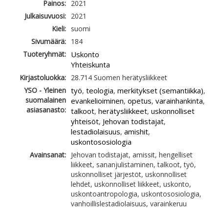
Painos:
2021
Julkaisuvuosi:
2021
Kieli:
suomi
Sivumäärä:
184
Tuoteryhmät:
Uskonto
Yhteiskunta
Kirjastoluokka:
28.714 Suomen herätysliikkeet
YSO - Yleinen
työ
teologia
merkitykset (semantiikka)
,
,
,
suomalainen
evankelioiminen
opetus
varainhankinta
,
,
,
asiasanasto:
talkoot
herätysliikkeet
uskonnolliset
,
,
yhteisöt
Jehovan todistajat
,
,
lestadiolaisuus
amishit
,
,
uskontososiologia
Avainsanat:
Jehovan todistajat, amissit, hengelliset
liikkeet, sananjulistaminen, talkoot, työ,
uskonnolliset järjestöt, uskonnolliset
lehdet, uskonnolliset liikkeet, uskonto,
uskontoantropologia, uskontososiologia,
vanhoillislestadiolaisuus, varainkeruu