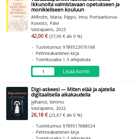
Ikkunoita valmistavaan opetukseen ja
monikieliseen kouluun
Ahlholm, Maria; Piippo, Irina; Portaankorva-
Koivisto, Päivi
Vastapaino, 2023
Arvonlisäverollinen hinta
Arvonlisäveroton hinta
42,00 €
(37,00 € alv 0 %)
Tuotetunnus 9789523970168
Pehmeäkantinen kirja
Toimitusaika 1-3 arkipäivää
Lisää koriin
Digi-askeesi — Miten elää ja ajatella
digitaalisella aikakaudella
Jylhämö, Kimmo
Vastapaino, 2022
Arvonlisäverollinen hinta
Arvonlisäveroton hinta
26,18 €
(23,07 € alv 0 %)
Tuotetunnus 9789517688024
Pehmeäkantinen kirja
Toimitusaika 1-3 arkipäivää