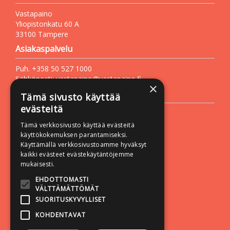
Vastapaino
Yliopistonkatu 60 A
33100 Tampere
Asiakaspalvelu
Puh. +358 50 527 1000
Sähköposti:
vastapaino@vastapaino.fi
×
Lisätietoa
Tämä sivusto käyttää
evästeitä
Toimitusehdot
Tämä verkkosivusto käyttää evästeitä
Käyttöohjeet
käyttökokemuksen parantamiseksi.
Tietosuojaseloste
Käyttämällä verkkosivustoamme hyväksyt
kaikki evästeet evästekäytäntöjemme
Saavutettavuusseloste
mukaisesti.
Seuraa meitä:
EHDOTTOMASTI
VÄLTTÄMÄTTÖMÄT
SUORITUSKYVYLLISET
KOHDENTAVAT