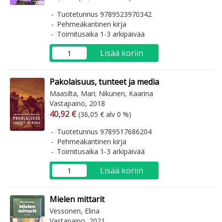
Tuotetunnus 9789523970342
Pehmeäkantinen kirja
Toimitusaika 1-3 arkipäivää
Lisää koriin
Pakolaisuus, tunteet ja media
Maasilta, Mari; Nikunen, Kaarina
Vastapaino, 2018
Arvonlisäverollinen hinta
Arvonlisäveroton hinta
40,92 €
(36,05 € alv 0 %)
Tuotetunnus 9789517686204
Pehmeäkantinen kirja
Toimitusaika 1-3 arkipäivää
Lisää koriin
Mielen mittarit
Vessonen, Elina
Vastapaino, 2021