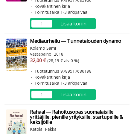
Tuotetunnus 9789517685900
Kovakantinen kirja
Toimitusaika 1-3 arkipäivää
Lisää koriin
Mediaurheilu — Tunnetalouden dynamo
Kolamo Sami
Vastapaino, 2018
Arvonlisäverollinen hinta
Arvonlisäveroton hinta
32,00 €
(28,19 € alv 0 %)
Tuotetunnus 9789517686198
Kovakantinen kirja
Toimitusaika 1-3 arkipäivää
Lisää koriin
Rahaa! — Rahoitusopas suomalaisille
yrittäjille, pienille yrityksille, startupeille &
keksijöille
Ketola, Pekka