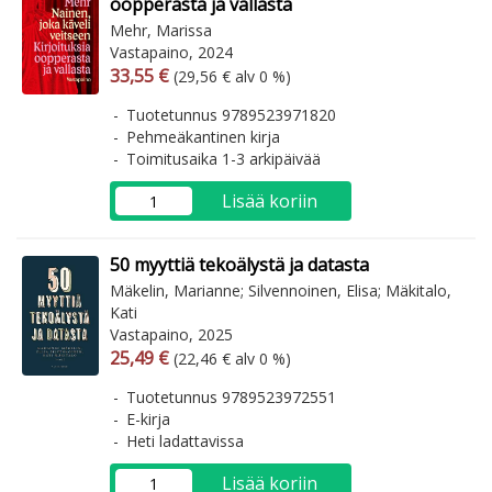
oopperasta ja vallasta
Mehr, Marissa
Vastapaino, 2024
Arvonlisäverollinen hinta
Arvonlisäveroton hinta
33,55 €
(29,56 € alv 0 %)
Tuotetunnus 9789523971820
Pehmeäkantinen kirja
Toimitusaika 1-3 arkipäivää
Lisää koriin
50 myyttiä tekoälystä ja datasta
Mäkelin, Marianne; Silvennoinen, Elisa; Mäkitalo,
Kati
Vastapaino, 2025
Arvonlisäverollinen hinta
Arvonlisäveroton hinta
25,49 €
(22,46 € alv 0 %)
Tuotetunnus 9789523972551
E-kirja
Heti ladattavissa
Lisää koriin