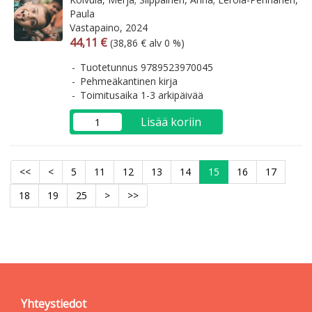
Paula
Vastapaino, 2024
Arvonlisäverollinen hinta
Arvonlisäveroton hinta
44,11 €
(38,86 € alv 0 %)
Tuotetunnus 9789523970045
Pehmeäkantinen kirja
Toimitusaika 1-3 arkipäivää
Lisää koriin
<<
<
5
11
12
13
14
15
16
17
18
19
25
>
>>
Yhteystiedot