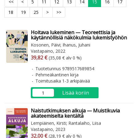
<<
<
5
11
12
13
14
15
16
17
18
19
25
>
>>
Hoitava lukeminen — Teoreettisia ja
käytännöllisiä näkökulmia lukemistyöhön
Kosonen, Päivi; Ihanus, Juhani
Vastapaino, 2022
Arvonlisäverollinen hinta
Arvonlisäveroton hinta
39,82 €
(35,08 € alv 0 %)
Tuotetunnus 9789517689854
Pehmeäkantinen kirja
Toimitusaika 1-3 arkipäivää
Lisää koriin
Naistutkimuksen alkuja — Muistikuvia
akateemiselta kentältä
Lempiäinen, Kirsti; Rantalaiho, Liisa
Vastapaino, 2023
Arvonlisäverollinen hinta
Arvonlisäveroton hinta
32,00 €
(28,19 € alv 0 %)