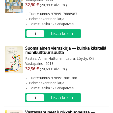
Arvonlisäverollinen hinta
Arvonlisäveroton hinta
32,90 €
(28,99 € alv 0 %)
Tuotetunnus 9789517688987
Pehmeäkantinen kirja
Toimitusaika 1-3 arkipäivää
Lisää koriin
Suomalainen vieraskirja — kuinka käsitellä
monikulttuurisuutta
Rastas, Anna; Huttunen, Laura; Löytty, Olli
Vastapaino, 2018
Arvonlisäverollinen hinta
Arvonlisäveroton hinta
32,56 €
(28,69 € alv 0 %)
Tuotetunnus 9789517681766
Pehmeäkantinen kirja
Toimitusaika 1-3 arkipäivää
Lisää koriin
Vastasaapuneet luokkahuoneissa —