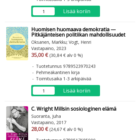
Lisää koriin
Huomisen huomaava demokratia —
Pitkäjänteisen politiikan mahdollisuudet
Oksanen, Markku; Vogt, Henri
Vastapaino, 2023
Arvonlisäverollinen hinta
Arvonlisäveroton hinta
35,00 €
(30,84 € alv 0 %)
Tuotetunnus 9789523970243
Pehmeäkantinen kirja
Toimitusaika 1-3 arkipäivää
Lisää koriin
C. Wright Millsin sosiologinen elämä
Suoranta, Juha
Vastapaino, 2017
Arvonlisäverollinen hinta
Arvonlisäveroton hinta
28,00 €
(24,67 € alv 0 %)