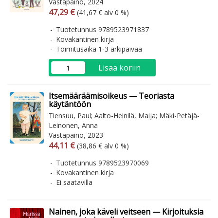
Vastapaino, 2024
Arvonlisäverollinen hinta
Arvonlisäveroton hinta
47,29 €
(41,67 € alv 0 %)
Tuotetunnus 9789523971837
Kovakantinen kirja
Toimitusaika 1-3 arkipäivää
Lisää koriin
Itsemääräämisoikeus — Teoriasta
käytäntöön
Tiensuu, Paul; Aalto-Heinilä, Maija; Mäki-Petäjä-
Leinonen, Anna
Vastapaino, 2023
Arvonlisäverollinen hinta
Arvonlisäveroton hinta
44,11 €
(38,86 € alv 0 %)
Tuotetunnus 9789523970069
Kovakantinen kirja
Ei saatavilla
Nainen, joka käveli veitseen — Kirjoituksia