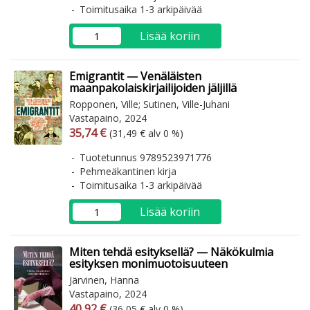
Toimitusaika 1-3 arkipäivää
Lisää koriin
Emigrantit — Venäläisten
maanpakolaiskirjailijoiden jäljillä
Ropponen, Ville; Sutinen, Ville-Juhani
Vastapaino, 2024
Arvonlisäverollinen hinta
Arvonlisäveroton hinta
35,74 €
(31,49 € alv 0 %)
Tuotetunnus 9789523971776
Pehmeäkantinen kirja
Toimitusaika 1-3 arkipäivää
Lisää koriin
Miten tehdä esityksellä? — Näkökulmia
esityksen monimuotoisuuteen
Järvinen, Hanna
Vastapaino, 2024
Arvonlisäverollinen hinta
Arvonlisäveroton hinta
40,92 €
(36,05 € alv 0 %)