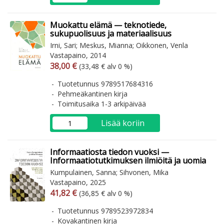
Muokattu elämä — teknotiede,
sukupuolisuus ja materiaalisuus
Irni, Sari; Meskus, Mianna; Oikkonen, Venla
Vastapaino, 2014
Arvonlisäverollinen hinta
Arvonlisäveroton hinta
38,00 €
(33,48 € alv 0 %)
Tuotetunnus 9789517684316
Pehmeäkantinen kirja
Toimitusaika 1-3 arkipäivää
Lisää koriin
Informaatiosta tiedon vuoksi —
Informaatiotutkimuksen ilmiöitä ja uomia
Kumpulainen, Sanna; Sihvonen, Mika
Vastapaino, 2025
Arvonlisäverollinen hinta
Arvonlisäveroton hinta
41,82 €
(36,85 € alv 0 %)
Tuotetunnus 9789523972834
Kovakantinen kirja