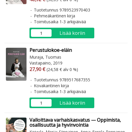
Tuotetunnus 9789523970403
Pehmeäkantinen kirja
Toimitusaika 1-3 arkipäivää
Lisää koriin
Perustulokoe-eläin
Muraja, Tuomas
Vastapaino, 2019
Arvonlisäverollinen hinta
Arvonlisäveroton hinta
27,90 €
(24,58 € alv 0 %)
Tuotetunnus 9789517687355
Kovakantinen kirja
Toimitusaika 1-3 arkipäivää
Lisää koriin
Valloittava varhaiskasvatus — Oppimista,
osallisuutta ja hyvinvointia
Koivula, Merja; Siippainen, Anna; Eerola-Pennanen,