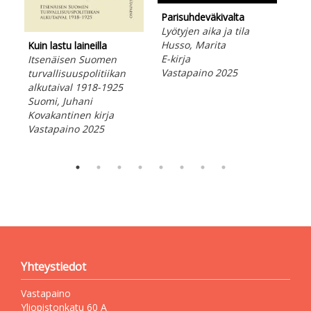
Parisuhdeväkivalta
Osu
Lyötyjen aika ja tila
eks
Husso, Marita
Kuin lastu laineilla
Ova
E-kirja
Itsenäisen Suomen
kad
Vastapaino 2025
turvallisuuspolitiikan
per
alkutaival 1918-1925
Puu
Suomi, Juhani
Rei
Kovakantinen kirja
E-ki
Vastapaino 2025
Vas
Yhteystiedot
Vastapaino
Yliopistonkatu 60 A