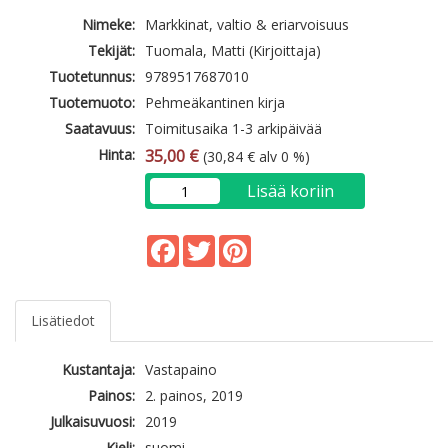
Nimeke:
Markkinat, valtio & eriarvoisuus
Tekijät:
Tuomala, Matti (Kirjoittaja)
Tuotetunnus:
9789517687010
Tuotemuoto:
Pehmeäkantinen kirja
Saatavuus:
Toimitusaika 1-3 arkipäivää
Hinta:
35,00 €
(30,84 € alv 0 %)
Lisää koriin
Facebook
Twitter
Pinterest
Lisätiedot
Kustantaja:
Vastapaino
Painos:
2. painos, 2019
Julkaisuvuosi:
2019
Kieli:
suomi