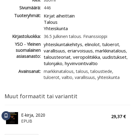
Sivumäärä:
446
Tuoteryhmät:
Kirjat aiheittain
Talous
Yhteiskunta
Kirjastoluokka:
36.5 Julkinen talous. Finanssioppi
YSO - Yleinen
yhteiskuntakehitys
elinolot
tuloerot
,
,
,
suomalainen
varallisuus
eriarvoisuus
markkinatalous
,
,
,
asiasanasto:
talousteoriat
veropolitiikka
uudistukset
,
,
,
tulonjako
hyvinvointivaltio
,
Avainsanat:
markkinatalous, talous, taloustiede,
tuloerot, valtio, varallisuus, yhteiskunta
Muut formaatit tai variantit
E-kirja, 2020
29,37 €
EPUB