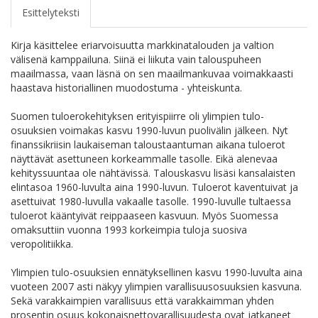
Esittelyteksti
Kirja käsittelee eriarvoisuutta markkinatalouden ja valtion
välisenä kamppailuna. Siinä ei liikuta vain talouspuheen
maailmassa, vaan läsnä on sen maailmankuvaa voimakkaasti
haastava historiallinen muodostuma - yhteiskunta.
Suomen tuloerokehityksen erityispiirre oli ylimpien tulo-
osuuksien voimakas kasvu 1990-luvun puolivälin jälkeen. Nyt
finanssikriisin laukaiseman taloustaantuman aikana tuloerot
näyttävät asettuneen korkeammalle tasolle. Eikä alenevaa
kehityssuuntaa ole nähtävissä. Talouskasvu lisäsi kansalaisten
elintasoa 1960-luvulta aina 1990-luvun. Tuloerot kaventuivat ja
asettuivat 1980-luvulla vakaalle tasolle. 1990-luvulle tultaessa
tuloerot kääntyivät reippaaseen kasvuun. Myös Suomessa
omaksuttiin vuonna 1993 korkeimpia tuloja suosiva
veropolitiikka.
Ylimpien tulo-osuuksien ennätyksellinen kasvu 1990-luvulta aina
vuoteen 2007 asti näkyy ylimpien varallisuusosuuksien kasvuna.
Sekä varakkaimpien varallisuus että varakkaimman yhden
prosentin osuus kokonaisnettovarallisuudesta ovat jatkaneet