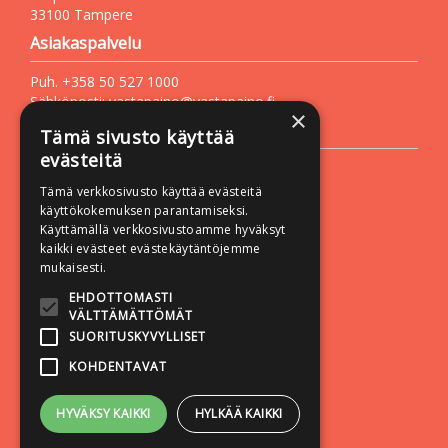
33100 Tampere
Asiakaspalvelu
Puh. +358 50 527 1000
Sähköposti:
vastapaino@vastapaino.fi
×
Lisätietoa
Tämä sivusto käyttää
evästeitä
Toimitusehdot
Tämä verkkosivusto käyttää evästeitä
Käyttöohjeet
käyttökokemuksen parantamiseksi.
Tietosuojaseloste
Käyttämällä verkkosivustoamme hyväksyt
kaikki evästeet evästekäytäntöjemme
Saavutettavuusseloste
mukaisesti.
Seuraa meitä:
EHDOTTOMASTI
VÄLTTÄMÄTTÖMÄT
SUORITUSKYVYLLISET
KOHDENTAVAT
HYVÄKSY KAIKKI
HYLKÄÄ KAIKKI