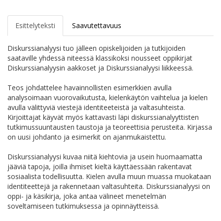
Esittelyteksti
Saavutettavuus
Diskurssianalyysi tuo jälleen opiskelijoiden ja tutkijoiden
saataville yhdessä niteessä klassikoksi nousseet oppikirjat
Diskurssianalyysin aakkoset ja Diskurssianalyysi liikkeessä.
Teos johdattelee havainnollisten esimerkkien avulla
analysoimaan vuorovaikutusta, kielenkäytön vaihtelua ja kielen
avulla välittyviä viestejä identiteeteistä ja valtasuhteista.
Kirjoittajat käyvät myös kattavasti läpi diskurssianalyyttisten
tutkimussuuntausten taustoja ja teoreettisia perusteita. Kirjassa
on uusi johdanto ja esimerkit on ajanmukaistettu.
Diskurssianalyysi kuvaa niitä kiehtovia ja usein huomaamatta
jääviä tapoja, joilla ihmiset kieltä käyttäessään rakentavat
sosiaalista todellisuutta. Kielen avulla muun muassa muokataan
identiteettejä ja rakennetaan valtasuhteita. Diskurssianalyysi on
oppi- ja käsikirja, joka antaa välineet menetelmän
soveltamiseen tutkimuksessa ja opinnäytteissä.