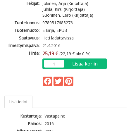
Tekijät:
Jokinen, Arja (Kirjoittaja)
Juhila, Kirsi (Kirjoittaja)
Suoninen, Eero (Kirjoittaja)
Tuotetunnus:
9789517685276
Tuotemuoto:
E-kirja, EPUB
Saatavuus:
Heti ladattavissa
Ilmestymispäivä:
21.4.2016
Hinta:
25,19 €
(22,19 € alv 0 %)
Lisää koriin
Facebook
Twitter
Pinterest
Lisätiedot
Kustantaja:
Vastapaino
Painos:
2016