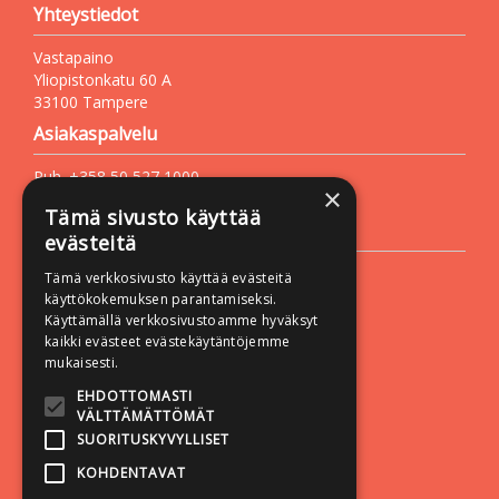
Yhteystiedot
Vastapaino
Yliopistonkatu 60 A
33100 Tampere
Asiakaspalvelu
Puh. +358 50 527 1000
×
Sähköposti:
vastapaino@vastapaino.fi
Tämä sivusto käyttää
Lisätietoa
evästeitä
Toimitusehdot
Tämä verkkosivusto käyttää evästeitä
käyttökokemuksen parantamiseksi.
Käyttöohjeet
Käyttämällä verkkosivustoamme hyväksyt
Tietosuojaseloste
kaikki evästeet evästekäytäntöjemme
mukaisesti.
Saavutettavuusseloste
EHDOTTOMASTI
Seuraa meitä:
VÄLTTÄMÄTTÖMÄT
SUORITUSKYVYLLISET
KOHDENTAVAT