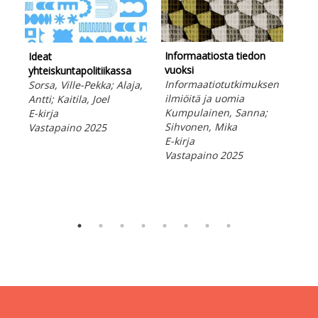
Informaatiosta tiedon
Nuo
Ideat
vuoksi
Sos
yhteiskuntapolitiikassa
Informaatiotutkimuksen
nuo
Sorsa, Ville-Pekka; Alaja,
ilmiöitä ja uomia
käsi
Antti; Kaitila, Joel
Kumpulainen, Sanna;
kes
E-kirja
Sihvonen, Mika
Tol
Vastapaino 2025
E-kirja
Aal
Vastapaino 2025
Arm
E-ki
Vas