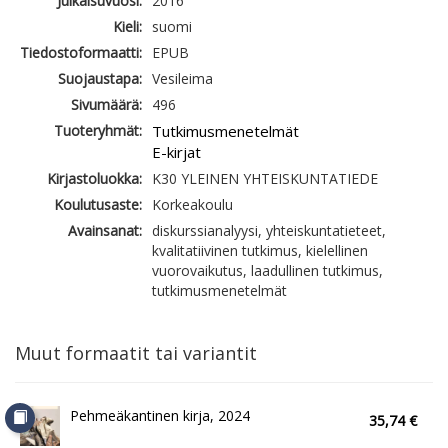
Julkaisuvuosi:
2016
Kieli:
suomi
Tiedostoformaatti:
EPUB
Suojaustapa:
Vesileima
Sivumäärä:
496
Tuoteryhmät:
Tutkimusmenetelmät
E-kirjat
Kirjastoluokka:
K30 YLEINEN YHTEISKUNTATIEDE
Koulutusaste:
Korkeakoulu
Avainsanat:
diskurssianalyysi, yhteiskuntatieteet,
kvalitatiivinen tutkimus, kielellinen
vuorovaikutus, laadullinen tutkimus,
tutkimusmenetelmät
Muut formaatit tai variantit
Pehmeäkantinen kirja, 2024
35,74 €