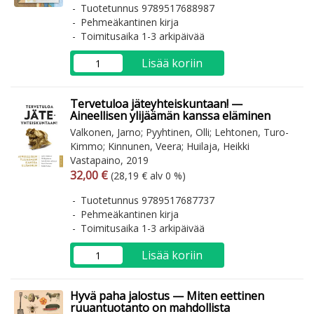
Tuotetunnus 9789517688987
Pehmeäkantinen kirja
Toimitusaika 1-3 arkipäivää
Lisää koriin
Tervetuloa jäteyhteiskuntaan! —
Aineellisen ylijäämän kanssa eläminen
Valkonen, Jarno; Pyyhtinen, Olli; Lehtonen, Turo-
Kimmo; Kinnunen, Veera; Huilaja, Heikki
Vastapaino, 2019
Arvonlisäverollinen hinta
Arvonlisäveroton hinta
32,00 €
(28,19 € alv 0 %)
Tuotetunnus 9789517687737
Pehmeäkantinen kirja
Toimitusaika 1-3 arkipäivää
Lisää koriin
Hyvä paha jalostus — Miten eettinen
ruuantuotanto on mahdollista