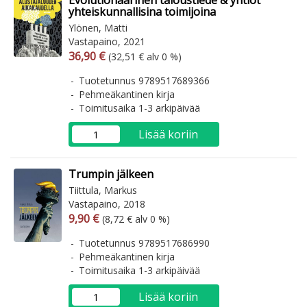
Evolutionaarinen taloustiede & yhtiöt
yhteiskunnallisina toimijoina
Ylönen, Matti
Vastapaino, 2021
Arvonlisäverollinen hinta
Arvonlisäveroton hinta
36,90 €
(32,51 € alv 0 %)
Tuotetunnus 9789517689366
Pehmeäkantinen kirja
Toimitusaika 1-3 arkipäivää
Lisää koriin
Trumpin jälkeen
Tiittula, Markus
Vastapaino, 2018
Arvonlisäverollinen hinta
Arvonlisäveroton hinta
9,90 €
(8,72 € alv 0 %)
Tuotetunnus 9789517686990
Pehmeäkantinen kirja
Toimitusaika 1-3 arkipäivää
Lisää koriin