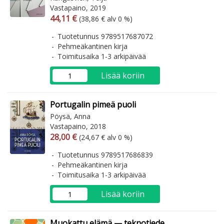
Vastapaino, 2019
Arvonlisäverollinen hinta
Arvonlisäveroton hinta
44,11 €
(38,86 € alv 0 %)
Tuotetunnus 9789517687072
Pehmeäkantinen kirja
Toimitusaika 1-3 arkipäivää
Lisää koriin
Portugalin pimeä puoli
Pöysä, Anna
Vastapaino, 2018
Arvonlisäverollinen hinta
Arvonlisäveroton hinta
28,00 €
(24,67 € alv 0 %)
Tuotetunnus 9789517686839
Pehmeäkantinen kirja
Toimitusaika 1-3 arkipäivää
Lisää koriin
Muokattu elämä — teknotiede,