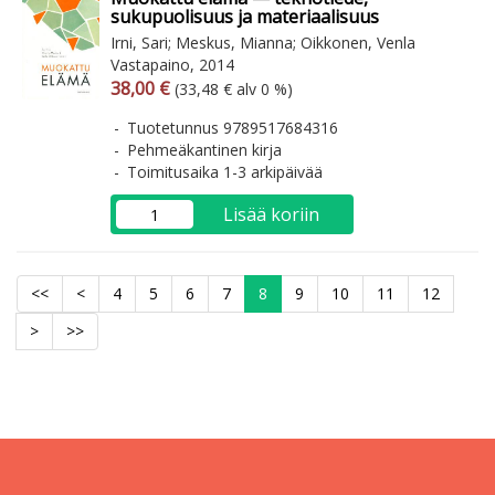
sukupuolisuus ja materiaalisuus
Irni, Sari; Meskus, Mianna; Oikkonen, Venla
Vastapaino, 2014
Arvonlisäverollinen hinta
Arvonlisäveroton hinta
38,00 €
(33,48 € alv 0 %)
Tuotetunnus 9789517684316
Pehmeäkantinen kirja
Toimitusaika 1-3 arkipäivää
Lisää koriin
<<
<
4
5
6
7
8
9
10
11
12
>
>>