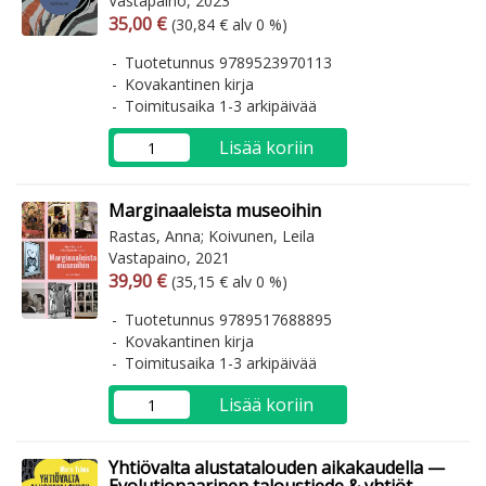
Vastapaino, 2023
Arvonlisäverollinen hinta
Arvonlisäveroton hinta
35,00 €
(30,84 € alv 0 %)
Tuotetunnus 9789523970113
Kovakantinen kirja
Toimitusaika 1-3 arkipäivää
Lisää koriin
Marginaaleista museoihin
Rastas, Anna; Koivunen, Leila
Vastapaino, 2021
Arvonlisäverollinen hinta
Arvonlisäveroton hinta
39,90 €
(35,15 € alv 0 %)
Tuotetunnus 9789517688895
Kovakantinen kirja
Toimitusaika 1-3 arkipäivää
Lisää koriin
Yhtiövalta alustatalouden aikakaudella —