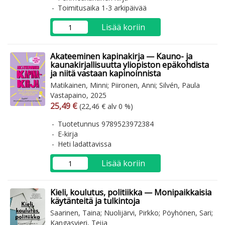
Toimitusaika 1-3 arkipäivää
Lisää koriin
Akateeminen kapinakirja — Kauno- ja
kaunakirjallisuutta yliopiston epäkohdista
ja niitä vastaan kapinoinnista
Matikainen, Minni; Piironen, Anni; Silvén, Paula
Vastapaino, 2025
Arvonlisäverollinen hinta
Arvonlisäveroton hinta
25,49 €
(22,46 € alv 0 %)
Tuotetunnus 9789523972384
E-kirja
Heti ladattavissa
Lisää koriin
Kieli, koulutus, politiikka — Monipaikkaisia
käytänteitä ja tulkintoja
Saarinen, Taina; Nuolijärvi, Pirkko; Pöyhönen, Sari;
Kangasvieri, Teija