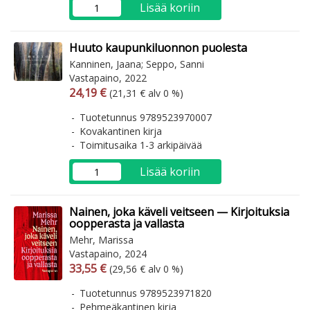
Lisää koriin
Huuto kaupunkiluonnon puolesta
Kanninen, Jaana; Seppo, Sanni
Vastapaino, 2022
Arvonlisäverollinen hinta
Arvonlisäveroton hinta
24,19 €
(21,31 € alv 0 %)
Tuotetunnus 9789523970007
Kovakantinen kirja
Toimitusaika 1-3 arkipäivää
Lisää koriin
Nainen, joka käveli veitseen — Kirjoituksia
oopperasta ja vallasta
Mehr, Marissa
Vastapaino, 2024
Arvonlisäverollinen hinta
Arvonlisäveroton hinta
33,55 €
(29,56 € alv 0 %)
Tuotetunnus 9789523971820
Pehmeäkantinen kirja