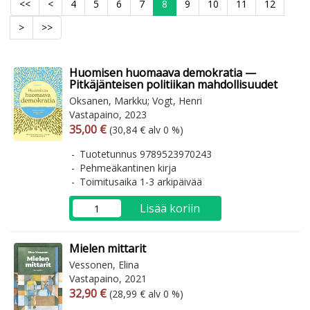
<<
<
4
5
6
7
8
9
10
11
12
>
>>
Huomisen huomaava demokratia —
Pitkäjänteisen politiikan mahdollisuudet
Oksanen, Markku; Vogt, Henri
Vastapaino, 2023
Arvonlisäverollinen hinta
Arvonlisäveroton hinta
35,00 €
(30,84 € alv 0 %)
Tuotetunnus 9789523970243
Pehmeäkantinen kirja
Toimitusaika 1-3 arkipäivää
Lisää koriin
Mielen mittarit
Vessonen, Elina
Vastapaino, 2021
Arvonlisäverollinen hinta
Arvonlisäveroton hinta
32,90 €
(28,99 € alv 0 %)