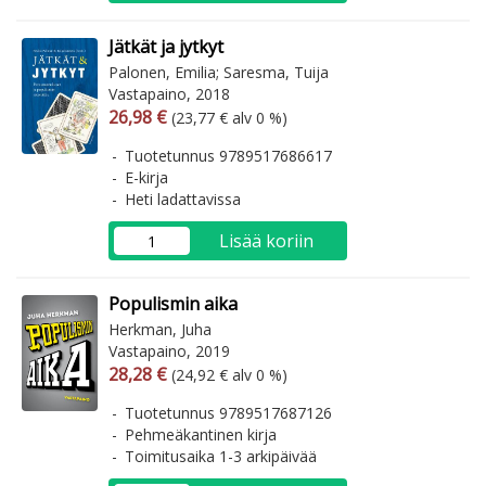
Jätkät ja jytkyt
Palonen, Emilia; Saresma, Tuija
Vastapaino, 2018
Arvonlisäverollinen hinta
Arvonlisäveroton hinta
26,98 €
(23,77 € alv 0 %)
Tuotetunnus 9789517686617
E-kirja
Heti ladattavissa
Lisää koriin
Populismin aika
Herkman, Juha
Vastapaino, 2019
Arvonlisäverollinen hinta
Arvonlisäveroton hinta
28,28 €
(24,92 € alv 0 %)
Tuotetunnus 9789517687126
Pehmeäkantinen kirja
Toimitusaika 1-3 arkipäivää