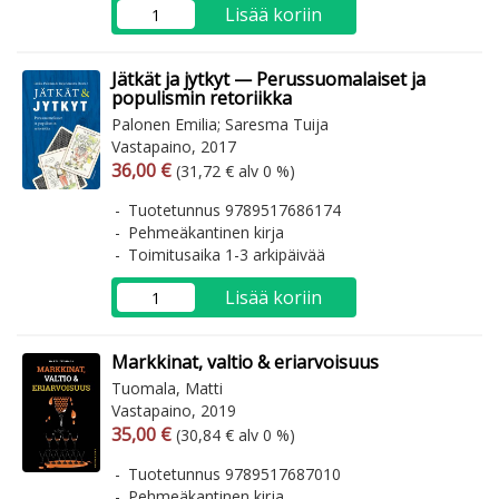
Lisää koriin
Jätkät ja jytkyt — Perussuomalaiset ja
populismin retoriikka
Palonen Emilia; Saresma Tuija
Vastapaino, 2017
Arvonlisäverollinen hinta
Arvonlisäveroton hinta
36,00 €
(31,72 € alv 0 %)
Tuotetunnus 9789517686174
Pehmeäkantinen kirja
Toimitusaika 1-3 arkipäivää
Lisää koriin
Markkinat, valtio & eriarvoisuus
Tuomala, Matti
Vastapaino, 2019
Arvonlisäverollinen hinta
Arvonlisäveroton hinta
35,00 €
(30,84 € alv 0 %)
Tuotetunnus 9789517687010
Pehmeäkantinen kirja