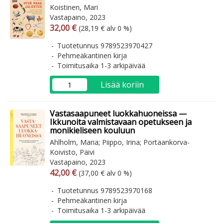
Koistinen, Mari
Vastapaino, 2023
Arvonlisäverollinen hinta
Arvonlisäveroton hinta
32,00 €
(28,19 € alv 0 %)
Tuotetunnus 9789523970427
Pehmeäkantinen kirja
Toimitusaika 1-3 arkipäivää
Lisää koriin
Vastasaapuneet luokkahuoneissa —
Ikkunoita valmistavaan opetukseen ja
monikieliseen kouluun
Ahlholm, Maria; Piippo, Irina; Portaankorva-
Koivisto, Päivi
Vastapaino, 2023
Arvonlisäverollinen hinta
Arvonlisäveroton hinta
42,00 €
(37,00 € alv 0 %)
Tuotetunnus 9789523970168
Pehmeäkantinen kirja
Toimitusaika 1-3 arkipäivää