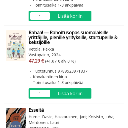
Toimitusaika 1-3 arkipäivää
Lisää koriin
Rahaa! — Rahoitusopas suomalaisille
yrittäjille, pienille yrityksille, startupeille &
keksijöille
Ketola, Pekka
Vastapaino, 2024
Arvonlisäverollinen hinta
Arvonlisäveroton hinta
47,29 €
(41,67 € alv 0 %)
Tuotetunnus 9789523971837
Kovakantinen kirja
Toimitusaika 1-3 arkipäivää
Lisää koriin
Esseitä
Hume, David; Hakkarainen, Jani; Koivisto, Juha;
Mehtonen, Lauri