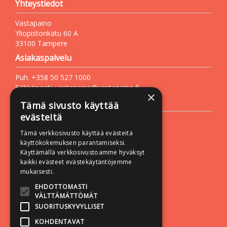
Yhteystiedot
Vastapaino
Yliopistonkatu 60 A
33100 Tampere
Asiakaspalvelu
Puh. +358 50 527 1000
Sähköposti:
vastapaino@vastapaino.fi
×
Lisätietoa
Tämä sivusto käyttää
evästeitä
Toimitusehdot
Tämä verkkosivusto käyttää evästeitä
Käyttöohjeet
käyttökokemuksen parantamiseksi.
Tietosuojaseloste
Käyttämällä verkkosivustoamme hyväksyt
kaikki evästeet evästekäytäntöjemme
Saavutettavuusseloste
mukaisesti.
Seuraa meitä:
EHDOTTOMASTI
VÄLTTÄMÄTTÖMÄT
SUORITUSKYVYLLISET
KOHDENTAVAT