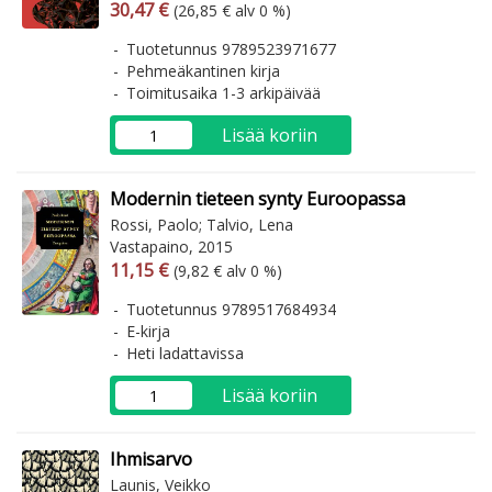
Arvonlisäverollinen hinta
Arvonlisäveroton hinta
30,47 €
(26,85 € alv 0 %)
Tuotetunnus 9789523971677
Pehmeäkantinen kirja
Toimitusaika 1-3 arkipäivää
Lisää koriin
Modernin tieteen synty Euroopassa
Rossi, Paolo; Talvio, Lena
Vastapaino, 2015
Arvonlisäverollinen hinta
Arvonlisäveroton hinta
11,15 €
(9,82 € alv 0 %)
Tuotetunnus 9789517684934
E-kirja
Heti ladattavissa
Lisää koriin
Ihmisarvo
Launis, Veikko