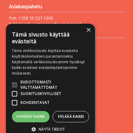
Asiakaspalvelu
Puh. +358 50 527 1000
Sähköposti:
vastapaino@vastapaino.fi
×
Lisätietoa
Tämä sivusto käyttää
evästeitä
Toimitusehdot
Tämä verkkosivusto käyttää evästeitä
Käyttöohjeet
käyttökokemuksen parantamiseksi.
Tietosuojaseloste
Käyttämällä verkkosivustoamme hyväksyt
kaikki evästeet evästekäytäntöjemme
Saavutettavuusseloste
mukaisesti.
Seuraa meitä:
EHDOTTOMASTI
VÄLTTÄMÄTTÖMÄT
SUORITUSKYVYLLISET
KOHDENTAVAT
HYVÄKSY KAIKKI
HYLKÄÄ KAIKKI
NÄYTÄ TIEDOT