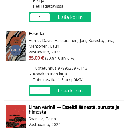
E-kirja
Heti ladattavissa
Lisää koriin
Esseitä
Hume, David; Hakkarainen, Jani; Koivisto, Juha;
Mehtonen, Lauri
Vastapaino, 2023
Arvonlisäverollinen hinta
Arvonlisäveroton hinta
35,00 €
(30,84 € alv 0 %)
Tuotetunnus 9789523970113
Kovakantinen kirja
Toimitusaika 1-3 arkipäivää
Lisää koriin
Lihan värinä — Esseitä äänestä, surusta ja
himosta
Saarikivi, Taina
Vastapaino, 2024