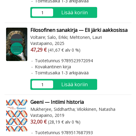
Toimitusaika 1-3 arkipäivää
Lisää koriin
Filosofinen sanakirja — Eli järki aakkosissa
Voltaire; Salo, Erkki; Mehtonen, Lauri
Vastapaino, 2025
Arvonlisäverollinen hinta
Arvonlisäveroton hinta
47,29 €
(41,67 € alv 0 %)
Tuotetunnus 9789523972094
Kovakantinen kirja
Toimitusaika 1-3 arkipäivää
Lisää koriin
Geeni — Intiimi historia
Mukherjee, Siddhartha; Vilokkinen, Natasha
Vastapaino, 2019
Arvonlisäverollinen hinta
Arvonlisäveroton hinta
32,00 €
(28,19 € alv 0 %)
Tuotetunnus 9789517687393