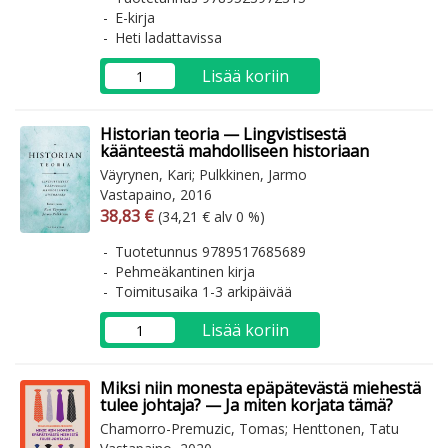
E-kirja
Heti ladattavissa
Lisää koriin
Historian teoria — Lingvistisestä
käänteestä mahdolliseen historiaan
Väyrynen, Kari; Pulkkinen, Jarmo
Vastapaino, 2016
Arvonlisäverollinen hinta
Arvonlisäveroton hinta
38,83 €
(34,21 € alv 0 %)
Tuotetunnus 9789517685689
Pehmeäkantinen kirja
Toimitusaika 1-3 arkipäivää
Lisää koriin
Miksi niin monesta epäpätevästä miehestä
tulee johtaja? — Ja miten korjata tämä?
Chamorro-Premuzic, Tomas; Henttonen, Tatu