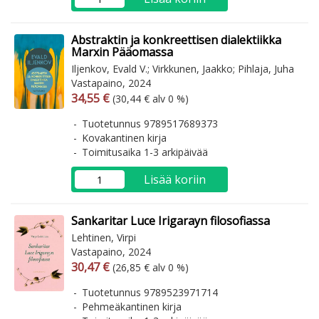
Abstraktin ja konkreettisen dialektiikka
Marxin Pääomassa
Iljenkov, Evald V.; Virkkunen, Jaakko; Pihlaja, Juha
Vastapaino, 2024
Arvonlisäverollinen hinta
Arvonlisäveroton hinta
34,55 €
(30,44 € alv 0 %)
Tuotetunnus 9789517689373
Kovakantinen kirja
Toimitusaika 1-3 arkipäivää
Lisää koriin
Sankaritar Luce Irigarayn filosofiassa
Lehtinen, Virpi
Vastapaino, 2024
Arvonlisäverollinen hinta
Arvonlisäveroton hinta
30,47 €
(26,85 € alv 0 %)
Tuotetunnus 9789523971714
Pehmeäkantinen kirja