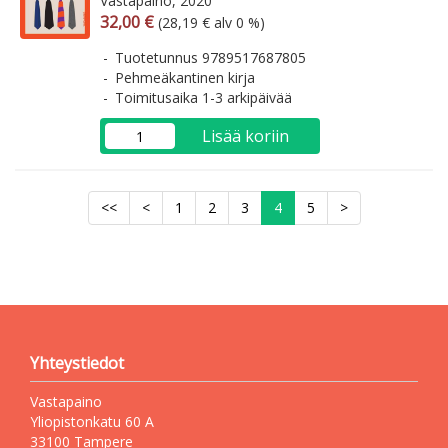
Vastapaino, 2020
Arvonlisäverollinen hinta
Arvonlisäveroton hinta
32,00 €
(28,19 € alv 0 %)
Tuotetunnus 9789517687805
Pehmeäkantinen kirja
Toimitusaika 1-3 arkipäivää
Lisää koriin
<<
<
1
2
3
4
5
>
Yhteystiedot
Vastapaino
Yliopistonkatu 60 A
33100 Tampere