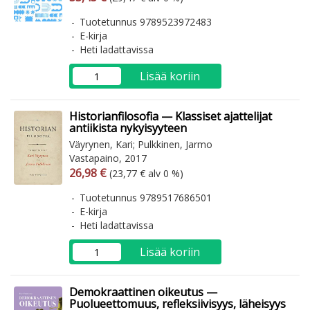
Tuotetunnus 9789523972483
E-kirja
Heti ladattavissa
Lisää koriin
Historianfilosofia — Klassiset ajattelijat
antiikista nykyisyyteen
Väyrynen, Kari; Pulkkinen, Jarmo
Vastapaino, 2017
Arvonlisäverollinen hinta
Arvonlisäveroton hinta
26,98 €
(23,77 € alv 0 %)
Tuotetunnus 9789517686501
E-kirja
Heti ladattavissa
Lisää koriin
Demokraattinen oikeutus —
Puolueettomuus, refleksiivisyys, läheisyys