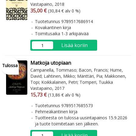
Vastapaino, 2018
Arvonlisäverollinen hinta
Arvonlisäveroton hinta
35,00 €
(30,84 € alv 0 %)
Tuotetunnus 9789517686914
Kovakantinen kirja
Toimitusaika 1-3 arkipäivää
Lisää koriin
Matkoja utopiaan
Tulossa
Campanella, Tommaso; Bacon, Francis; Hume,
David; Lahtinen, Mikko; Mänttäri, Pia; Makkonen,
Topi; Koikkalainen, Petri; Tomperi, Tuukka
Vastapaino, 2017
Arvonlisäverollinen hinta
Arvonlisäveroton hinta
15,73 €
(13,86 € alv 0 %)
Tuotetunnus 9789517685573
Pehmeäkantinen kirja
Tuotteesta on tulossa uusintapainos 15.9.2026
ja tuote toimitetaan sen jälkeen.
Lisää koriin