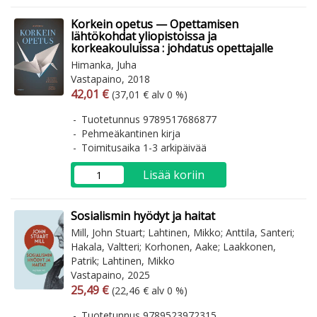
Korkein opetus — Opettamisen
lähtökohdat yliopistoissa ja
korkeakouluissa : johdatus opettajalle
Himanka, Juha
Vastapaino, 2018
Arvonlisäverollinen hinta
Arvonlisäveroton hinta
42,01 €
(37,01 € alv 0 %)
Tuotetunnus 9789517686877
Pehmeäkantinen kirja
Toimitusaika 1-3 arkipäivää
Lisää koriin
Sosialismin hyödyt ja haitat
Mill, John Stuart; Lahtinen, Mikko; Anttila, Santeri;
Hakala, Valtteri; Korhonen, Aake; Laakkonen,
Patrik; Lahtinen, Mikko
Vastapaino, 2025
Arvonlisäverollinen hinta
Arvonlisäveroton hinta
25,49 €
(22,46 € alv 0 %)
Tuotetunnus 9789523972315