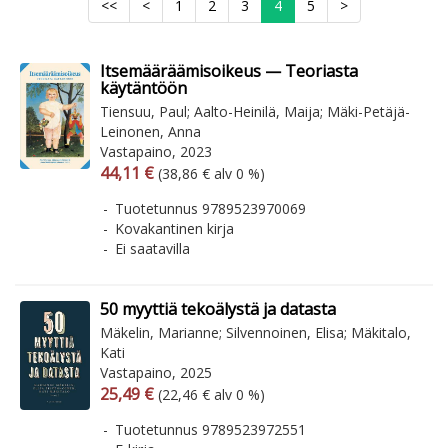
<<
<
1
2
3
4
5
>
Itsemääräämisoikeus — Teoriasta
käytäntöön
Tiensuu, Paul; Aalto-Heinilä, Maija; Mäki-Petäjä-
Leinonen, Anna
Vastapaino, 2023
Arvonlisäverollinen hinta
Arvonlisäveroton hinta
44,11 €
(38,86 € alv 0 %)
Tuotetunnus 9789523970069
Kovakantinen kirja
Ei saatavilla
50 myyttiä tekoälystä ja datasta
Mäkelin, Marianne; Silvennoinen, Elisa; Mäkitalo,
Kati
Vastapaino, 2025
Arvonlisäverollinen hinta
Arvonlisäveroton hinta
25,49 €
(22,46 € alv 0 %)
Tuotetunnus 9789523972551