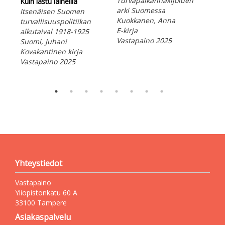
Turvapaikanhakijoiden
Kuin lastu laineilla
199
arki Suomessa
Itsenäisen Suomen
kok
Kuokkanen, Anna
turvallisuuspolitiikan
Ylia
E-kirja
alkutaival 1918-1925
E-ki
Vastapaino 2025
Suomi, Juhani
Vas
Kovakantinen kirja
Vastapaino 2025
Yhteystiedot
Vastapaino
Yliopistonkatu 60 A
33100 Tampere
Asiakaspalvelu