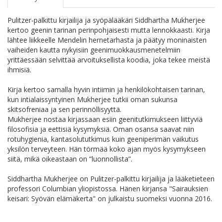
Pulitzer-palkittu kirjailija ja syöpälääkäri Siddhartha Mukherjee
kertoo geenin tarinan perinpohjaisesti mutta lennokkaasti. Kirja
lähtee liikkeelle Mendelin hernetarhasta ja päätyy moninaisten
vaiheiden kautta nykyisiin geenimuokkausmenetelmiin
yrittäessään selvittää arvoituksellista koodia, joka tekee meistä
ihmisiä.
Kirja kertoo samalla hyvin intiimin ja henkilökohtaisen tarinan,
kun intialaissyntyinen Mukherjee tutkii oman sukunsa
skitsofreniaa ja sen perinnöllisyyttä.
Mukherjee nostaa kirjassaan esiin geenitutkimukseen liittyviä
filosofisia ja eettisiä kysymyksiä. Oman osansa saavat niin
rotuhygienia, kantasolututkimus kuin geeniperimän vaikutus
yksilön terveyteen. Hän törmää koko ajan myös kysymykseen
siitä, mikä oikeastaan on ”luonnollista”.
Siddhartha Mukherjee on Pulitzer-palkittu kirjailija ja lääketieteen
professori Columbian yliopistossa. Hänen kirjansa "Sairauksien
keisari: Syövän elämäkerta" on julkaistu suomeksi vuonna 2016.