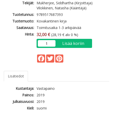
Tekijät:
Mukherjee, Siddhartha (Kirjoittaja)
Vilokkinen, Natasha (Kääntäjä)
Tuotetunnus:
9789517687393
Tuotemuoto:
Kovakantinen kirja
Saatavuus:
Toimitusaika 1-3 arkipäivää
Hinta:
32,00 €
(28,19 € alv 0 %)
Lisää koriin
Facebook
Twitter
Pinterest
Lisätiedot
Kustantaja:
Vastapaino
Painos:
2019
Julkaisuvuosi:
2019
Kieli:
suomi