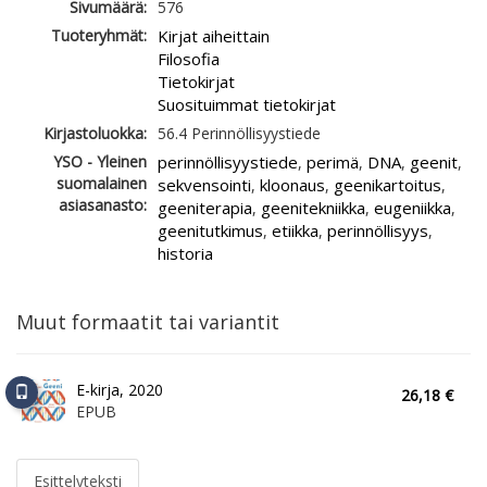
Sivumäärä:
576
Tuoteryhmät:
Kirjat aiheittain
Filosofia
Tietokirjat
Suosituimmat tietokirjat
Kirjastoluokka:
56.4 Perinnöllisyystiede
YSO - Yleinen
perinnöllisyystiede
perimä
DNA
geenit
,
,
,
,
suomalainen
sekvensointi
kloonaus
geenikartoitus
,
,
,
asiasanasto:
geeniterapia
geenitekniikka
eugeniikka
,
,
,
geenitutkimus
etiikka
perinnöllisyys
,
,
,
historia
Muut formaatit tai variantit
E-kirja, 2020
26,18 €
EPUB
Esittelyteksti