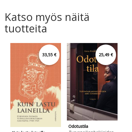
Katso myös näitä
tuotteita
33,55 €
25,49 €
Odotustila
Lam