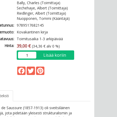
Bally, Charles (Toimittaja)
Sechehaye, Albert (Toimittaja)
Riedlinger, Albert (Toimittaja)
Nuopponen, Tommi (Kääntäjä)
etunnus:
9789517682145
emuoto:
Kovakantinen kirja
atavuus:
Toimitusaika 1-3 arkipäivää
Hinta:
39,00 €
(34,36 € alv 0 %)
Lisää koriin
Facebook
Twitter
Pinterest
teksti
 de Saussure (1857-1913) oli sveitsiläinen
ilijä, jota pidetään yleisesti strukturalismin ja