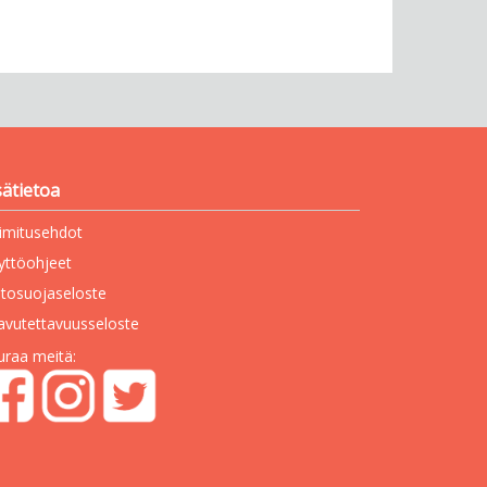
sätietoa
imitusehdot
yttöohjeet
etosuojaseloste
avutettavuusseloste
uraa meitä: