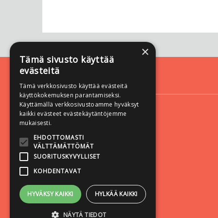
×
Tämä sivusto käyttää
evästeitä
Yhteystiedot
Tämä verkkosivusto käyttää evästeitä
käyttökokemuksen parantamiseksi.
Vastapaino
Käyttämällä verkkosivustoamme hyväksyt
Yliopistonkatu 60 A
kaikki evästeet evästekäytäntöjemme
33100 Tampere
mukaisesti.
EHDOTTOMASTI
VÄLTTÄMÄTTÖMÄT
SUORITUSKYVYLLISET
KOHDENTAVAT
HYVÄKSY KAIKKI
HYLKÄÄ KAIKKI
NÄYTÄ TIEDOT