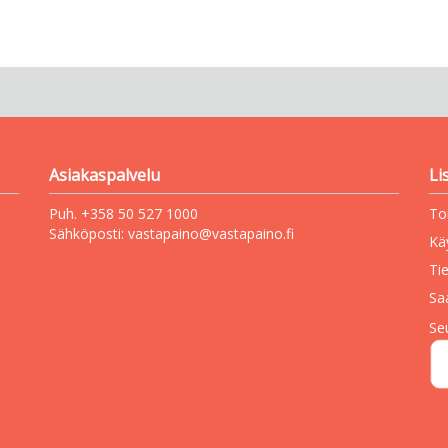
Asiakaspalvelu
Li
Puh. +358 50 527 1000
To
Sähköposti:
vastapaino@vastapaino.fi
Kä
Ti
Sa
Se