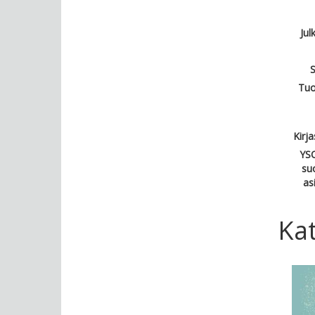
Jul
S
Tuo
Kirj
YSO
su
as
Kat