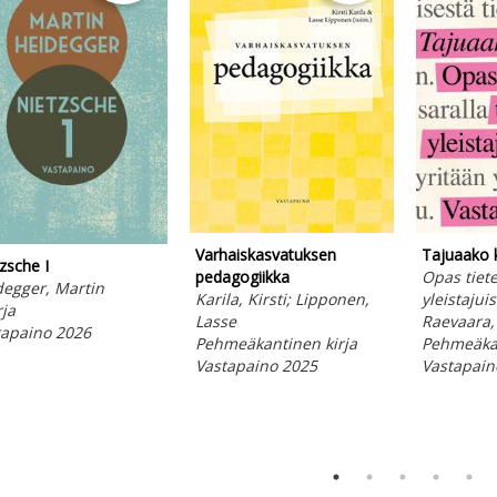
Tajuaako 
Varhaiskasvatuksen
zsche I
Opas tiet
pedagogiikka
degger, Martin
yleistajuis
Karila, Kirsti; Lipponen,
rja
Raevaara,
Lasse
tapaino 2026
Pehmeäkan
Pehmeäkantinen kirja
Vastapain
Vastapaino 2025