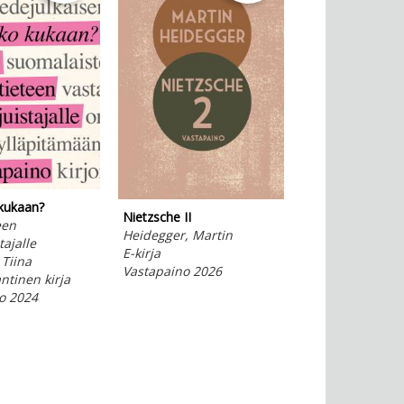
kukaan?
Nietzsche II
Sosialismin hyöd
een
Heidegger, Martin
haitat
tajalle
E-kirja
Mill, John Stuart
 Tiina
Vastapaino 2026
E-kirja
tinen kirja
Vastapaino 202
o 2024