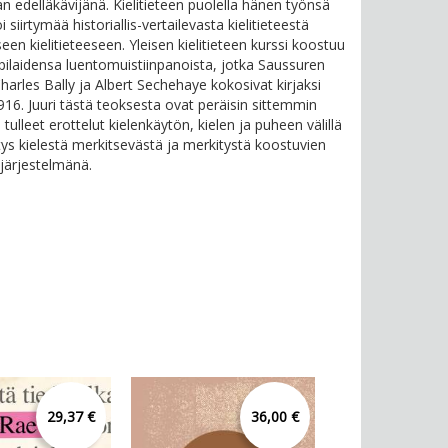
an edelläkävijänä. Kielitieteen puolella hänen työnsä
 siirtymää historiallis-vertailevasta kielitieteestä
een kielitieteeseen. Yleisen kielitieteen kurssi koostuu
ilaidensa luentomuistiinpanoista, jotka Saussuren
Charles Bally ja Albert Sechehaye kokosivat kirjaksi
16. Juuri tästä teoksesta ovat peräisin sittemmin
i tulleet erottelut kielenkäytön, kielen ja puheen välillä
tys kielestä merkitsevästä ja merkitystä koostuvien
järjestelmänä.
29,37 €
36,00 €