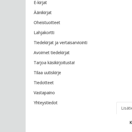
E-kirjat
Äänikirjat
Oheistuotteet
Lahjakortti
Tiedekirjat ja vertaisarviointi
Avoimet tiedekirjat
Tarjoa käsikirjoitusta!
Tilaa uutiskirje
Tiedotteet
Vastapaino
Yhteystiedot
Lisät
K