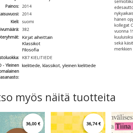
semiotiik
Painos:
2014
edesauttoi
nykyaikais
kaisuvuosi:
2014
hänen opp
Kieli:
suomi
kollegat 
ivumäärä:
382
vuonna 19
teryhmät:
Kirjat aiheittain
kuuluisiks
sekä käsi
Klassikot
merkkien 
Filosofia
astoluokka:
K87 KIELITIEDE
 - Yleinen
kielitiede
klassikot
yleinen kielitiede
,
,
omalainen
iasanasto:
so myös näitä tuotteita
36,00 €
36,74 €