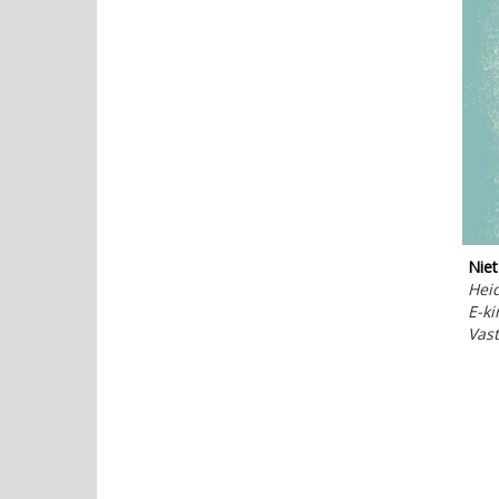
Niet
Hei
E-ki
Vas