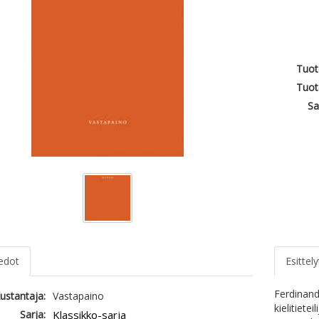
Tuot
Tuot
Sa
iedot
Esittely
Ferdinand
ustantaja:
Vastapaino
kielitiete
Sarja:
Klassikko-sarja