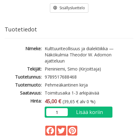
Sisällysluettelo
Tuotetiedot
Nimeke:
Kulttuuriteollisuus ja dialektiikka —
Näkökulmia Theodor W. Adornon
ajatteluun
Tekijät:
Pieniniemi, Simo (Kirjoittaja)
Tuotetunnus:
9789517688468
Tuotemuoto:
Pehmeäkantinen kirja
Saatavuus:
Toimitusaika 1-3 arkipäivää
Hinta:
45,00 €
(39,65 € alv 0 %)
Lisää koriin
Facebook
Twitter
Pinterest