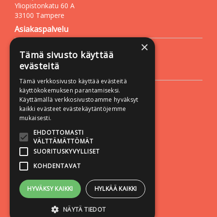
Yliopistonkatu 60 A
33100 Tampere
Asiakaspalvelu
×
Puh. +358 50 527 1000
Tämä sivusto käyttää
Sähköposti:
vastapaino@vastapaino.fi
evästeitä
Lisätietoa
Tämä verkkosivusto käyttää evästeitä
Toimitusehdot
käyttökokemuksen parantamiseksi.
Käyttämällä verkkosivustoamme hyväksyt
Käyttöohjeet
kaikki evästeet evästekäytäntöjemme
Tietosuojaseloste
mukaisesti.
Saavutettavuusseloste
EHDOTTOMASTI
VÄLTTÄMÄTTÖMÄT
Seuraa meitä:
SUORITUSKYVYLLISET
KOHDENTAVAT
HYVÄKSY KAIKKI
HYLKÄÄ KAIKKI
NÄYTÄ TIEDOT