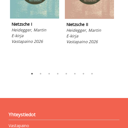
Jal
Nietzsche I
Nietzsche II
kaik
Heidegger, Martin
Heidegger, Martin
Pan
E-kirja
E-kirja
E-ki
Vastapaino 2026
Vastapaino 2026
Vas
Yhteystiedot
Vastapaino