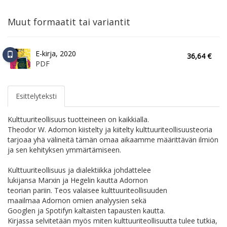
Muut formaatit tai variantit
E-kirja, 2020
36,64 €
PDF
Esittelyteksti
Kulttuuriteollisuus tuotteineen on kaikkialla.
Theodor W. Adornon kiistelty ja kiitelty kulttuuriteollisuusteoria
tarjoaa yhä välineitä tämän omaa aikaamme määrittävän ilmiön
ja sen kehityksen ymmärtämiseen.
Kulttuuriteollisuus ja dialektiikka johdattelee
lukijansa Marxin ja Hegelin kautta Adornon
teorian pariin. Teos valaisee kulttuuriteollisuuden
maailmaa Adornon omien analyysien sekä
Googlen ja Spotifyn kaltaisten tapausten kautta.
Kirjassa selvitetään myös miten kulttuuriteollisuutta tulee tutkia,