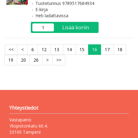
Tuotetunnus 9789517684934
E-kirja
Heti ladattavissa
Lisää koriin
<<
<
6
12
13
14
15
16
17
18
19
20
26
>
>>
Yhteystiedot
Vastapaino
Yliopistonkatu 60 A
33100 Tampere