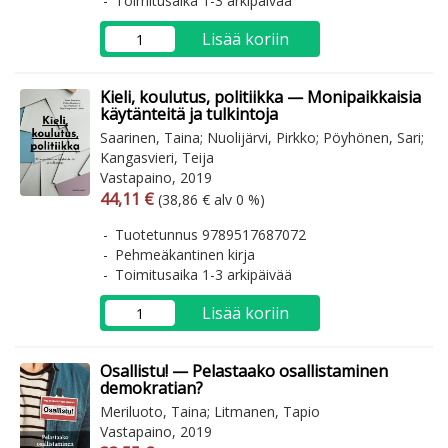
Toimitusaika 1-3 arkipäivää
Lisää koriin
Kieli, koulutus, politiikka — Monipaikkaisia
käytänteitä ja tulkintoja
Saarinen, Taina; Nuolijärvi, Pirkko; Pöyhönen, Sari;
Kangasvieri, Teija
Vastapaino, 2019
Arvonlisäverollinen hinta
Arvonlisäveroton hinta
44,11 €
(38,86 € alv 0 %)
Tuotetunnus 9789517687072
Pehmeäkantinen kirja
Toimitusaika 1-3 arkipäivää
Lisää koriin
Osallistu! — Pelastaako osallistaminen
demokratian?
Meriluoto, Taina; Litmanen, Tapio
Vastapaino, 2019