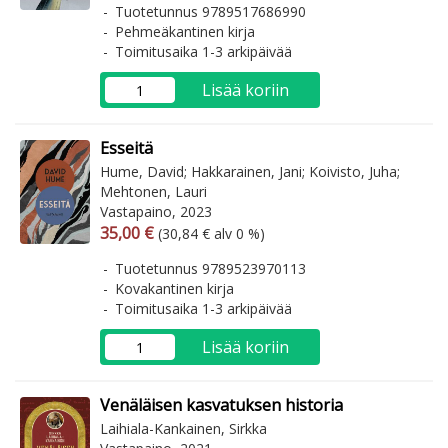
Tuotetunnus 9789517686990
Pehmeäkantinen kirja
Toimitusaika 1-3 arkipäivää
Lisää koriin
Esseitä
Hume, David; Hakkarainen, Jani; Koivisto, Juha;
Mehtonen, Lauri
Vastapaino, 2023
Arvonlisäverollinen hinta
Arvonlisäveroton hinta
35,00 €
(30,84 € alv 0 %)
Tuotetunnus 9789523970113
Kovakantinen kirja
Toimitusaika 1-3 arkipäivää
Lisää koriin
Venäläisen kasvatuksen historia
Laihiala-Kankainen, Sirkka