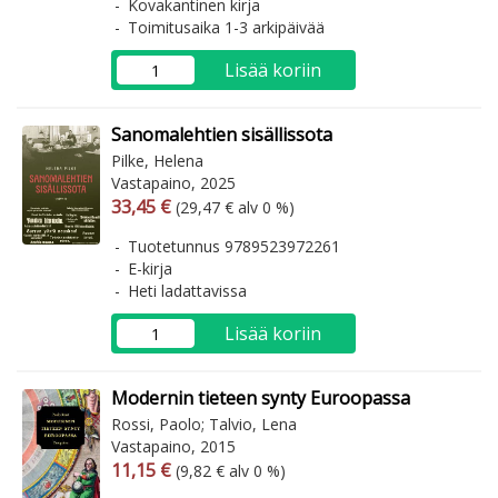
Kovakantinen kirja
Toimitusaika 1-3 arkipäivää
Lisää koriin
Sanomalehtien sisällissota
Pilke, Helena
Vastapaino, 2025
Arvonlisäverollinen hinta
Arvonlisäveroton hinta
33,45 €
(29,47 € alv 0 %)
Tuotetunnus 9789523972261
E-kirja
Heti ladattavissa
Lisää koriin
Modernin tieteen synty Euroopassa
Rossi, Paolo; Talvio, Lena
Vastapaino, 2015
Arvonlisäverollinen hinta
Arvonlisäveroton hinta
11,15 €
(9,82 € alv 0 %)