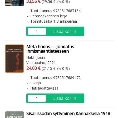
Arvonlisäverollinen hinta
Arvonlisäveroton hinta
33,55 €
(29,56 € alv 0 %)
Tuotetunnus 9789517687164
Pehmeäkantinen kirja
Toimitusaika 1-3 arkipäivää
Lisää koriin
Meta hodos — Johdatus
ihmismaantieteeseen
Häkli, Jouni
Vastapaino, 2021
Arvonlisäverollinen hinta
Arvonlisäveroton hinta
24,00 €
(21,15 € alv 0 %)
Tuotetunnus 9789517689472
E-kirja
Heti ladattavissa
Lisää koriin
Sisällissodan syttyminen Kannaksella 1918