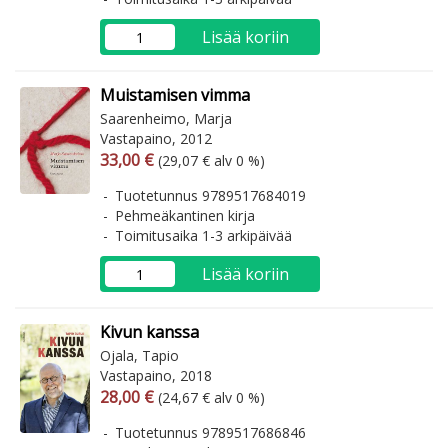
Lisää koriin
Muistamisen vimma
Saarenheimo, Marja
Vastapaino, 2012
Arvonlisäverollinen hinta
Arvonlisäveroton hinta
33,00 €
(29,07 € alv 0 %)
Tuotetunnus 9789517684019
Pehmeäkantinen kirja
Toimitusaika 1-3 arkipäivää
Lisää koriin
Kivun kanssa
Ojala, Tapio
Vastapaino, 2018
Arvonlisäverollinen hinta
Arvonlisäveroton hinta
28,00 €
(24,67 € alv 0 %)
Tuotetunnus 9789517686846