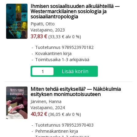
Ihmisen sosiaalisuuden alkulähteillä —
Westermarckilainen sosiologia ja
sosiaaliantropologia
Pipatti, Otto
Vastapaino, 2023
Arvonlisäverollinen hinta
Arvonlisäveroton hinta
37,83 €
(33,33 € alv 0 %)
Tuotetunnus 9789523970182
Kovakantinen kirja
Toimitusaika 1-3 arkipäivää
Lisää koriin
Miten tehdä esityksellä? — Näkökulmia
esityksen monimuotoisuuteen
Järvinen, Hanna
Vastapaino, 2024
Arvonlisäverollinen hinta
Arvonlisäveroton hinta
40,92 €
(36,05 € alv 0 %)
Tuotetunnus 9789523970403
Pehmeäkantinen kirja