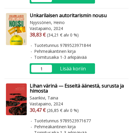
Unkarilaisen autoritarismin nousu
Nyyssönen, Heino
Vastapaino, 2024
Arvonlisäverollinen hinta
Arvonlisäveroton hinta
38,83 €
(34,21 € alv 0 %)
Tuotetunnus 9789523971844
Pehmeäkantinen kirja
Toimitusaika 1-3 arkipäivää
Lisää koriin
Lihan värinä — Esseitä äänestä, surusta ja
himosta
Saarikivi, Taina
Vastapaino, 2024
Arvonlisäverollinen hinta
Arvonlisäveroton hinta
30,47 €
(26,85 € alv 0 %)
Tuotetunnus 9789523971677
Pehmeäkantinen kirja
Toimitusaika 1-3 arkipäivää