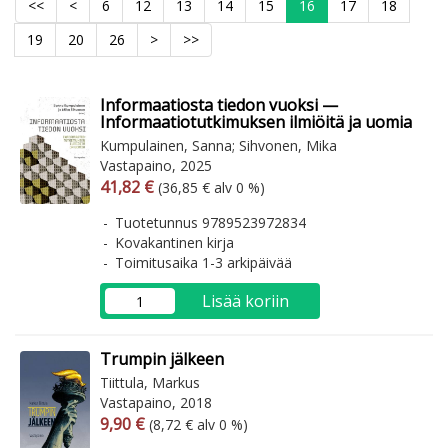
<<
<
6
12
13
14
15
16
17
18
19
20
26
>
>>
Informaatiosta tiedon vuoksi —
Informaatiotutkimuksen ilmiöitä ja uomia
Kumpulainen, Sanna; Sihvonen, Mika
Vastapaino, 2025
Arvonlisäverollinen hinta
Arvonlisäveroton hinta
41,82 €
(36,85 € alv 0 %)
Tuotetunnus 9789523972834
Kovakantinen kirja
Toimitusaika 1-3 arkipäivää
Lisää koriin
Trumpin jälkeen
Tiittula, Markus
Vastapaino, 2018
Arvonlisäverollinen hinta
Arvonlisäveroton hinta
9,90 €
(8,72 € alv 0 %)