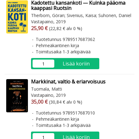
Kadotettu kansankoti — Kuinka pääoma
kaappasi Ruotsin
Therborn, Göran; Sivenius, Kaisa; Suhonen, Daniel
Vastapaino, 2019
Arvonlisäverollinen hinta
Arvonlisäveroton hinta
25,90 €
(22,82 € alv 0 %)
Tuotetunnus 9789517687362
Pehmeäkantinen kirja
Toimitusaika 1-3 arkipäivää
Lisää koriin
Markkinat, valtio & eriarvoisuus
Tuomala, Matti
Vastapaino, 2019
Arvonlisäverollinen hinta
Arvonlisäveroton hinta
35,00 €
(30,84 € alv 0 %)
Tuotetunnus 9789517687010
Pehmeäkantinen kirja
Toimitusaika 1-3 arkipäivää
Lisää koriin