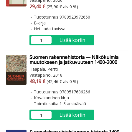
Vastapaino, 2026
Arvonlisäverollinen hinta
Arvonlisäveroton hinta
29,40 €
(25,90 € alv 0 %)
Tuotetunnus 9789523972650
E-kirja
Heti ladattavissa
Lisää koriin
Suomen rakennehistoria — Näkökulmia
muutokseen ja jatkuvuuteen 1400-2000
Haapala, Pertti
Vastapaino, 2018
Arvonlisäverollinen hinta
Arvonlisäveroton hinta
48,19 €
(42,46 € alv 0 %)
Tuotetunnus 9789517686266
Kovakantinen kirja
Toimitusaika 1-3 arkipäivää
Lisää koriin