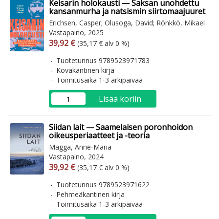
Keisarin holokausti — Saksan unohdettu
kansanmurha ja natsismin siirtomaajuuret
Erichsen, Casper; Olusoga, David; Rönkkö, Mikael
Vastapaino, 2025
Arvonlisäverollinen hinta
Arvonlisäveroton hinta
39,92 €
(35,17 € alv 0 %)
Tuotetunnus 9789523971783
Kovakantinen kirja
Toimitusaika 1-3 arkipäivää
Lisää koriin
Siidan lait — Saamelaisen poronhoidon
oikeusperiaatteet ja -teoria
Magga, Anne-Maria
Vastapaino, 2024
Arvonlisäverollinen hinta
Arvonlisäveroton hinta
39,92 €
(35,17 € alv 0 %)
Tuotetunnus 9789523971622
Pehmeäkantinen kirja
Toimitusaika 1-3 arkipäivää