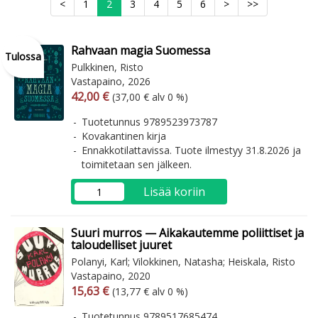
<
1
2
3
4
5
6
>
>>
Rahvaan magia Suomessa
Tulossa
Pulkkinen, Risto
Vastapaino, 2026
Arvonlisäverollinen hinta
Arvonlisäveroton hinta
42,00 €
(37,00 € alv 0 %)
Tuotetunnus 9789523973787
Kovakantinen kirja
Ennakkotilattavissa. Tuote ilmestyy 31.8.2026 ja
toimitetaan sen jälkeen.
Lisää koriin
Suuri murros — Aikakautemme poliittiset ja
taloudelliset juuret
Polanyi, Karl; Vilokkinen, Natasha; Heiskala, Risto
Vastapaino, 2020
Arvonlisäverollinen hinta
Arvonlisäveroton hinta
15,63 €
(13,77 € alv 0 %)
Tuotetunnus 9789517685474