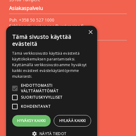
Asiakaspalvelu
Puh. +358 50 527 1000
Sähköposti:
vastapaino@vastapaino.fi
×
Lisätietoa
Tämä sivusto käyttää
evästeitä
Toimitusehdot
Tämä verkkosivusto käyttää evästeitä
Käyttöohjeet
käyttökokemuksen parantamiseksi.
Tietosuojaseloste
Käyttämällä verkkosivustoamme hyväksyt
kaikki evästeet evästekäytäntöjemme
Saavutettavuusseloste
mukaisesti.
Seuraa meitä:
EHDOTTOMASTI
VÄLTTÄMÄTTÖMÄT
SUORITUSKYVYLLISET
KOHDENTAVAT
HYVÄKSY KAIKKI
HYLKÄÄ KAIKKI
NÄYTÄ TIEDOT