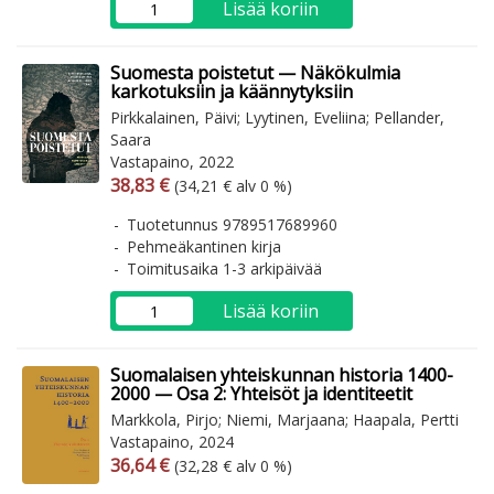
Lisää koriin
Suomesta poistetut — Näkökulmia
karkotuksiin ja käännytyksiin
Pirkkalainen, Päivi; Lyytinen, Eveliina; Pellander,
Saara
Vastapaino, 2022
Arvonlisäverollinen hinta
Arvonlisäveroton hinta
38,83 €
(34,21 € alv 0 %)
Tuotetunnus 9789517689960
Pehmeäkantinen kirja
Toimitusaika 1-3 arkipäivää
Lisää koriin
Suomalaisen yhteiskunnan historia 1400-
2000 — Osa 2: Yhteisöt ja identiteetit
Markkola, Pirjo; Niemi, Marjaana; Haapala, Pertti
Vastapaino, 2024
Arvonlisäverollinen hinta
Arvonlisäveroton hinta
36,64 €
(32,28 € alv 0 %)