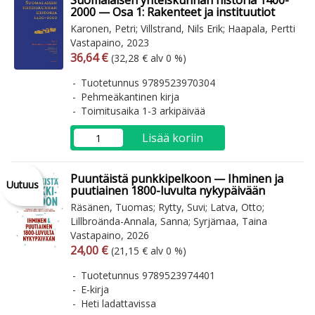
Suomalaisen yhteiskunnan historia 1400-
2000 — Osa 1: Rakenteet ja instituutiot
Karonen, Petri; Villstrand, Nils Erik; Haapala, Pertti
Vastapaino, 2023
Arvonlisäverollinen hinta
Arvonlisäveroton hinta
36,64 €
(32,28 € alv 0 %)
Tuotetunnus 9789523970304
Pehmeäkantinen kirja
Toimitusaika 1-3 arkipäivää
Lisää koriin
Puuntäistä punkkipelkoon — Ihminen ja
Uutuus
puutiainen 1800-luvulta nykypäivään
Räsänen, Tuomas; Rytty, Suvi; Latva, Otto;
Lillbroända-Annala, Sanna; Syrjämaa, Taina
Vastapaino, 2026
Arvonlisäverollinen hinta
Arvonlisäveroton hinta
24,00 €
(21,15 € alv 0 %)
Tuotetunnus 9789523974401
E-kirja
Heti ladattavissa