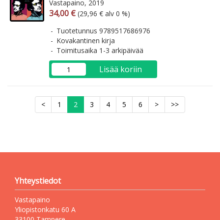
Vastapaino, 2019
Arvonlisäverollinen hinta
Arvonlisäveroton hinta
34,00 €
(29,96 € alv 0 %)
Tuotetunnus 9789517686976
Kovakantinen kirja
Toimitusaika 1-3 arkipäivää
Lisää koriin
<
1
2
3
4
5
6
>
>>
Yhteystiedot
Vastapaino
Yliopistonkatu 60 A
33100 Tampere