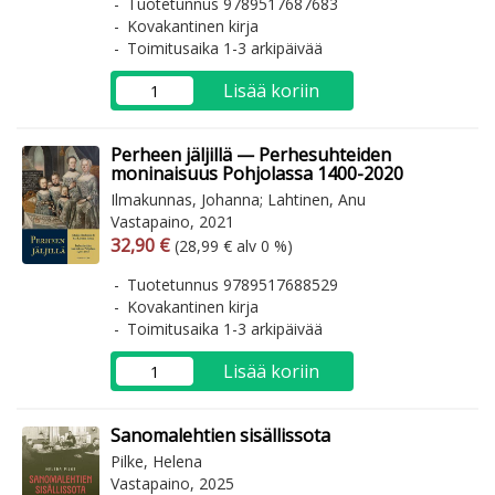
Tuotetunnus 9789517687683
Kovakantinen kirja
Toimitusaika 1-3 arkipäivää
Lisää koriin
Perheen jäljillä — Perhesuhteiden
moninaisuus Pohjolassa 1400-2020
Ilmakunnas, Johanna; Lahtinen, Anu
Vastapaino, 2021
Arvonlisäverollinen hinta
Arvonlisäveroton hinta
32,90 €
(28,99 € alv 0 %)
Tuotetunnus 9789517688529
Kovakantinen kirja
Toimitusaika 1-3 arkipäivää
Lisää koriin
Sanomalehtien sisällissota
Pilke, Helena
Vastapaino, 2025