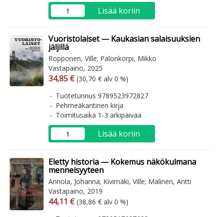
Lisää koriin
Vuoristolaiset — Kaukasian salaisuuksien
jäljillä
Ropponen, Ville; Palonkorpi, Mikko
Vastapaino, 2025
Arvonlisäverollinen hinta
Arvonlisäveroton hinta
34,85 €
(30,70 € alv 0 %)
Tuotetunnus 9789523972827
Pehmeäkantinen kirja
Toimitusaika 1-3 arkipäivää
Lisää koriin
Eletty historia — Kokemus näkökulmana
menneisyyteen
Annola, Johanna; Kivimäki, Ville; Malinen, Antti
Vastapaino, 2019
Arvonlisäverollinen hinta
Arvonlisäveroton hinta
44,11 €
(38,86 € alv 0 %)