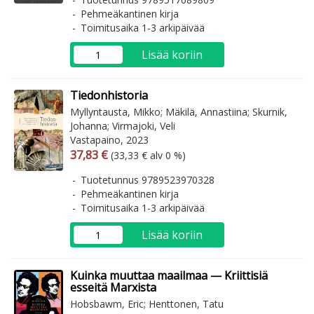
Pehmeäkantinen kirja
Toimitusaika 1-3 arkipäivää
Lisää koriin
Tiedonhistoria
Myllyntausta, Mikko; Mäkilä, Annastiina; Skurnik,
Johanna; Virmajoki, Veli
Vastapaino, 2023
Arvonlisäverollinen hinta
Arvonlisäveroton hinta
37,83 €
(33,33 € alv 0 %)
Tuotetunnus 9789523970328
Pehmeäkantinen kirja
Toimitusaika 1-3 arkipäivää
Lisää koriin
Kuinka muuttaa maailmaa — Kriittisiä
esseitä Marxista
Hobsbawm, Eric; Henttonen, Tatu