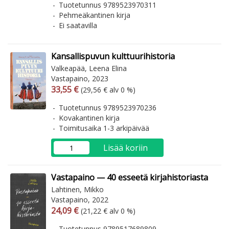
Tuotetunnus 9789523970311
Pehmeäkantinen kirja
Ei saatavilla
Kansallispuvun kulttuurihistoria
Valkeapää, Leena Elina
Vastapaino, 2023
Arvonlisäverollinen hinta
Arvonlisäveroton hinta
33,55 €
(29,56 € alv 0 %)
Tuotetunnus 9789523970236
Kovakantinen kirja
Toimitusaika 1-3 arkipäivää
Lisää koriin
Vastapaino — 40 esseetä kirjahistoriasta
Lahtinen, Mikko
Vastapaino, 2022
Arvonlisäverollinen hinta
Arvonlisäveroton hinta
24,09 €
(21,22 € alv 0 %)
Tuotetunnus 9789517689809