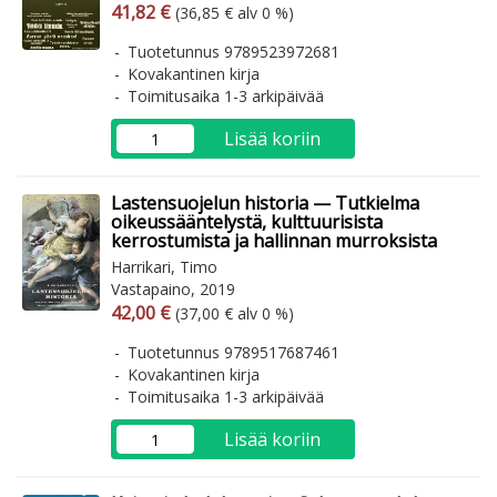
Arvonlisäverollinen hinta
Arvonlisäveroton hinta
41,82 €
(36,85 € alv 0 %)
Tuotetunnus 9789523972681
Kovakantinen kirja
Toimitusaika 1-3 arkipäivää
Lisää koriin
Lastensuojelun historia — Tutkielma
oikeussääntelystä, kulttuurisista
kerrostumista ja hallinnan murroksista
Harrikari, Timo
Vastapaino, 2019
Arvonlisäverollinen hinta
Arvonlisäveroton hinta
42,00 €
(37,00 € alv 0 %)
Tuotetunnus 9789517687461
Kovakantinen kirja
Toimitusaika 1-3 arkipäivää
Lisää koriin