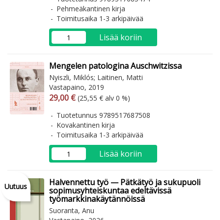
Pehmeäkantinen kirja
Toimitusaika 1-3 arkipäivää
Lisää koriin
Mengelen patologina Auschwitzissa
Nyiszli, Miklós; Laitinen, Matti
Vastapaino, 2019
Arvonlisäverollinen hinta
Arvonlisäveroton hinta
29,00 €
(25,55 € alv 0 %)
Tuotetunnus 9789517687508
Kovakantinen kirja
Toimitusaika 1-3 arkipäivää
Lisää koriin
Halvennettu työ — Pätkätyö ja sukupuoli
Uutuus
sopimusyhteiskuntaa edeltävissä
työmarkkinakäytännöissä
Suoranta, Anu