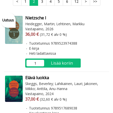
<
1
2
3
4
5
6
12
>
>>
Nietzsche I
Uutuus
Heidegger, Martin; Lehtinen, Markku
Vastapaino, 2026
Arvonlisäverollinen hinta
Arvonlisäveroton hinta
36,00 €
(31,72 € alv 0 %)
Tuotetunnus 9789523974388
E-kirja
Heti ladattavissa
Lisää koriin
Elävä luokka
Skeggs, Beverley; Lahikainen, Lauri; Jakonen,
Mikko; Anttila, Anu-Hanna
Vastapaino, 2024
Arvonlisäverollinen hinta
Arvonlisäveroton hinta
37,00 €
(32,60 € alv 0 %)
Tuotetunnus 9789517689038