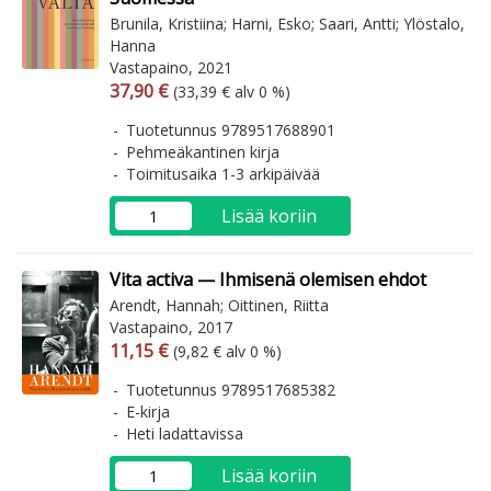
Brunila, Kristiina; Harni, Esko; Saari, Antti; Ylöstalo,
Hanna
Vastapaino, 2021
Arvonlisäverollinen hinta
Arvonlisäveroton hinta
37,90 €
(33,39 € alv 0 %)
Tuotetunnus 9789517688901
Pehmeäkantinen kirja
Toimitusaika 1-3 arkipäivää
Lisää koriin
Vita activa — Ihmisenä olemisen ehdot
Arendt, Hannah; Oittinen, Riitta
Vastapaino, 2017
Arvonlisäverollinen hinta
Arvonlisäveroton hinta
11,15 €
(9,82 € alv 0 %)
Tuotetunnus 9789517685382
E-kirja
Heti ladattavissa
Lisää koriin