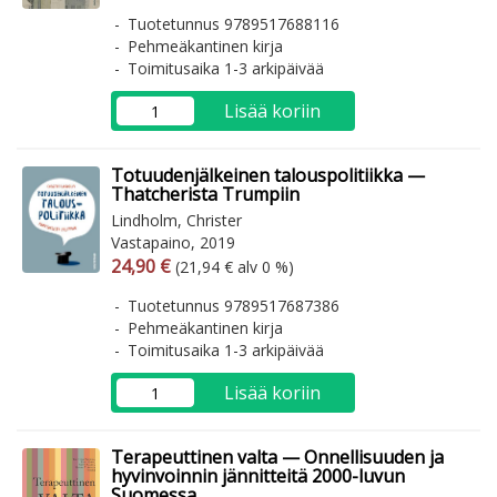
Tuotetunnus 9789517688116
Pehmeäkantinen kirja
Toimitusaika 1-3 arkipäivää
Lisää koriin
Totuudenjälkeinen talouspolitiikka —
Thatcherista Trumpiin
Lindholm, Christer
Vastapaino, 2019
Arvonlisäverollinen hinta
Arvonlisäveroton hinta
24,90 €
(21,94 € alv 0 %)
Tuotetunnus 9789517687386
Pehmeäkantinen kirja
Toimitusaika 1-3 arkipäivää
Lisää koriin
Terapeuttinen valta — Onnellisuuden ja
hyvinvoinnin jännitteitä 2000-luvun
Suomessa