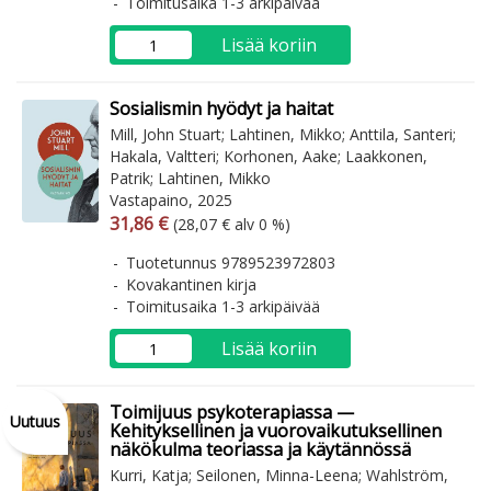
Toimitusaika 1-3 arkipäivää
Lisää koriin
Sosialismin hyödyt ja haitat
Mill, John Stuart; Lahtinen, Mikko; Anttila, Santeri;
Hakala, Valtteri; Korhonen, Aake; Laakkonen,
Patrik; Lahtinen, Mikko
Vastapaino, 2025
Arvonlisäverollinen hinta
Arvonlisäveroton hinta
31,86 €
(28,07 € alv 0 %)
Tuotetunnus 9789523972803
Kovakantinen kirja
Toimitusaika 1-3 arkipäivää
Lisää koriin
Toimijuus psykoterapiassa —
Uutuus
Kehityksellinen ja vuorovaikutuksellinen
näkökulma teoriassa ja käytännössä
Kurri, Katja; Seilonen, Minna-Leena; Wahlström,