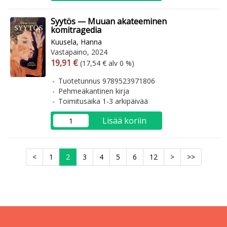
Syytös — Muuan akateeminen
komitragedia
Kuusela, Hanna
Vastapaino, 2024
Arvonlisäverollinen hinta
Arvonlisäveroton hinta
19,91 €
(17,54 € alv 0 %)
Tuotetunnus 9789523971806
Pehmeäkantinen kirja
Toimitusaika 1-3 arkipäivää
Lisää koriin
<
1
2
3
4
5
6
12
>
>>