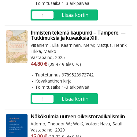
Toimitusaika 1-3 arkipäivää
Lisää koriin
Ihmisten tekemä kaupunki – Tampere. —
Tutkimuksia ja kuvauksia XIII.
Viitaniemi, Ella; Kaarninen, Mervi; Mattjus, Henrik;
Tikka, Marko
Vastapaino, 2025
Arvonlisäverollinen hinta
Arvonlisäveroton hinta
44,80 €
(39,47 € alv 0 %)
Tuotetunnus 9789523972742
Kovakantinen kirja
Toimitusaika 1-3 arkipäivää
Lisää koriin
Näkökulmia uuteen oikeistoradikalismiin
Adorno, Theodor W.; Weiß, Volker; Havu, Sauli
Vastapaino, 2020
Arvonlisäverollinen hinta
Arvonlisäveroton hinta
15,00 €
(13,22 € alv 0 %)