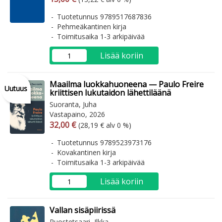
Tuotetunnus 9789517687836
Pehmeäkantinen kirja
Toimitusaika 1-3 arkipäivää
Lisää koriin
Maailma luokkahuoneena — Paulo Freire
Uutuus
kriittisen lukutaidon lähettiläänä
Suoranta, Juha
Vastapaino, 2026
Arvonlisäverollinen hinta
Arvonlisäveroton hinta
32,00 €
(28,19 € alv 0 %)
Tuotetunnus 9789523973176
Kovakantinen kirja
Toimitusaika 1-3 arkipäivää
Lisää koriin
Vallan sisäpiirissä
Ruostetsaari, Ilkka