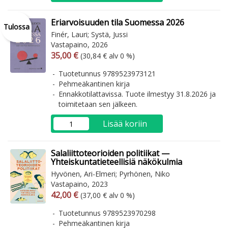
Eriarvoisuuden tila Suomessa 2026
Tulossa
Finér, Lauri; Systä, Jussi
Vastapaino, 2026
Arvonlisäverollinen hinta
Arvonlisäveroton hinta
35,00 €
(30,84 € alv 0 %)
Tuotetunnus 9789523973121
Pehmeäkantinen kirja
Ennakkotilattavissa. Tuote ilmestyy 31.8.2026 ja
toimitetaan sen jälkeen.
Lisää koriin
Salaliittoteorioiden politiikat —
Yhteiskuntatieteellisiä näkökulmia
Hyvönen, Ari-Elmeri; Pyrhönen, Niko
Vastapaino, 2023
Arvonlisäverollinen hinta
Arvonlisäveroton hinta
42,00 €
(37,00 € alv 0 %)
Tuotetunnus 9789523970298
Pehmeäkantinen kirja