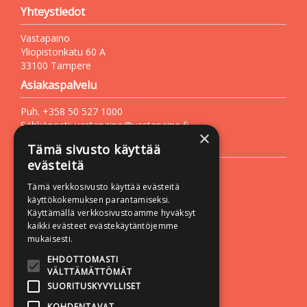
Yhteystiedot
Vastapaino
Yliopistonkatu 60 A
33100 Tampere
Asiakaspalvelu
Puh. +358 50 527 1000
Sähköposti:
vastapaino@vastapaino.fi
×
Lisätietoa
Tämä sivusto käyttää
evästeitä
Toimitusehdot
Tämä verkkosivusto käyttää evästeitä
Käyttöohjeet
käyttökokemuksen parantamiseksi.
Tietosuojaseloste
Käyttämällä verkkosivustoamme hyväksyt
kaikki evästeet evästekäytäntöjemme
Saavutettavuusseloste
mukaisesti.
Seuraa meitä:
EHDOTTOMASTI
VÄLTTÄMÄTTÖMÄT
SUORITUSKYVYLLISET
KOHDENTAVAT