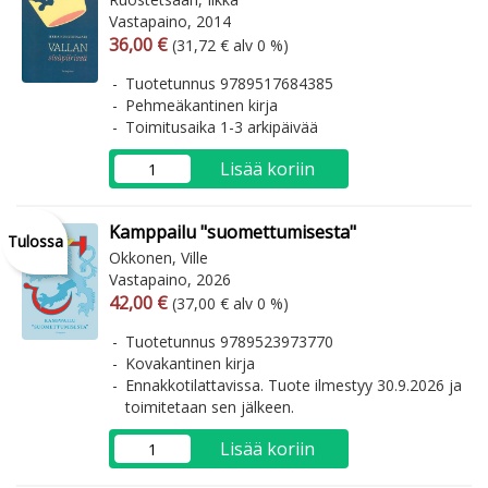
Vastapaino, 2014
Arvonlisäverollinen hinta
Arvonlisäveroton hinta
36,00 €
(31,72 € alv 0 %)
Tuotetunnus 9789517684385
Pehmeäkantinen kirja
Toimitusaika 1-3 arkipäivää
Lisää koriin
Kamppailu "suomettumisesta"
Tulossa
Okkonen, Ville
Vastapaino, 2026
Arvonlisäverollinen hinta
Arvonlisäveroton hinta
42,00 €
(37,00 € alv 0 %)
Tuotetunnus 9789523973770
Kovakantinen kirja
Ennakkotilattavissa. Tuote ilmestyy 30.9.2026 ja
toimitetaan sen jälkeen.
Lisää koriin