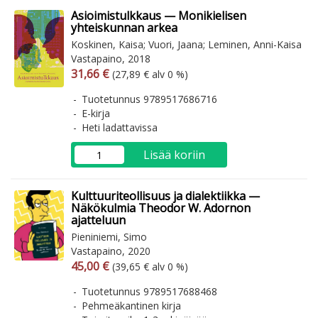
Asioimistulkkaus — Monikielisen
yhteiskunnan arkea
Koskinen, Kaisa; Vuori, Jaana; Leminen, Anni-Kaisa
Vastapaino, 2018
Arvonlisäverollinen hinta
Arvonlisäveroton hinta
31,66 €
(27,89 € alv 0 %)
Tuotetunnus 9789517686716
E-kirja
Heti ladattavissa
Lisää koriin
Kulttuuriteollisuus ja dialektiikka —
Näkökulmia Theodor W. Adornon
ajatteluun
Pieniniemi, Simo
Vastapaino, 2020
Arvonlisäverollinen hinta
Arvonlisäveroton hinta
45,00 €
(39,65 € alv 0 %)
Tuotetunnus 9789517688468
Pehmeäkantinen kirja