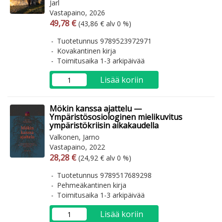
Jarl
Vastapaino, 2026
Arvonlisäverollinen hinta
Arvonlisäveroton hinta
49,78 €
(43,86 € alv 0 %)
Tuotetunnus 9789523972971
Kovakantinen kirja
Toimitusaika 1-3 arkipäivää
Lisää koriin
Mökin kanssa ajattelu —
Ympäristösosiologinen mielikuvitus
ympäristökriisin aikakaudella
Valkonen, Jarno
Vastapaino, 2022
Arvonlisäverollinen hinta
Arvonlisäveroton hinta
28,28 €
(24,92 € alv 0 %)
Tuotetunnus 9789517689298
Pehmeäkantinen kirja
Toimitusaika 1-3 arkipäivää
Lisää koriin