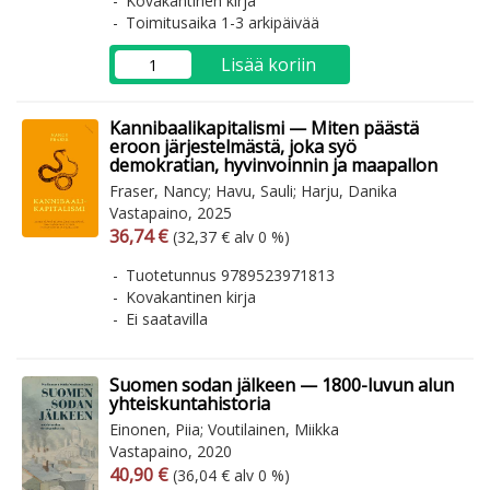
Kovakantinen kirja
Toimitusaika 1-3 arkipäivää
Lisää koriin
Kannibaalikapitalismi — Miten päästä
eroon järjestelmästä, joka syö
demokratian, hyvinvoinnin ja maapallon
Fraser, Nancy; Havu, Sauli; Harju, Danika
Vastapaino, 2025
Arvonlisäverollinen hinta
Arvonlisäveroton hinta
36,74 €
(32,37 € alv 0 %)
Tuotetunnus 9789523971813
Kovakantinen kirja
Ei saatavilla
Suomen sodan jälkeen — 1800-luvun alun
yhteiskuntahistoria
Einonen, Piia; Voutilainen, Miikka
Vastapaino, 2020
Arvonlisäverollinen hinta
Arvonlisäveroton hinta
40,90 €
(36,04 € alv 0 %)