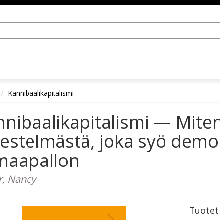
Kannibaalikapitalismi
nibaalikapitalismi — Mite
jestelmästä, joka syö demo
 maapallon
r, Nancy
Tuotet