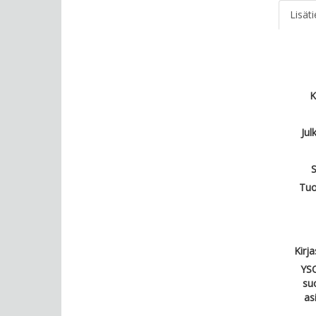
Lisät
K
Jul
S
Tuo
Kirj
YSO
su
as