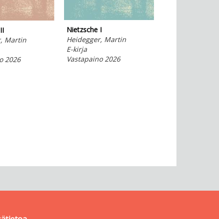
Pieni kaupunkika
Nietzsche I
II
Laine, Milja
Heidegger, Martin
, Martin
E-kirja
E-kirja
Vastapaino 202
Vastapaino 2026
o 2026
sätietoa