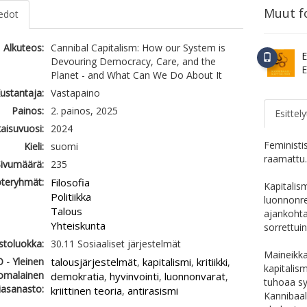
Muut fo
iedot
Alkuteos:
Cannibal Capitalism: How our System is
E
Devouring Democracy, Care, and the
Planet - and What Can We Do About It
ustantaja:
Vastapaino
Painos:
2. painos, 2025
Esittely
kaisuvuosi:
2024
Feministis
Kieli:
suomi
raamattu
ivumäärä:
235
teryhmät:
Filosofia
Kapitalis
Politiikka
luonnonre
Talous
ajankohta
Yhteiskunta
sorrettuin
astoluokka:
30.11 Sosiaaliset järjestelmät
Maineikka
 - Yleinen
talousjärjestelmät
kapitalismi
kritiikki
,
,
,
kapitalis
omalainen
demokratia
hyvinvointi
luonnonvarat
,
,
,
tuhoaa sy
iasanasto:
kriittinen teoria
antirasismi
,
Kannibaal