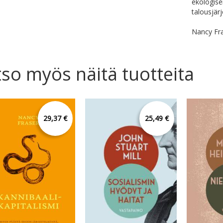
ekologisen
talousjär
Nancy Fra
so myös näitä tuotteita
29,37 €
25,49 €