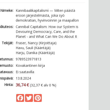
Nimeke:
Kannibaalikapitalismi — Miten päästä
eroon järjestelmästä, joka syö
demokratian, hyvinvoinnin ja maapallon
Alkuteos:
Cannibal Capitalism: How our System is
Devouring Democracy, Care, and the
Planet - and What Can We Do About It
Tekijät:
Fraser, Nancy (Kirjoittaja)
Havu, Sauli (Kääntäjä)
Harju, Danika (Kääntäjä)
etunnus:
9789523971813
emuoto:
Kovakantinen kirja
atavuus:
Ei saatavilla
mispäivä:
13.8.2024
Hinta:
36,74 €
(32,37 € alv 0 %)
Facebook
Twitter
Pinterest