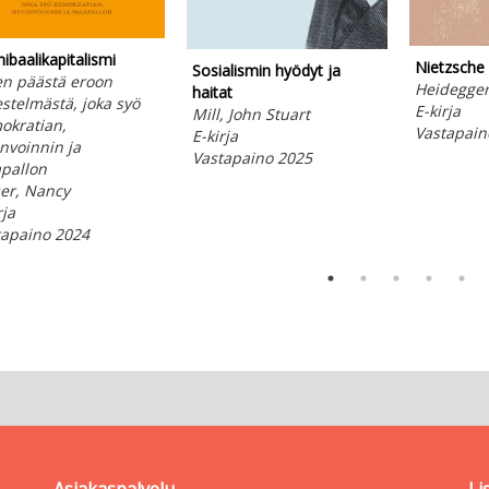
ibaalikapitalismi
Nietzsche 
Sosialismin hyödyt ja
en päästä eroon
Heidegger
haitat
estelmästä, joka syö
E-kirja
Mill, John Stuart
okratian,
Vastapain
E-kirja
nvoinnin ja
Vastapaino 2025
pallon
er, Nancy
rja
tapaino 2024
Asiakaspalvelu
Li