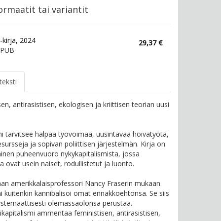
rmaatit tai variantit
-kirja, 2024
29,37 €
EPUB
teksti
en, antirasistisen, ekologisen ja kriittisen teorian uusi
.
mi tarvitsee halpaa työvoimaa, uusintavaa hoivatyötä,
sursseja ja sopivan poliittisen järjestelmän. Kirja on
inen puheenvuoro nykykapitalismista, jossa
a ovat usein naiset, rodullistetut ja luonto.
an amerikkalaisprofessori Nancy Fraserin mukaan
mi kuitenkin kannibalisoi omat ennakkoehtonsa. Se siis
stemaattisesti olemassaolonsa perustaa.
ikapitalismi ammentaa feministisen, antirasistisen,