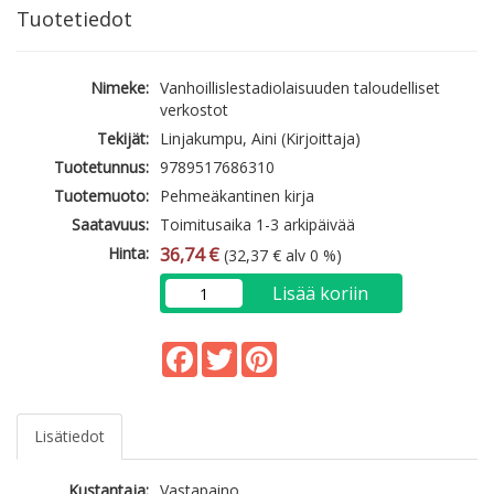
Tuotetiedot
Nimeke:
Vanhoillislestadiolaisuuden taloudelliset
verkostot
Tekijät:
Linjakumpu, Aini (Kirjoittaja)
Tuotetunnus:
9789517686310
Tuotemuoto:
Pehmeäkantinen kirja
Saatavuus:
Toimitusaika 1-3 arkipäivää
Hinta:
36,74 €
(32,37 € alv 0 %)
Lisää koriin
Facebook
Twitter
Pinterest
Lisätiedot
Kustantaja:
Vastapaino