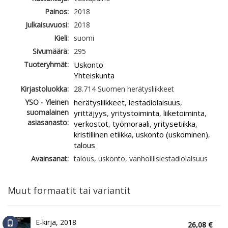
Painos:
2018
Julkaisuvuosi:
2018
Kieli:
suomi
Sivumäärä:
295
Tuoteryhmät:
Uskonto
Yhteiskunta
Kirjastoluokka:
28.714 Suomen herätysliikkeet
YSO - Yleinen
herätysliikkeet
lestadiolaisuus
,
,
suomalainen
yrittäjyys
yritystoiminta
liiketoiminta
,
,
,
asiasanasto:
verkostot
työmoraali
yritysetiikka
,
,
,
kristillinen etiikka
uskonto (uskominen)
,
,
talous
Avainsanat:
talous, uskonto, vanhoillislestadiolaisuus
Muut formaatit tai variantit
E-kirja, 2018
26,08 €