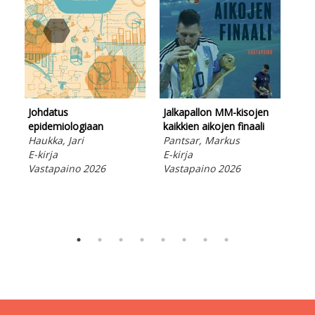
Johdatus
Jalkapallon MM-kisojen
epidemiologiaan
kaikkien aikojen finaali
Kuin
Haukka, Jari
Pantsar, Markus
Its
E-kirja
E-kirja
tur
Vastapaino 2026
Vastapaino 2026
alk
Suo
Kov
Vas