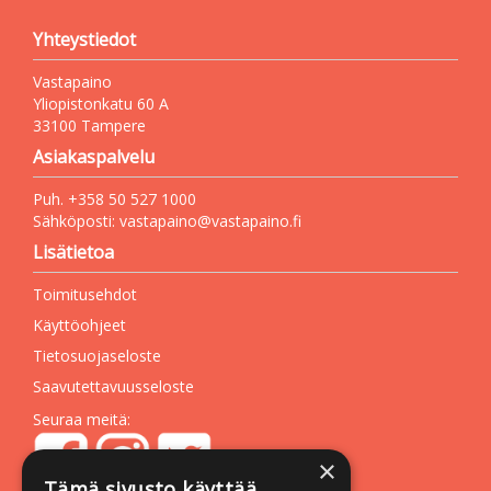
Yhteystiedot
Vastapaino
Yliopistonkatu 60 A
33100 Tampere
Asiakaspalvelu
Puh. +358 50 527 1000
Sähköposti:
vastapaino@vastapaino.fi
Lisätietoa
Toimitusehdot
Käyttöohjeet
Tietosuojaseloste
Saavutettavuusseloste
Seuraa meitä:
×
Tämä sivusto käyttää