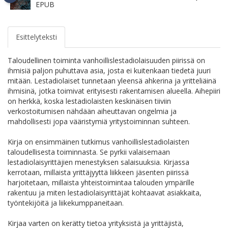
EPUB
Esittelyteksti
Taloudellinen toiminta vanhoillislestadiolaisuuden piirissä on
ihmisiä paljon puhuttava asia, josta ei kuitenkaan tiedetä juuri
mitään. Lestadiolaiset tunnetaan yleensä ahkerina ja yritteliäinä
ihmisinä, jotka toimivat erityisesti rakentamisen alueella. Aihepiiri
on herkkä, koska lestadiolaisten keskinäisen tiiviin
verkostoitumisen nähdään aiheuttavan ongelmia ja
mahdollisesti jopa vääristymiä yritystoiminnan suhteen.
Kirja on ensimmäinen tutkimus vanhoillislestadiolaisten
taloudellisesta toiminnasta. Se pyrkii valaisemaan
lestadiolaisyrittäjien menestyksen salaisuuksia. Kirjassa
kerrotaan, millaista yrittäjyyttä liikkeen jäsenten piirissä
harjoitetaan, millaista yhteistoimintaa talouden ympärille
rakentuu ja miten lestadiolaisyrittäjät kohtaavat asiakkaita,
työntekijöitä ja liikekumppaneitaan.
Kirjaa varten on kerätty tietoa yrityksistä ja yrittäjistä,