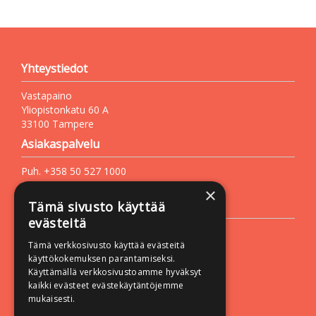
Yhteystiedot
Vastapaino
Yliopistonkatu 60 A
33100 Tampere
Asiakaspalvelu
Puh. +358 50 527 1000
Sähköposti:
vastapaino@vastapaino.fi
×
Lisätietoa
Tämä sivusto käyttää
evästeitä
Toimitusehdot
Tämä verkkosivusto käyttää evästeitä
Käyttöohjeet
käyttökokemuksen parantamiseksi.
Tietosuojaseloste
Käyttämällä verkkosivustoamme hyväksyt
kaikki evästeet evästekäytäntöjemme
Saavutettavuusseloste
mukaisesti.
Seuraa meitä: