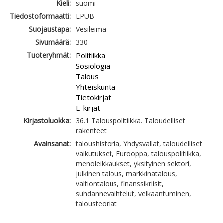
Kieli:
suomi
Tiedostoformaatti:
EPUB
Suojaustapa:
Vesileima
Sivumäärä:
330
Tuoteryhmät:
Politiikka
Sosiologia
Talous
Yhteiskunta
Tietokirjat
E-kirjat
Kirjastoluokka:
36.1 Talouspolitiikka. Taloudelliset
rakenteet
Avainsanat:
taloushistoria, Yhdysvallat, taloudelliset
vaikutukset, Eurooppa, talouspolitiikka,
menoleikkaukset, yksityinen sektori,
julkinen talous, markkinatalous,
valtiontalous, finanssikriisit,
suhdannevaihtelut, velkaantuminen,
talousteoriat