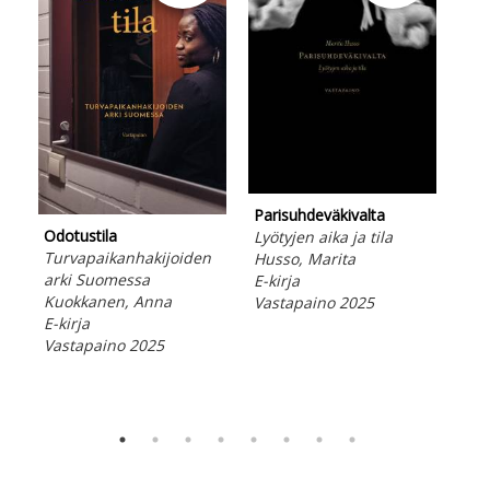
Parisuhdeväkivalta
Kon
Odotustila
Lyötyjen aika ja tila
Ess
Turvapaikanhakijoiden
Husso, Marita
afr
arki Suomessa
E-kirja
his
Kuokkanen, Anna
Vastapaino 2025
Eng
E-kirja
E-ki
Vastapaino 2025
Vas