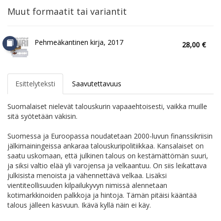
Muut formaatit tai variantit
Pehmeäkantinen kirja, 2017
28,00 €
Esittelyteksti
Saavutettavuus
Suomalaiset nielevät talouskurin vapaaehtoisesti, vaikka muille
sitä syötetään väkisin.
Suomessa ja Euroopassa noudatetaan 2000-luvun finanssikriisin
jälkimainingeissa ankaraa talouskuripolitiikkaa. Kansalaiset on
saatu uskomaan, että julkinen talous on kestämättömän suuri,
ja siksi valtio elää yli varojensa ja velkaantuu. On siis leikattava
julkisista menoista ja vähennettävä velkaa. Lisäksi
vientiteollisuuden kilpailukyvyn nimissä alennetaan
kotimarkkinoiden palkkoja ja hintoja. Tämän pitäisi kääntää
talous jälleen kasvuun. Ikävä kyllä näin ei käy.