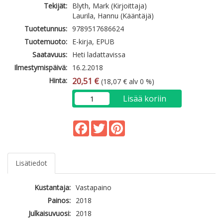
Tekijät:
Blyth, Mark (Kirjoittaja)
Laurila, Hannu (Kääntäjä)
Tuotetunnus:
9789517686624
Tuotemuoto:
E-kirja, EPUB
Saatavuus:
Heti ladattavissa
Ilmestymispäivä:
16.2.2018
Hinta:
20,51 €
(18,07 € alv 0 %)
Lisää koriin
Facebook
Twitter
Pinterest
Lisätiedot
Kustantaja:
Vastapaino
Painos:
2018
Julkaisuvuosi:
2018