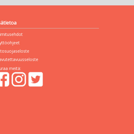
sätietoa
imitusehdot
yttöohjeet
etosuojaseloste
avutettavuusseloste
uraa meitä: