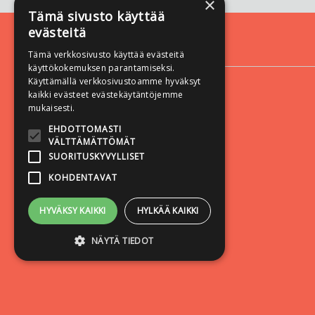
×
Tämä sivusto käyttää
evästeitä
Yhteystiedot
Tämä verkkosivusto käyttää evästeitä
käyttökokemuksen parantamiseksi.
Vastapaino
Käyttämällä verkkosivustoamme hyväksyt
Yliopistonkatu 60 A
kaikki evästeet evästekäytäntöjemme
mukaisesti.
33100 Tampere
EHDOTTOMASTI
VÄLTTÄMÄTTÖMÄT
SUORITUSKYVYLLISET
KOHDENTAVAT
HYVÄKSY KAIKKI
HYLKÄÄ KAIKKI
NÄYTÄ TIEDOT
Ehdottomasti välttämättömät
Suorituskyvylliset
Kohdentavat