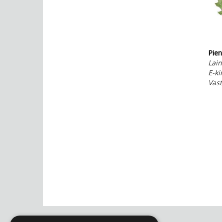
Pien
Lain
E-ki
Vas