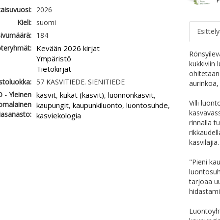
kaisuvuosi:
2026
Kieli:
suomi
Esittely
ivumäärä:
184
teryhmät:
Kevään 2026 kirjat
Rönsyilev
Ympäristö
kukkiviin 
Tietokirjat
ohitetaan
astoluokka:
57 KASVITIEDE. SIENITIEDE
aurinkoa,
 - Yleinen
kasvit
kukat (kasvit)
luonnonkasvit
,
,
,
Villi luo
omalainen
kaupungit
kaupunkiluonto
luontosuhde
,
,
,
kasvavass
iasanasto:
kasviekologia
rinnalla t
rikkaudel
kasvilajia.
"Pieni ka
luontosuh
tarjoaa u
hidastami
Luontoyht