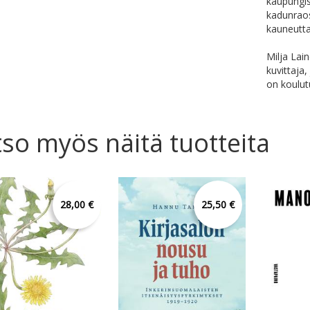
kaupungis
kadunraos
kauneutta
Milja Lain
kuvittaja
on koulutu
so myös näitä tuotteita
28,00 €
25,50 €