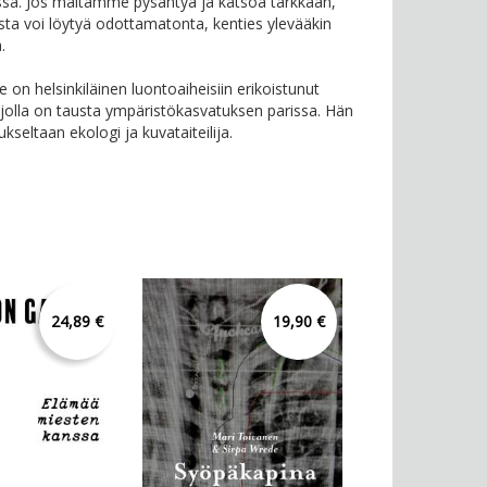
sa. Jos maltamme pysähtyä ja katsoa tarkkaan,
ta voi löytyä odottamatonta, kenties ylevääkin
.
e on helsinkiläinen luontoaiheisiin erikoistunut
, jolla on tausta ympäristökasvatuksen parissa. Hän
kseltaan ekologi ja kuvataiteilija.
24,89 €
19,90 €