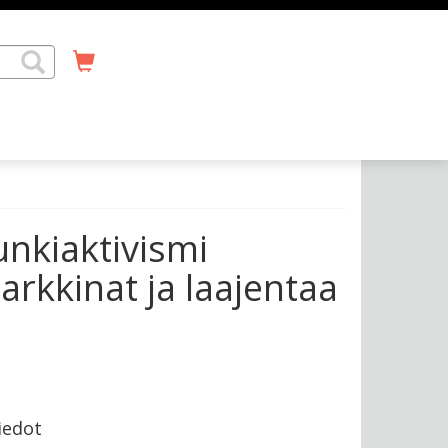
nkiaktivismi
rkkinat ja laajentaa
iedot