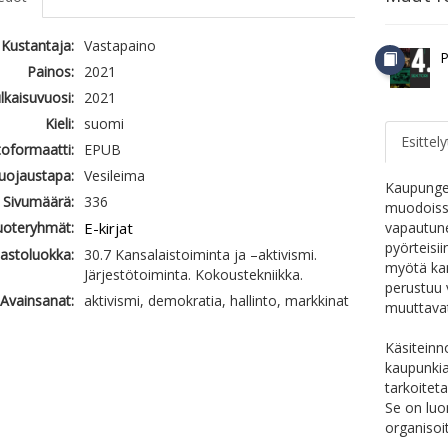
Kustantaja:
Vastapaino
P
Painos:
2021
ulkaisuvuosi:
2021
Kieli:
suomi
Esittely
oformaatti:
EPUB
uojaustapa:
Vesileima
Kaupungei
Sivumäärä:
336
muodoissa
uoteryhmät:
E-kirjat
vapautune
pyörteisii
jastoluokka:
30.7 Kansalaistoiminta ja –aktivismi.
myötä kan
Järjestötoiminta. Kokoustekniikka.
perustuu 
Avainsanat:
aktivismi, demokratia, hallinto, markkinat
muuttavat
Käsiteinn
kaupunkiak
tarkoitet
Se on luo
organisoi