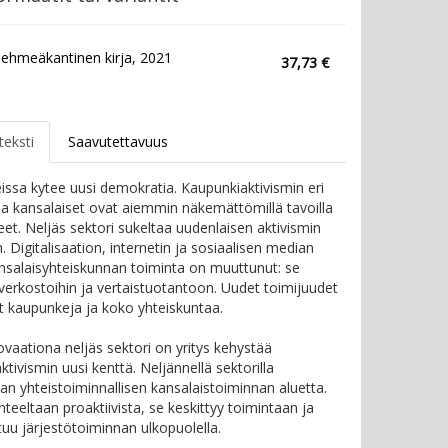
ehmeäkantinen kirja, 2021
37,73 €
teksti
Saavutettavuus
ssa kytee uusi demokratia. Kaupunkiaktivismin eri
 kansalaiset ovat aiemmin näkemättömillä tavoilla
et. Neljäs sektori sukeltaa uudenlaisen aktivismin
n. Digitalisaation, internetin ja sosiaalisen median
salaisyhteiskunnan toiminta on muuttunut: se
verkostoihin ja vertaistuotantoon. Uudet toimijuudet
 kaupunkeja ja koko yhteiskuntaa.
ovaationa neljäs sektori on yritys kehystää
tivismin uusi kenttä. Neljännellä sektorilla
aan yhteistoiminnallisen kansalaistoiminnan aluetta.
nteeltaan proaktiivista, se keskittyy toimintaan ja
tuu järjestötoiminnan ulkopuolella.