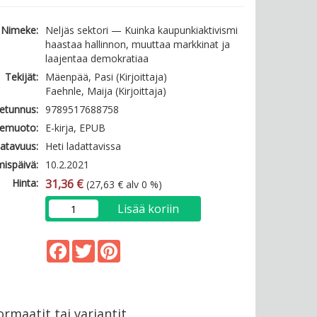
Nimeke:
Neljäs sektori — Kuinka kaupunkiaktivismi
haastaa hallinnon, muuttaa markkinat ja
laajentaa demokratiaa
Tekijät:
Mäenpää, Pasi (Kirjoittaja)
Faehnle, Maija (Kirjoittaja)
etunnus:
9789517688758
emuoto:
E-kirja, EPUB
atavuus:
Heti ladattavissa
mispäivä:
10.2.2021
Hinta:
31,36 €
(27,63 € alv 0 %)
Lisää koriin
Facebook
Twitter
Pinterest
rmaatit tai variantit