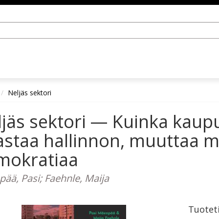
Neljäs sektori
jäs sektori — Kuinka kaupu
staa hallinnon, muuttaa ma
mokratiaa
ää, Pasi; Faehnle, Maija
Tuotet