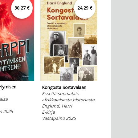
30,27 €
24,29 €
ytymisen
Kongosta Sortavalaan
Vaikuttavuuden
Esseitä suomalais-
kasvot
aisa
afrikkalaisesta historiasta
Pekkola, Samuli;
Englund, Harri
Leponiemi, Ulrii
o 2025
E-kirja
Heikkilä, Matias
Vastapaino 2025
E-kirja
Vastapaino 202