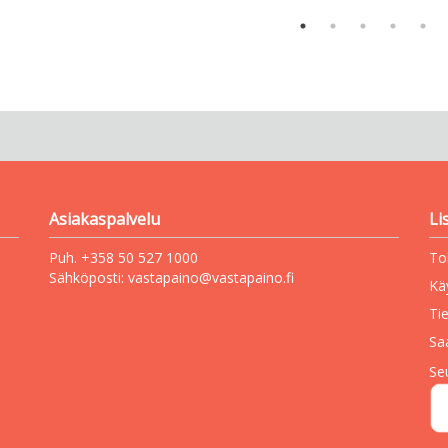
Asiakaspalvelu
Li
Puh. +358 50 527 1000
To
Sähköposti:
vastapaino@vastapaino.fi
Kä
Ti
Sa
Se