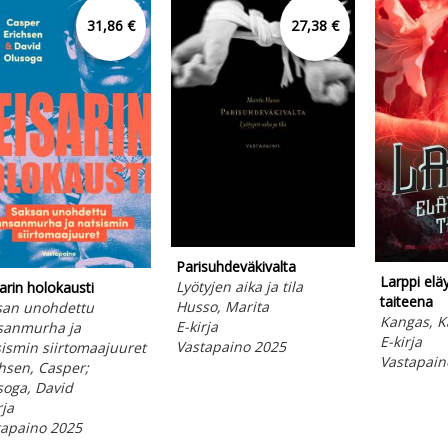
31,86 €
27,38 €
Parisuhdeväkivalta
Larppi elä
Lyötyjen aika ja tila
arin holokausti
taiteena
Husso, Marita
san unohdettu
Kangas, K
E-kirja
sanmurha ja
E-kirja
Vastapaino 2025
ismin siirtomaajuuret
Vastapain
hsen, Casper;
soga, David
rja
tapaino 2025