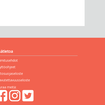
sätietoa
imitusehdot
yttöohjeet
etosuojaseloste
avutettavuusseloste
uraa meitä: