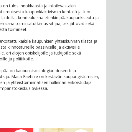
a on tulos innokkaasta ja intoilevastakin
utkimuksesta kaupunkiaktivismin kentällä ja tuon
i laidoilla, kohdealueina etenkin pääkaupunkiseutu ja
ten sana toimintatutkimus vihjaa, tekijät ovat sekä
että toimineet.
arkoitettu kaikille kaupunkien yhteiskunnan tilasta ja
a kiinnostuneille passiivisille ja aktiivisille
le, eri alojen opiskelijoille ja tutkijoille sekä
oille ja poliitikoille.
pää on kaupunkisosiologian dosentti ja
tutkija. Maija Faehnle on kestävän kaupungistumisen,
en ja yhteistoiminnallisen hallinnan erikoistutkija
mpäristökeskus Sykessä.