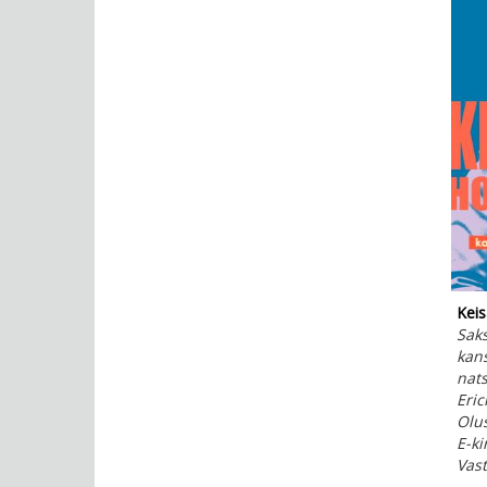
Keis
Sak
kan
nats
Eric
Olu
E-ki
Vas