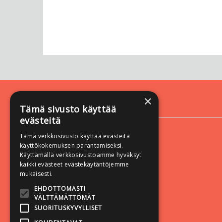
×
Yhteystiedot
Tämä sivusto käyttää
evästeitä
Vastapaino
Tämä verkkosivusto käyttää evästeitä
Yliopistonkatu 60 A
käyttökokemuksen parantamiseksi.
33100 Tampere
Käyttämällä verkkosivustoamme hyväksyt
kaikki evästeet evästekäytäntöjemme
mukaisesti.
EHDOTTOMASTI
VÄLTTÄMÄTTÖMÄT
SUORITUSKYVYLLISET