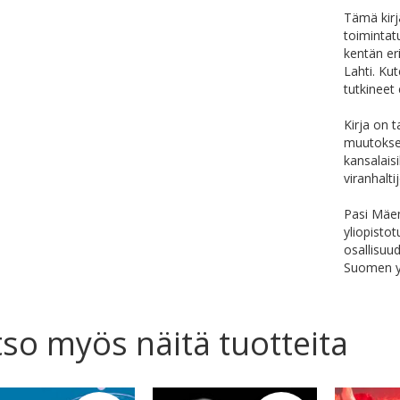
Tämä kirj
toimintat
kentän er
Lahti. Ku
tutkineet 
Kirja on t
muutoksest
kansalaisil
viranhaltij
Pasi Mäen
yliopisto
osallisuud
Suomen y
so myös näitä tuotteita