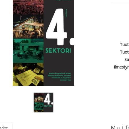
Tuot
Tuot
Sa
Ilmesty
Muut fo
iedot