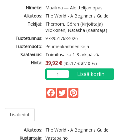
Nimeke:
Maailma — Aloittelijan opas
Alkuteos:
The World - A Beginner's Guide
Tekijät:
Therborn, Göran (Kirjoittaja)
Vilokkinen, Natasha (Kääntäjä)
Tuotetunnus:
9789517684026
Tuotemuoto:
Pehmeäkantinen kirja
Saatavuus:
Toimitusaika 1-3 arkipäivää
Hinta:
39,92 €
(35,17 € alv 0 %)
Lisää koriin
Facebook
Twitter
Pinterest
Lisätiedot
Alkuteos:
The World - A Beginner's Guide
Kustantaja:
Vastapaino