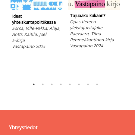
Tajuaako kukaan?
Ideat
Lam
Opas tieteen
yhteiskuntapolitiikassa
199
yleistajuistajalle
Sorsa, Ville-Pekka; Alaja,
kok
Raevaara, Tiina
Antti; Kaitila, Joel
Ylia
Pehmeäkantinen kirja
E-kirja
E-ki
Vastapaino 2024
Vastapaino 2025
Vas
Yhteystiedot