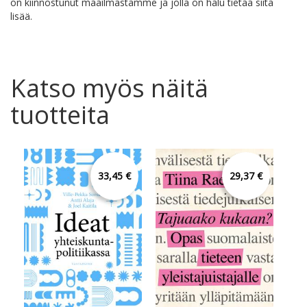
on kiinnostunut maailmastamme ja jolla on halu tietää siitä
lisää.
Katso myös näitä
tuotteita
33,45 €
29,37 €