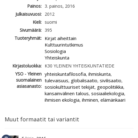
Painos:
3. painos, 2016
Julkaisuvuosi:
2012
Kieli:
suomi
Sivumäärä:
395
Tuoteryhmät:
Kirjat aiheittain
Kulttuurintutkimus
Sosiologia
Yhteiskunta
Kirjastoluokka:
K30 YLEINEN YHTEISKUNTATIEDE
YSO - Yleinen
yhteiskuntafilosofia
ihmiskunta
,
,
suomalainen
tulevaisuus
globalisaatio
sivilisaatio
,
,
,
asiasanasto:
sosiokulttuuriset tekijät
geopolitiikka
,
,
kansainvälinen talous
sosiaaliekologia
,
,
ihmisen ekologia
ihminen
elämänkaari
,
,
Muut formaatit tai variantit