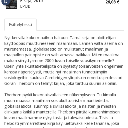
E-kirja, 2015
26,08 €
EPUB
Esittelyteksti
Nyt kerralla koko maailma haltuun! Tämä kirja on aloittelijan
käyttöopas muuttuneeseen maailmaan. Lännen valta-asema on
murenemassa, globalisaatio on mullistanut maailman ja
maapallon painopiste on vaihtamassa paikkaa. Miten maailma
makaa siirryttyämme 2000-luvun toiselle vuosikymmenelle?
Usein yhteiskuntatieteilijöitä on syytetty toisarvoisten ongelmien
kanssa näpertelystä, mutta nyt maailman tunnetuimpiin
sosiologeihin kuuluva Cambridgen yliopiston emeritusprofessori
Göran Therborn on tehnyt kirjan, joka tarttuu suuriin asioihin.
Therborn pyrkii kokonaisvaltaiseen näkemykseen. Tutkimalla
muun muassa maailman sosiokulttuurista maantiedettä,
globalisaatiota, suurimpia sivilisaatioita ja naisten ja miesten
elinkaaria kaikilla mantereilla Therborn piirtää kunnianhimoisen
kuvan maailmamme nykytilasta ja tulevaisuudesta. Tiivis ja
helposti ymmärrettävä kirja käy luettavaksi kelle tahansa, joka