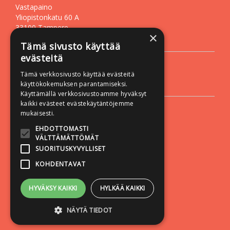
Vastapaino
Yliopistonkatu 60 A
33100 Tampere
×
Asiakaspalvelu
Tämä sivusto käyttää
evästeitä
Puh. +358 50 527 1000
Sähköposti:
vastapaino@vastapaino.fi
Tämä verkkosivusto käyttää evästeitä
käyttökokemuksen parantamiseksi.
Lisätietoa
Käyttämällä verkkosivustoamme hyväksyt
kaikki evästeet evästekäytäntöjemme
Toimitusehdot
mukaisesti.
Käyttöohjeet
EHDOTTOMASTI
Tietosuojaseloste
VÄLTTÄMÄTTÖMÄT
SUORITUSKYVYLLISET
Saavutettavuusseloste
KOHDENTAVAT
Seuraa meitä:
HYVÄKSY KAIKKI
HYLKÄÄ KAIKKI
NÄYTÄ TIEDOT