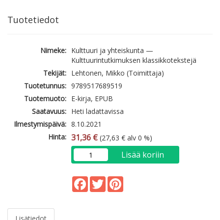
Tuotetiedot
Nimeke:
Kulttuuri ja yhteiskunta —
Kulttuurintutkimuksen klassikkotekstejä
Tekijät:
Lehtonen, Mikko (Toimittaja)
Tuotetunnus:
9789517689519
Tuotemuoto:
E-kirja, EPUB
Saatavuus:
Heti ladattavissa
Ilmestymispäivä:
8.10.2021
Hinta:
31,36 €
(27,63 € alv 0 %)
Lisää koriin
Facebook
Twitter
Pinterest
Lisätiedot