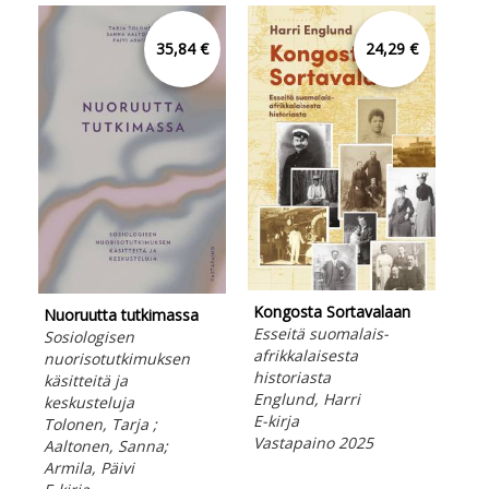
35,84 €
24,29 €
Lar
Kongosta Sortavalaan
Nuoruutta tutkimassa
tai
Esseitä suomalais-
Sosiologisen
Kan
afrikkalaisesta
nuorisotutkimuksen
E-ki
historiasta
käsitteitä ja
Vas
Englund, Harri
keskusteluja
E-kirja
Tolonen, Tarja ;
Vastapaino 2025
Aaltonen, Sanna;
Armila, Päivi