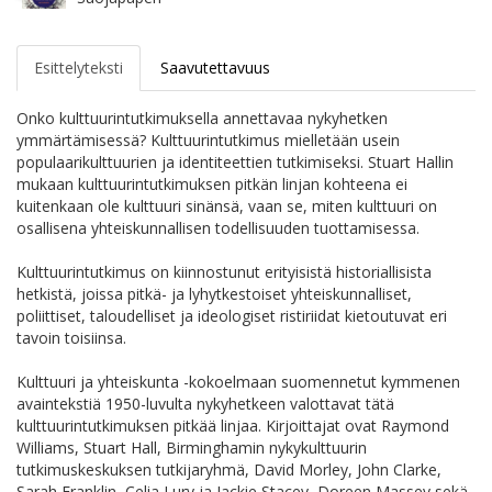
Esittelyteksti
Saavutettavuus
Onko kulttuurintutkimuksella annettavaa nykyhetken
ymmärtämisessä? Kulttuurintutkimus mielletään usein
populaarikulttuurien ja identiteettien tutkimiseksi. Stuart Hallin
mukaan kulttuurintutkimuksen pitkän linjan kohteena ei
kuitenkaan ole kulttuuri sinänsä, vaan se, miten kulttuuri on
osallisena yhteiskunnallisen todellisuuden tuottamisessa.
Kulttuurintutkimus on kiinnostunut erityisistä historiallisista
hetkistä, joissa pitkä- ja lyhytkestoiset yhteiskunnalliset,
poliittiset, taloudelliset ja ideologiset ristiriidat kietoutuvat eri
tavoin toisiinsa.
Kulttuuri ja yhteiskunta -kokoelmaan suomennetut kymmenen
avaintekstiä 1950-luvulta nykyhetkeen valottavat tätä
kulttuurintutkimuksen pitkää linjaa. Kirjoittajat ovat Raymond
Williams, Stuart Hall, Birminghamin nykykulttuurin
tutkimuskeskuksen tutkijaryhmä, David Morley, John Clarke,
Sarah Franklin, Celia Lury ja Jackie Stacey, Doreen Massey sekä