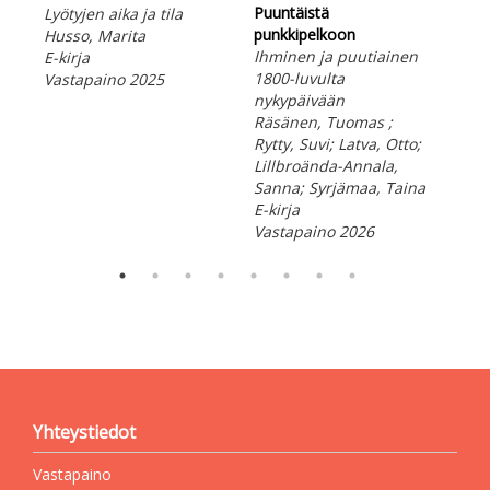
Puuntäistä
Nuo
Lyötyjen aika ja tila
punkkipelkoon
Sos
Husso, Marita
Ihminen ja puutiainen
nuo
E-kirja
1800-luvulta
käsi
Vastapaino 2025
nykypäivään
kes
Räsänen, Tuomas ;
Tol
Rytty, Suvi; Latva, Otto;
Aal
Lillbroända-Annala,
Arm
Sanna; Syrjämaa, Taina
E-ki
E-kirja
Vas
Vastapaino 2026
Yhteystiedot
Vastapaino