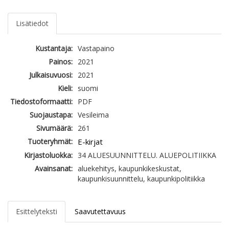
Lisätiedot
Kustantaja:
Vastapaino
Painos:
2021
Julkaisuvuosi:
2021
Kieli:
suomi
Tiedostoformaatti:
PDF
Suojaustapa:
Vesileima
Sivumäärä:
261
Tuoteryhmät:
E-kirjat
Kirjastoluokka:
34 ALUESUUNNITTELU. ALUEPOLITIIKKA
Avainsanat:
aluekehitys, kaupunkikeskustat,
kaupunkisuunnittelu, kaupunkipolitiikka
Esittelyteksti
Saavutettavuus