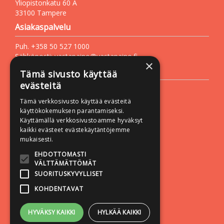
Yliopistonkatu 60 A
33100 Tampere
Asiakaspalvelu
Puh. +358 50 527 1000
Sähköposti:
vastapaino@vastapaino.fi
×
Lisätietoa
Tämä sivusto käyttää
evästeitä
Toimitusehdot
Tämä verkkosivusto käyttää evästeitä
Käyttöohjeet
käyttökokemuksen parantamiseksi.
Tietosuojaseloste
Käyttämällä verkkosivustoamme hyväksyt
kaikki evästeet evästekäytäntöjemme
Saavutettavuusseloste
mukaisesti.
Seuraa meitä:
EHDOTTOMASTI
VÄLTTÄMÄTTÖMÄT
SUORITUSKYVYLLISET
KOHDENTAVAT
HYVÄKSY KAIKKI
HYLKÄÄ KAIKKI