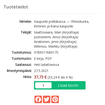
Tuotetiedot
Nimeke:
Kaupunki politiikassa — Yhteiskunta,
ihminen ja ihana kaupunki
Tekijät:
Vaattovaara, Mari (Kirjoittaja)
Joutsiniemi, Anssi (Kirjoittaja)
Airaksinen, Jenni (Kirjoittaja)
Wilenius, Markku (Kirjoittaja)
Tuotetunnus:
9789517689175
Tuotemuoto:
E-kirja, PDF
Saatavuus:
Heti ladattavissa
Ilmestymispäivä:
27.5.2021
Hinta:
37,73 €
(33,24 € alv 0 %)
Lisää koriin
Facebook
Twitter
Pinterest