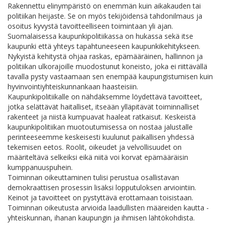
Rakennettu elinympäristö on enemmän kuin aikakauden tai
politiikan heijaste. Se on myös tekijöidensä tahdonilmaus ja
osoitus kyvystä tavoitteelliseen toimintaan yli ajan.
Suomalaisessa kaupunkipolitiikassa on hukassa sekä itse
kaupunki että yhteys tapahtuneeseen kaupunkikehitykseen.
Nykyistä kehitystä ohjaa raskas, epämääräinen, hallinnon ja
politiikan ulkorajoille muodostunut koneisto, joka ei riittävällä
tavalla pysty vastaamaan sen enempää kaupungistumisen kuin
hyvinvointiyhteiskunnankaan haasteisiin.
Kaupunkipolitiikalle on nähdäksemme löydettävä tavoitteet,
jotka selättävät haitalliset, itseään ylläpitävät toiminnalliset
rakenteet ja niistä kumpuavat haaleat ratkaisut. Keskeistä
kaupunkipolitiikan muotoutumisessa on nostaa jalustalle
perinteeseemme keskeisesti kuulunut paikallisen yhdessä
tekemisen eetos. Roolit, oikeudet ja velvollisuudet on
määriteltävä selkeiksi eikä niitä voi korvat epämääräisin
kumppanuuspuhein.
Toiminnan oikeuttaminen tulisi perustua osallistavan
demokraattisen prosessin lisäksi lopputuloksen arviointiin.
Keinot ja tavoitteet on pystyttävä erottamaan toisistaan.
Toiminnan oikeutusta arvioida laadullisten määreiden kautta -
yhteiskunnan, ihanan kaupungin ja ihmisen lähtökohdista.