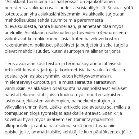
"Asiakkaat toimijoina sosiaalityössä" on ajankohtainen
perusteos asiakkaan osallisuudesta sosiaalityössä. Sosiaalityötä
toteutetaan yhä asiakaslähtöisemmin. Asiakkaalle tarjotaan
mahdollisuuksia tehdä suunnitelmia paremmasta
tulevaisuudesta, häntä kuunnellaan, ja annetaan tilaa myös
unelmille. Asiakkaan osallisuuden ja toiveiden toteutumiseen
vaikuttavat kuitenkin monet asiat kuten palveluverkoston
rakentuminen, poliittiset päätökset ja budjetointi sekä tarjolla
olevat mahdollisuudet, kuten asuntojen rajallinen tarjonta.
Teos avaa alan käsitteistöä ja teoriaa käytännönläheisesti.
Artikkelit luovat rajattuja ja konkreettisia katsauksia erilaisiin
sosiaalityön asiakasryhmiin, kuten kehitysvammaisiin,
mielenterveyskuntoutujiin ja muistisairautta sairastaviin
vanhuksiin. Asiakkaiden osallisuutta havainnollistavat erilaiset
haastatteluaineistot, joissa kuuluu myös nuorten aikuisten,
lastensuojelulasten vanhempien, päihdekuntoutujien ja
väkivallan uhrien ääni. Lisäksi artikkeleissa avautuu se, millaisia
toimijuuden tiloja työntekijät asiakkaille antavat. Siten kirja
soveltuu hyvin myös akateemisen toimintaympäristön
ulkopuolelle, ja antaa näkökulmia sekä pohdittavaa niin
opiskelijoille, ammattilaisille, kehittäjille kuin päätöksentekijöille.