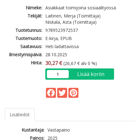
Nimeke:
Asiakkaat toimijoina sosiaalityössä
Tekijät:
Laitinen, Merja (Toimittaja)
Niskala, Asta (Toimittaja)
Tuotetunnus:
9789523972537
Tuotemuoto:
E-kirja, EPUB
Saatavuus:
Heti ladattavissa
Ilmestymispäivä:
28.10.2025
Hinta:
30,27 €
(26,67 € alv 0 %)
Lisää koriin
Facebook
Twitter
Pinterest
Lisätiedot
Kustantaja:
Vastapaino
Painos:
2025