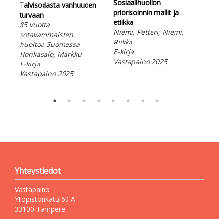
Sosiaalihuollon
Vet
Talvisodasta vanhuuden
priorisoinnin mallit ja
tul
turvaan
etiikka
Sot
85 vuotta
Niemi, Petteri; Niemi,
his
sotavammaisten
Riikka
Kle
huoltoa Suomessa
E-kirja
E-ki
Honkasalo, Markku
Vastapaino 2025
Vas
E-kirja
Vastapaino 2025
Yhteystiedot
Vastapaino
Yliopistonkatu 60 A
33100 Tampere