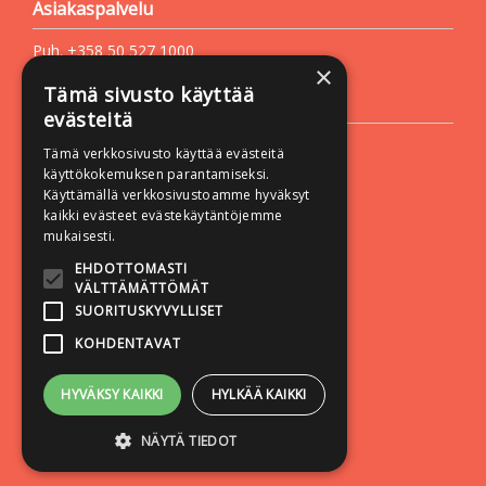
Asiakaspalvelu
Puh. +358 50 527 1000
×
Sähköposti:
vastapaino@vastapaino.fi
Tämä sivusto käyttää
Lisätietoa
evästeitä
Toimitusehdot
Tämä verkkosivusto käyttää evästeitä
Käyttöohjeet
käyttökokemuksen parantamiseksi.
Käyttämällä verkkosivustoamme hyväksyt
Tietosuojaseloste
kaikki evästeet evästekäytäntöjemme
Saavutettavuusseloste
mukaisesti.
Seuraa meitä:
EHDOTTOMASTI
VÄLTTÄMÄTTÖMÄT
SUORITUSKYVYLLISET
KOHDENTAVAT
HYVÄKSY KAIKKI
HYLKÄÄ KAIKKI
NÄYTÄ TIEDOT