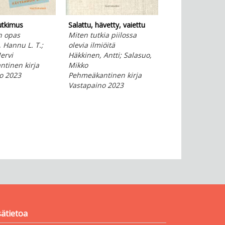
utkimus
Salattu, hävetty, vaiettu
Johdatus epidem
n opas
Miten tutkia piilossa
Haukka, Jari
 Hannu L. T.;
olevia ilmiöitä
E-kirja
ervi
Häkkinen, Antti; Salasuo,
Vastapaino 202
tinen kirja
Mikko
o 2023
Pehmeäkantinen kirja
Vastapaino 2023
sätietoa