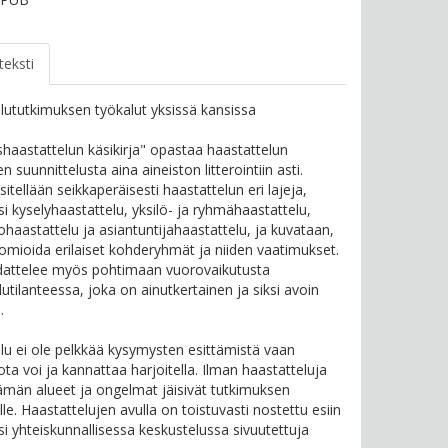
teksti
lututkimuksen työkalut yksissä kansissa
haastattelun käsikirja" opastaa haastattelun
 suunnittelusta aina aineiston litterointiin asti.
sitellään seikkaperäisesti haastattelun eri lajeja,
si kyselyhaastattelu, yksilö- ja ryhmähaastattelu,
tohaastattelu ja asiantuntijahaastattelu, ja kuvataan,
omioida erilaiset kohderyhmät ja niiden vaatimukset.
dattelee myös pohtimaan vuorovaikutusta
utilanteessa, joka on ainutkertainen ja siksi avoin
.
lu ei ole pelkkää kysymysten esittämistä vaan
 jota voi ja kannattaa harjoitella. Ilman haastatteluja
män alueet ja ongelmat jäisivät tutkimuksen
le. Haastattelujen avulla on toistuvasti nostettu esiin
si yhteiskunnallisessa keskustelussa sivuutettuja