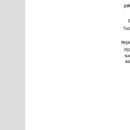
Jul
S
Tuo
Kirj
YSO
su
as