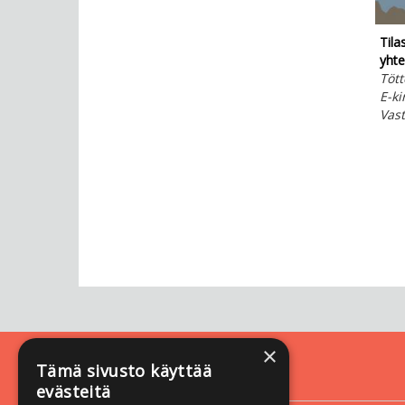
Tila
yhtei
Tött
E-ki
Vas
×
Tämä sivusto käyttää
Yhteystiedot
evästeitä