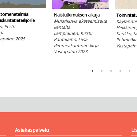
stomenetelmiä
Naistutkimuksen alkuja
Toimintat
skuntatieteilijöille
Muistikuvia akateemiselta
Käytännö
ö, Pertti
kentältä
Heikkinen,
rja
Lempiäinen, Kirsti;
Kaukko, M
tapaino 2025
Rantalaiho, Liisa
Pehmeäkan
Pehmeäkantinen kirja
Vastapain
Vastapaino 2023
Asiakaspalvelu
Li