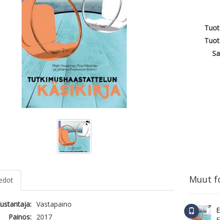
Tuot
Tuot
Sa
Muut fo
iedot
ustantaja:
Vastapaino
E
Painos:
2017