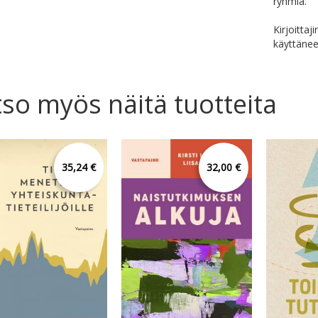
ryhmiä.
Kirjoittaj
käyttänee
so myös näitä tuotteita
35,24 €
32,00 €