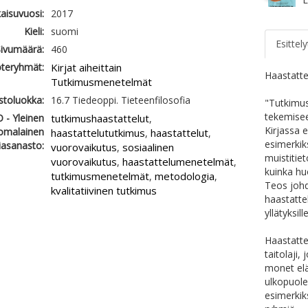
kaisuvuosi:
2017
Kieli:
suomi
Esittely
ivumäärä:
460
teryhmät:
Kirjat aiheittain
Haastatte
Tutkimusmenetelmät
astoluokka:
16.7 Tiedeoppi. Tieteenfilosofia
"Tutkimus
tekemiseen
 - Yleinen
tutkimushaastattelut
,
Kirjassa e
omalainen
haastattelututkimus
haastattelut
,
,
esimerkik
iasanasto:
vuorovaikutus
sosiaalinen
,
muistitie
vuorovaikutus
haastattelumenetelmät
,
,
kuinka hu
tutkimusmenetelmät
metodologia
,
,
Teos joh
kvalitatiivinen tutkimus
haastattel
yllätyksille
Haastatte
taitolaji,
monet elä
ulkopuolel
esimerkik