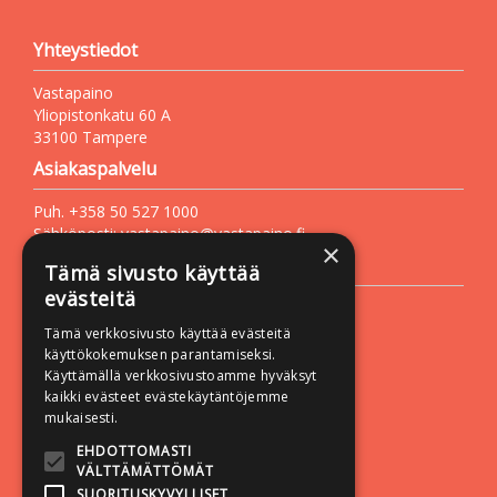
Yhteystiedot
Vastapaino
Yliopistonkatu 60 A
33100 Tampere
Asiakaspalvelu
Puh. +358 50 527 1000
Sähköposti:
vastapaino@vastapaino.fi
×
Lisätietoa
Tämä sivusto käyttää
evästeitä
Toimitusehdot
Tämä verkkosivusto käyttää evästeitä
Käyttöohjeet
käyttökokemuksen parantamiseksi.
Tietosuojaseloste
Käyttämällä verkkosivustoamme hyväksyt
kaikki evästeet evästekäytäntöjemme
Saavutettavuusseloste
mukaisesti.
Seuraa meitä:
EHDOTTOMASTI
VÄLTTÄMÄTTÖMÄT
SUORITUSKYVYLLISET