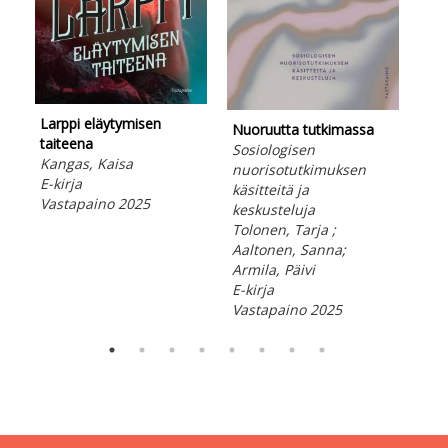
Larppi eläytymisen
Nuoruutta tutkimassa
Hyv
taiteena
Sosiologisen
ped
Kangas, Kaisa
nuorisotutkimuksen
kor
E-kirja
käsitteitä ja
Par
Vastapaino 2025
keskusteluja
Pos
Tolonen, Tarja ;
E-ki
Aaltonen, Sanna;
Vas
Armila, Päivi
E-kirja
Vastapaino 2025