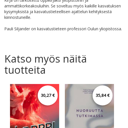
Kirja on tarkoitettu oppikirjaksi yliopistoihin ja
ammattikorkeakouluihin. Se soveltuu myös kaikille kasvatuksen
kysymyksistä ja kasvatustieteellisen ajattelun kehityksestä
kiinnostuneille.
Pauli Siljander on kasvatustieteen professori Oulun yliopistossa.
Katso myös näitä
tuotteita
30,27 €
35,84 €