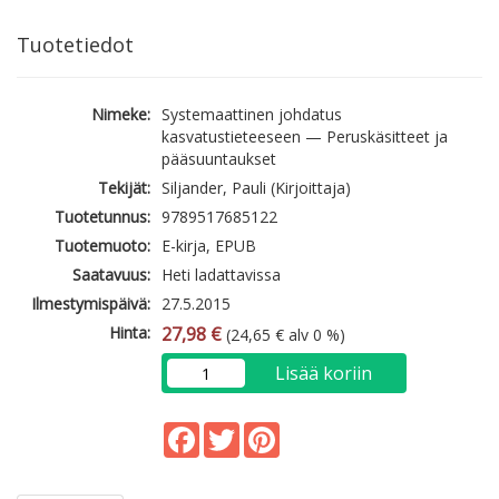
Tuotetiedot
Nimeke:
Systemaattinen johdatus
kasvatustieteeseen — Peruskäsitteet ja
pääsuuntaukset
Tekijät:
Siljander, Pauli (Kirjoittaja)
Tuotetunnus:
9789517685122
Tuotemuoto:
E-kirja, EPUB
Saatavuus:
Heti ladattavissa
Ilmestymispäivä:
27.5.2015
Hinta:
27,98 €
(24,65 € alv 0 %)
Lisää koriin
Facebook
Twitter
Pinterest