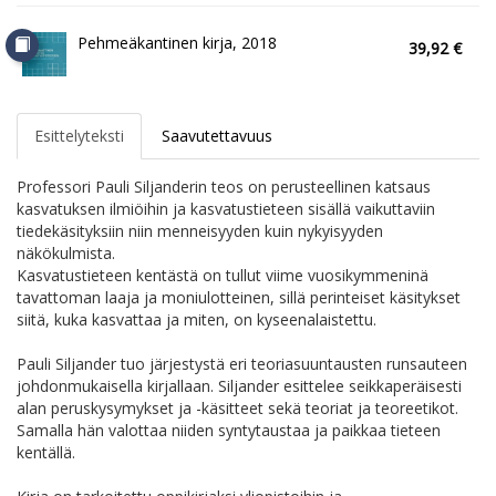
Pehmeäkantinen kirja, 2018
39,92 €
Esittelyteksti
Saavutettavuus
Professori Pauli Siljanderin teos on perusteellinen katsaus
kasvatuksen ilmiöihin ja kasvatustieteen sisällä vaikuttaviin
tiedekäsityksiin niin menneisyyden kuin nykyisyyden
näkökulmista.
Kasvatustieteen kentästä on tullut viime vuosikymmeninä
tavattoman laaja ja moniulotteinen, sillä perinteiset käsitykset
siitä, kuka kasvattaa ja miten, on kyseenalaistettu.
Pauli Siljander tuo järjestystä eri teoriasuuntausten runsauteen
johdonmukaisella kirjallaan. Siljander esittelee seikkaperäisesti
alan peruskysymykset ja -käsitteet sekä teoriat ja teoreetikot.
Samalla hän valottaa niiden syntytaustaa ja paikkaa tieteen
kentällä.