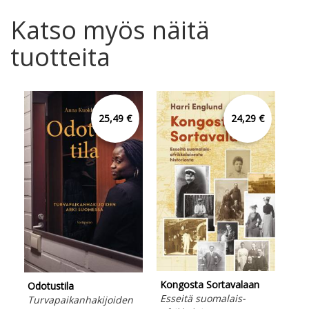
Katso myös näitä
tuotteita
25,49 €
24,29 €
Kongosta Sortavalaan
Odotustila
Syö
Esseitä suomalais-
Turvapaikanhakijoiden
Sep