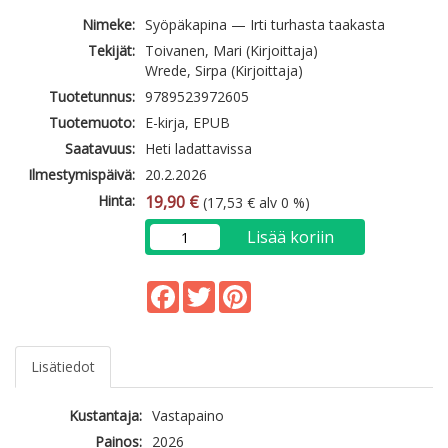
Nimeke:
Syöpäkapina — Irti turhasta taakasta
Tekijät:
Toivanen, Mari (Kirjoittaja)
Wrede, Sirpa (Kirjoittaja)
Tuotetunnus:
9789523972605
Tuotemuoto:
E-kirja, EPUB
Saatavuus:
Heti ladattavissa
Ilmestymispäivä:
20.2.2026
Hinta:
19,90 €
(17,53 € alv 0 %)
Lisää koriin
Facebook
Twitter
Pinterest
Lisätiedot
Kustantaja:
Vastapaino
Painos:
2026