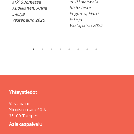
afrikkalaisesta
arki Suomessa
Peh
historiasta
Kuokkanen, Anna
Vas
Englund, Harri
E-kirja
E-kirja
Vastapaino 2025
Vastapaino 2025
Yhteystiedot
Vastapaino
Yliopistonkatu 60 A
33100 Tampere
Asiakaspalvelu