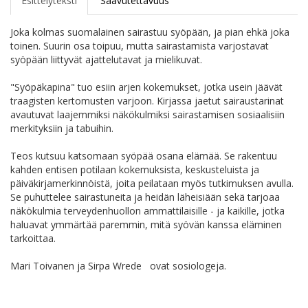
Esittelyteksti
Saavutettavuus
Joka kolmas suomalainen sairastuu syöpään, ja pian ehkä joka
toinen. Suurin osa toipuu, mutta sairastamista varjostavat
syöpään liittyvät ajattelutavat ja mielikuvat.
"Syöpäkapina" tuo esiin arjen kokemukset, jotka usein jäävät
traagisten kertomusten varjoon. Kirjassa jaetut sairaustarinat
avautuvat laajemmiksi näkökulmiksi sairastamisen sosiaalisiin
merkityksiin ja tabuihin.
Teos kutsuu katsomaan syöpää osana elämää. Se rakentuu
kahden entisen potilaan kokemuksista, keskusteluista ja
päiväkirjamerkinnöistä, joita peilataan myös tutkimuksen avulla.
Se puhuttelee sairastuneita ja heidän läheisiään sekä tarjoaa
näkökulmia terveydenhuollon ammattilaisille - ja kaikille, jotka
haluavat ymmärtää paremmin, mitä syövän kanssa eläminen
tarkoittaa.
Mari Toivanen ja Sirpa Wrede ovat sosiologeja.