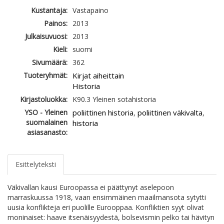
Kustantaja:
Vastapaino
Painos:
2013
Julkaisuvuosi:
2013
Kieli:
suomi
Sivumäärä:
362
Tuoteryhmät:
Kirjat aiheittain
Historia
Kirjastoluokka:
K90.3 Yleinen sotahistoria
YSO - Yleinen
poliittinen historia
poliittinen väkivalta
,
,
suomalainen
historia
asiasanasto:
Esittelyteksti
Väkivallan kausi Euroopassa ei päättynyt aselepoon
marraskuussa 1918, vaan ensimmäinen maailmansota sytytti
uusia konflikteja eri puolille Eurooppaa. Konfliktien syyt olivat
moninaiset: haave itsenäisyydestä, bolsevismin pelko tai hävityn