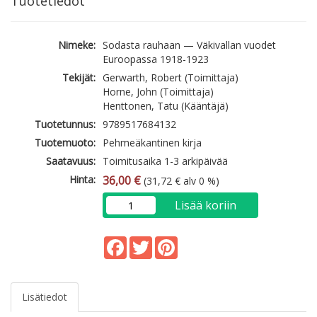
Tuotetiedot
Nimeke:
Sodasta rauhaan — Väkivallan vuodet
Euroopassa 1918-1923
Tekijät:
Gerwarth, Robert (Toimittaja)
Horne, John (Toimittaja)
Henttonen, Tatu (Kääntäjä)
Tuotetunnus:
9789517684132
Tuotemuoto:
Pehmeäkantinen kirja
Saatavuus:
Toimitusaika 1-3 arkipäivää
Hinta:
36,00 €
(31,72 € alv 0 %)
Lisää koriin
Facebook
Twitter
Pinterest
Lisätiedot