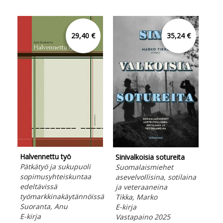
29,40 €
35,24 €
Halvennettu työ
Sinivalkoisia sotureita
Sin
Pätkätyö ja sukupuoli
Suomalaismiehet
Suo
sopimusyhteiskuntaa
asevelvollisina, sotilaina
ase
edeltävissä
ja veteraaneina
ja 
työmarkkinakäytännöissä
Tikka, Marko
Tik
Suoranta, Anu
E-kirja
Kov
E-kirja
Vastapaino 2025
Vas