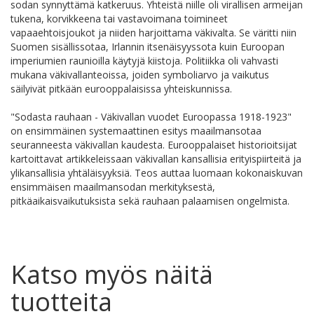
sodan synnyttämä katkeruus. Yhteistä niille oli virallisen armeijan
tukena, korvikkeena tai vastavoimana toimineet
vapaaehtoisjoukot ja niiden harjoittama väkivalta. Se väritti niin
Suomen sisällissotaa, Irlannin itsenäisyyssota kuin Euroopan
imperiumien raunioilla käytyjä kiistoja. Politiikka oli vahvasti
mukana väkivallanteoissa, joiden symboliarvo ja vaikutus
säilyivät pitkään eurooppalaisissa yhteiskunnissa.
"Sodasta rauhaan - Väkivallan vuodet Euroopassa 1918-1923"
on ensimmäinen systemaattinen esitys maailmansotaa
seuranneesta väkivallan kaudesta. Eurooppalaiset historioitsijat
kartoittavat artikkeleissaan väkivallan kansallisia erityispiirteitä ja
ylikansallisia yhtäläisyyksiä. Teos auttaa luomaan kokonaiskuvan
ensimmäisen maailmansodan merkityksestä,
pitkäaikaisvaikutuksista sekä rauhaan palaamisen ongelmista.
Katso myös näitä
tuotteita