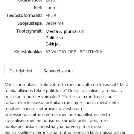
Kieli:
suomi
Tiedostoformaatti:
EPUB
Suojaustapa:
Vesileima
Tuoteryhmät:
Media & journalismi
Politiikka
E-kirjat
Kirjastoluokka:
32 VALTIO-OPPI. POLITIIKKA
Esittelyteksti
Saavutettavuus
Miksi suomalaiset kokevat, että median valta on kasvanut? Mitä
mediajulkisuus tekee politiikalle? Onko sosiaalisesta mediasta
politiikan muutos¬ voimaksi? "Politiikka ja mediajulkisuus"
tarkastelee keskeisiä politiikan mediajulkisuutta ravistelleita
muutoksia intimisoitumisesta viestinnän
professionalisoitumiseen ja median kaupallistumisesta
sosiaalisen median nousuun. Samalla pohditaan, miksi
puoluepolitiikka kiinnostaa yhä harvempia ja miksi
edustuksellinen demokratia tuntuu monissa länsimaissa olevan