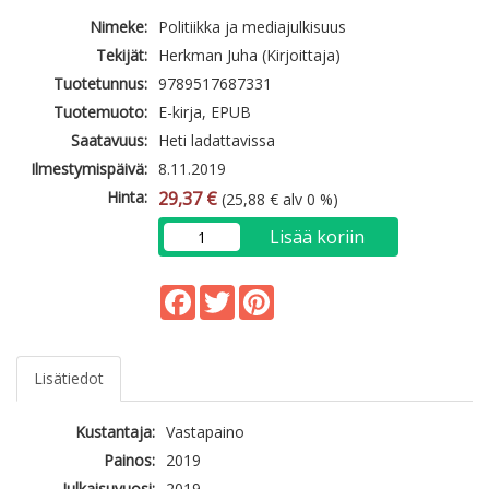
Nimeke:
Politiikka ja mediajulkisuus
Tekijät:
Herkman Juha (Kirjoittaja)
Tuotetunnus:
9789517687331
Tuotemuoto:
E-kirja, EPUB
Saatavuus:
Heti ladattavissa
Ilmestymispäivä:
8.11.2019
Hinta:
29,37 €
(25,88 € alv 0 %)
Lisää koriin
Facebook
Twitter
Pinterest
Lisätiedot
Kustantaja:
Vastapaino
Painos:
2019
Julkaisuvuosi:
2019