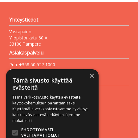
Yhteystiedot
Vastapaino
Yliopistonkatu 60 A
33100 Tampere
Asiakaspalvelu
Puh. +358 50 527 1000
Sähköposti:
vastapaino@vastapaino.fi
×
Lisätietoa
Tämä sivusto käyttää
evästeitä
Toimitusehdot
Tämä verkkosivusto käyttää evästeitä
Käyttöohjeet
käyttökokemuksen parantamiseksi.
Tietosuojaseloste
Käyttämällä verkkosivustoamme hyväksyt
kaikki evästeet evästekäytäntöjemme
Saavutettavuusseloste
mukaisesti.
Seuraa meitä:
EHDOTTOMASTI
VÄLTTÄMÄTTÖMÄT