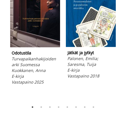
Jätkät ja jytkyt
Odotustila
Vai
Palonen, Emilia;
Turvapaikanhakijoiden
kas
Saresma, Tuija
arki Suomessa
Pek
E-kirja
Kuokkanen, Anna
Lep
Vastapaino 2018
E-kirja
Hei
Vastapaino 2025
E-ki
Vas