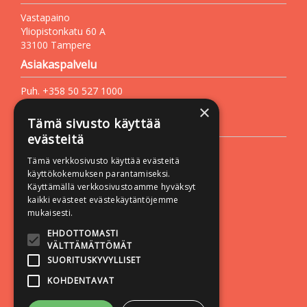
Vastapaino
Yliopistonkatu 60 A
33100 Tampere
Asiakaspalvelu
Puh. +358 50 527 1000
Sähköposti:
vastapaino@vastapaino.fi
×
Tämä sivusto käyttää
Lisätietoa
evästeitä
Toimitusehdot
Tämä verkkosivusto käyttää evästeitä
Käyttöohjeet
käyttökokemuksen parantamiseksi.
Käyttämällä verkkosivustoamme hyväksyt
Tietosuojaseloste
kaikki evästeet evästekäytäntöjemme
Saavutettavuusseloste
mukaisesti.
Seuraa meitä:
EHDOTTOMASTI
VÄLTTÄMÄTTÖMÄT
SUORITUSKYVYLLISET
KOHDENTAVAT