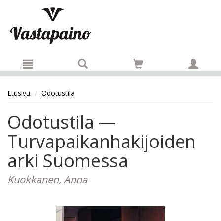
Hyppää pääsisältöön
Etusivu
Odotustila
Odotustila —
Turvapaikanhakijoiden
arki Suomessa
Kuokkanen, Anna