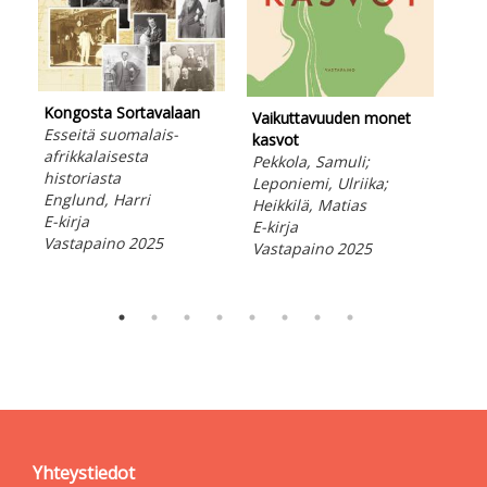
Kongosta Sortavalaan
Pää
Vaikuttavuuden monet
Esseitä suomalais-
päiv
kasvot
afrikkalaisesta
Tur
Pekkola, Samuli;
historiasta
E-ki
Leponiemi, Ulriika;
Englund, Harri
Vas
Heikkilä, Matias
E-kirja
E-kirja
Vastapaino 2025
Vastapaino 2025
Yhteystiedot