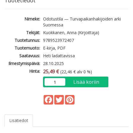
Tuotetiedot
Nimeke:
Odotustila — Turvapaikanhakijoiden arki
Suomessa
Tekijät:
Kuokkanen, Anna (Kirjoittaja)
Tuotetunnus:
9789523972407
Tuotemuoto:
E-kirja, PDF
Saatavuus:
Heti ladattavissa
Ilmestymispäivä:
28.10.2025
Hinta:
25,49 €
(22,46 € alv 0 %)
Lisää koriin
Facebook
Twitter
Pinterest
Lisätiedot