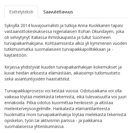
Esittelyteksti
Saavutettavuus
Syksyllä 2014 kuvajournalisti ja tutkija Anna Kuokkanen tapasi
vastaanottokeskuksessa nigerialaisen Itohan Okundayen, joka
oli selviytynyt Italiassa ihmiskaupasta ja tullut Suomeen
turvapaikanhakijana. Kohtaamisesta alkoi yli kymmenen vuoden
tutkimusmatka suomalaiseen turvapaikkapolitiikkaan ja -
käytäntöön.
Kirjassa yhdistyvät kuuden turvapaikanhakijan kokemukset ja
kuvat heidän arkisesta elämästään, aikaisempi tutkimustieto
sekä asiantuntijoiden haastattelut.
Turvapaikkaprosessi voi kestää vuosia. Odotusaikana voi olla
vaikeaa löytää mielekästä tekemistä, eikä tulevaisuutta voi juuri
ennakoida. Pitkä odotus kuormittaa henkisesti ja altistaa
mielenterveysongelmille. Hankalasta elämäntilanteesta
huolimatta moni turvapaikanhakija löytää mielekästä tekemistä
opiskelun, työn tai aktivismin parissa - ja paikkansa
suomalaisessa yhteiskunnassa.