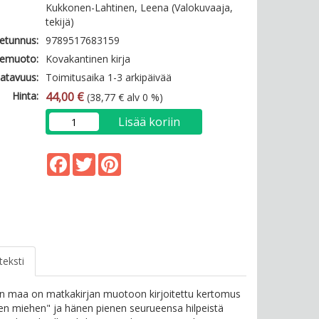
Kukkonen-Lahtinen, Leena (Valokuvaaja,
tekijä)
etunnus:
9789517683159
emuoto:
Kovakantinen kirja
atavuus:
Toimitusaika 1-3 arkipäivää
Hinta:
44,00 €
(38,77 € alv 0 %)
Lisää koriin
Facebook
Twitter
Pinterest
teksti
en maa on matkakirjan muotoon kirjoitettu kertomus
jen miehen" ja hänen pienen seurueensa hilpeistä