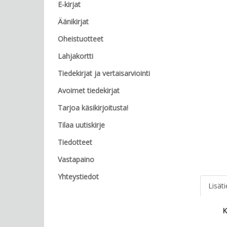
E-kirjat
Äänikirjat
Oheistuotteet
Lahjakortti
Tiedekirjat ja vertaisarviointi
Avoimet tiedekirjat
Tarjoa käsikirjoitusta!
Tilaa uutiskirje
Tiedotteet
Vastapaino
Yhteystiedot
Lisät
K