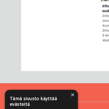
Info
vuok
Inf
ilmi
Kum
Sih
E-ki
Vas
×
Yhteystiedot
Tämä sivusto käyttää
evästeitä
Vastapaino