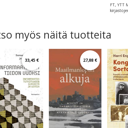
FT, YTT Mi
kirjastoje
so myös näitä tuotteita
33,45 €
27,88 €