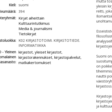
mutta tos
Kieli:
suomi
yleisiin k
reitti, jo
ivumäärä:
394
Ilomantsi
teryhmät:
Kirjat aiheittain
unohtama
Kulttuurintutkimus
Media & journalismi
Esseistis
Tietokirjat
filosofisis
astoluokka:
K02 KIRJASTOTOIMI. KIRJASTOTIEDE.
analyyseih
INFORMATIIKKA
kirjastoj
 - Yleinen
kirjastot
yleiset kirjastot
,
,
Suomi on 
omalainen
kirjastorakennukset
kirjastopalvelut
,
,
suositump
iasanasto:
matkakertomukset
on poikke
tiheimmist
nauttii p
väestöry
kirjastos
Kirjasto
kirjastoje
ja kulttuu