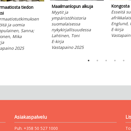
Kongosta 
Maailmanlopun alkuja
rmaatiosta tiedon
Esseitä s
Myytit ja
si
afrikkalai
ympäristöhistoria
ormaatiotutkimuksen
Englund, 
suomalaisessa
öitä ja uomia
E-kirja
nykykirjallisuudessa
pulainen, Sanna;
Vastapain
Lahtinen, Toni
vonen, Mika
E-kirja
rja
Vastapaino 2025
tapaino 2025
Asiakaspalvelu
Li
Puh. +358 50 527 1000
To