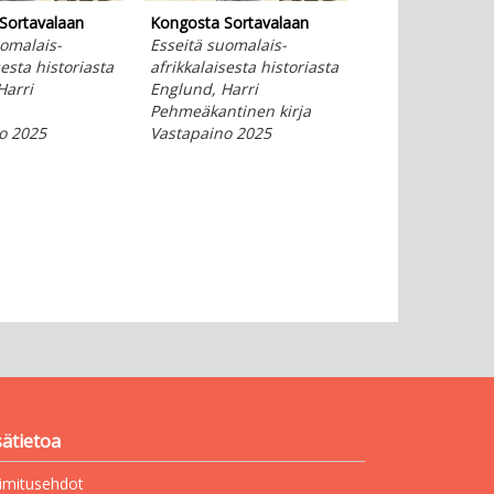
Sortavalaan
Kongosta Sortavalaan
Tajuaako kukaa
uomalais-
Esseitä suomalais-
Opas tieteen
sesta historiasta
afrikkalaisesta historiasta
yleistajuistajalle
Harri
Englund, Harri
Raevaara, Tiina
Pehmeäkantinen kirja
Pehmeäkantinen
o 2025
Vastapaino 2025
Vastapaino 202
sätietoa
imitusehdot