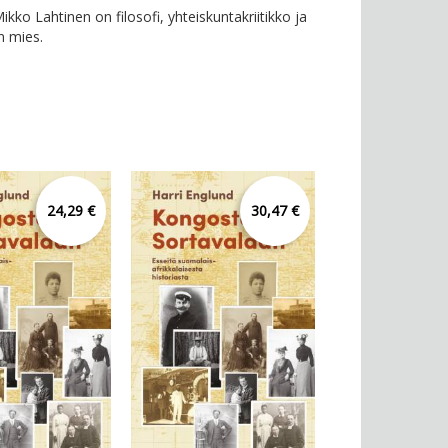
kko Lahtinen on filosofi, yhteiskuntakriitikko ja
n mies.
24,29 €
30,47 €