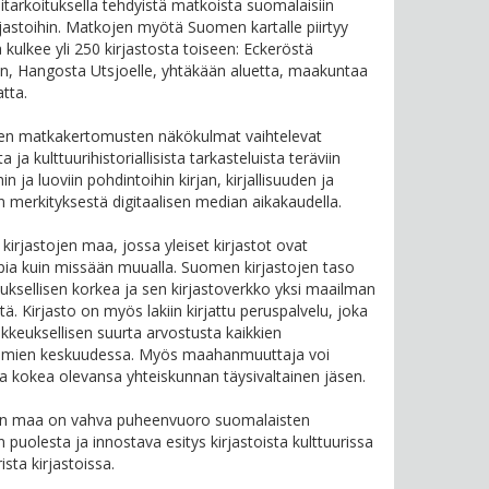
itarkoituksella tehdyistä matkoista suomalaisiin
irjastoihin. Matkojen myötä Suomen kartalle piirtyy
ka kulkee yli 250 kirjastosta toiseen: Eckeröstä
in, Hangosta Utsjoelle, yhtäkään aluetta, maakuntaa
tta.
ten matkakertomusten näkökulmat vaihtelevat
ta ja kulttuurihistoriallisista tarkasteluista teräviin
in ja luoviin pohdintoihin kirjan, kirjallisuuden ja
en merkityksestä digitaalisen median aikakaudella.
kirjastojen maa, jossa yleiset kirjastot ovat
ia kuin missään muualla. Suomen kirjastojen taso
uksellisen korkea ja sen kirjastoverkko yksi maailman
ä. Kirjasto on myös lakiin kirjattu peruspalvelu, joka
oikkeuksellisen suurta arvostusta kaikkien
hmien keskuudessa. Myös maahanmuuttaja voi
sa kokea olevansa yhteiskunnan täysivaltainen jäsen.
jen maa on vahva puheenvuoro suomalaisten
n puolesta ja innostava esitys kirjastoista kulttuurissa
rista kirjastoissa.