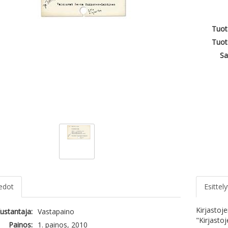
Tuot
Tuot
Sa
iedot
Esittely
Kirjastoj
ustantaja:
Vastapaino
"Kirjasto
Painos:
1. painos, 2010