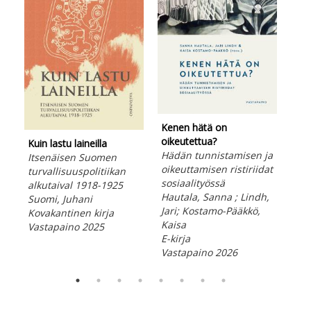
Tied
Kenen hätä on
Kut
oikeutettua?
Web
Kuin lastu laineilla
Hädän tunnistamisen ja
Kov
Itsenäisen Suomen
oikeuttamisen ristiriidat
Vas
turvallisuuspolitiikan
sosiaalityössä
alkutaival 1918-1925
Hautala, Sanna ; Lindh,
Suomi, Juhani
Jari; Kostamo-Pääkkö,
Kovakantinen kirja
Kaisa
Vastapaino 2025
E-kirja
Vastapaino 2026