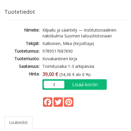
Tuotetiedot
Nimeke:
Kilpailu ja sääntely — Institutionaalinen
näkökulma Suomen taloushistoriaan
Tekijät:
Kallioinen, Mika (Kirjoittaja)
Tuotetunnus:
9789517687690
Tuotemuoto:
Kovakantinen kirja
Saatavuus:
Toimitusaika 1-3 arkipäivää
Hinta:
39,00 €
(34,36 € alv 0 %)
Lisää koriin
Facebook
Twitter
Pinterest
Lisätiedot