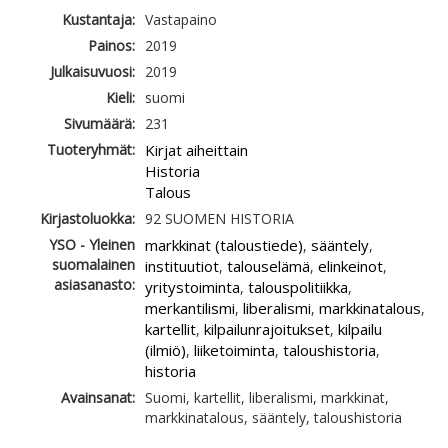
Kustantaja:
Vastapaino
Painos:
2019
Julkaisuvuosi:
2019
Kieli:
suomi
Sivumäärä:
231
Tuoteryhmät:
Kirjat aiheittain
Historia
Talous
Kirjastoluokka:
92 SUOMEN HISTORIA
YSO - Yleinen
markkinat (taloustiede)
sääntely
,
,
suomalainen
instituutiot
talouselämä
elinkeinot
,
,
,
asiasanasto:
yritystoiminta
talouspolitiikka
,
,
merkantilismi
liberalismi
markkinatalous
,
,
,
kartellit
kilpailunrajoitukset
kilpailu
,
,
(ilmiö)
liiketoiminta
taloushistoria
,
,
,
historia
Avainsanat:
Suomi, kartellit, liberalismi, markkinat,
markkinatalous, sääntely, taloushistoria