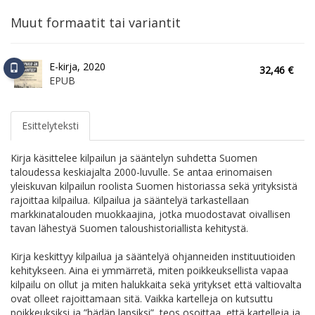
Muut formaatit tai variantit
E-kirja, 2020
32,46 €
EPUB
Esittelyteksti
Kirja käsittelee kilpailun ja sääntelyn suhdetta Suomen
taloudessa keskiajalta 2000-luvulle. Se antaa erinomaisen
yleiskuvan kilpailun roolista Suomen historiassa sekä yrityksistä
rajoittaa kilpailua. Kilpailua ja sääntelyä tarkastellaan
markkinatalouden muokkaajina, jotka muodostavat oivallisen
tavan lähestyä Suomen taloushistoriallista kehitystä.
Kirja keskittyy kilpailua ja sääntelyä ohjanneiden instituutioiden
kehitykseen. Aina ei ymmärretä, miten poikkeuksellista vapaa
kilpailu on ollut ja miten halukkaita sekä yritykset että valtiovalta
ovat olleet rajoittamaan sitä. Vaikka kartelleja on kutsuttu
poikkeuksiksi ja ”hädän lapsiksi”, teos osoittaa, että kartelleja ja