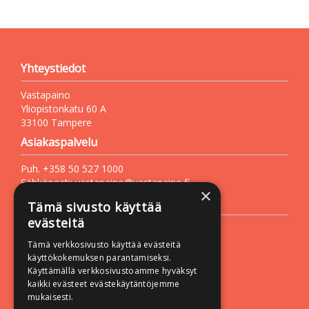
Yhteystiedot
Vastapaino
Yliopistonkatu 60 A
33100 Tampere
Asiakaspalvelu
Puh. +358 50 527 1000
Sähköposti:
vastapaino@vastapaino.fi
×
Lisätietoa
Tämä sivusto käyttää
evästeitä
Toimitusehdot
Tämä verkkosivusto käyttää evästeitä
Käyttöohjeet
käyttökokemuksen parantamiseksi.
Tietosuojaseloste
Käyttämällä verkkosivustoamme hyväksyt
kaikki evästeet evästekäytäntöjemme
Saavutettavuusseloste
mukaisesti.
Seuraa meitä: