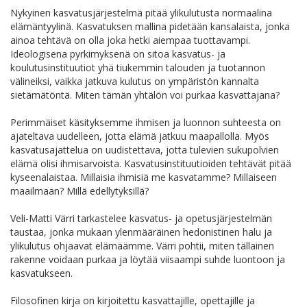
Nykyinen kasvatusjärjestelmä pitää ylikulutusta normaalina
elämäntyylinä. Kasvatuksen mallina pidetään kansalaista, jonka
ainoa tehtävä on olla joka hetki aiempaa tuottavampi.
Ideologisena pyrkimyksenä on sitoa kasvatus- ja
koulutusinstituutiot yhä tiukemmin talouden ja tuotannon
välineiksi, vaikka jatkuva kulutus on ympäristön kannalta
sietämätöntä. Miten tämän yhtälön voi purkaa kasvattajana?
Perimmäiset käsityksemme ihmisen ja luonnon suhteesta on
ajateltava uudelleen, jotta elämä jatkuu maapallolla. Myös
kasvatusajattelua on uudistettava, jotta tulevien sukupolvien
elämä olisi ihmisarvoista. Kasvatusinstituutioiden tehtävät pitää
kyseenalaistaa. Millaisia ihmisiä me kasvatamme? Millaiseen
maailmaan? Millä edellytyksillä?
Veli-Matti Värri tarkastelee kasvatus- ja opetusjärjestelmän
taustaa, jonka mukaan ylenmääräinen hedonistinen halu ja
ylikulutus ohjaavat elämäämme. Värri pohtii, miten tällainen
rakenne voidaan purkaa ja löytää viisaampi suhde luontoon ja
kasvatukseen.
Filosofinen kirja on kirjoitettu kasvattajille, opettajille ja