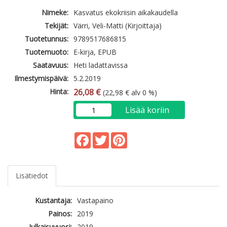
Nimeke:
Kasvatus ekokriisin aikakaudella
Tekijät:
Värri, Veli-Matti (Kirjoittaja)
Tuotetunnus:
9789517686815
Tuotemuoto:
E-kirja, EPUB
Saatavuus:
Heti ladattavissa
Ilmestymispäivä:
5.2.2019
Hinta:
26,08 €
(22,98 € alv 0 %)
Lisää koriin
Facebook
Twitter
Pinterest
Lisätiedot
Kustantaja:
Vastapaino
Painos:
2019
Julkaisuvuosi:
2019