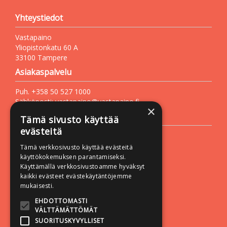
Yhteystiedot
Vastapaino
Yliopistonkatu 60 A
33100 Tampere
Asiakaspalvelu
Puh. +358 50 527 1000
Sähköposti:
vastapaino@vastapaino.fi
×
Lisätietoa
Tämä sivusto käyttää
evästeitä
Toimitusehdot
Tämä verkkosivusto käyttää evästeitä
Käyttöohjeet
käyttökokemuksen parantamiseksi.
Tietosuojaseloste
Käyttämällä verkkosivustoamme hyväksyt
kaikki evästeet evästekäytäntöjemme
Saavutettavuusseloste
mukaisesti.
Seuraa meitä:
EHDOTTOMASTI
VÄLTTÄMÄTTÖMÄT
SUORITUSKYVYLLISET