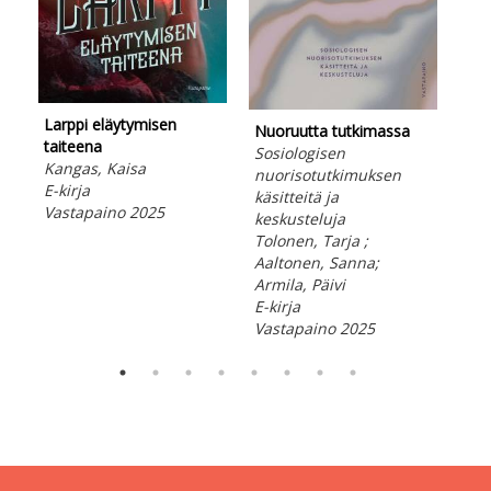
Larppi eläytymisen
Nuoruutta tutkimassa
Hyv
taiteena
Sosiologisen
ped
Kangas, Kaisa
nuorisotutkimuksen
kor
E-kirja
käsitteitä ja
Par
Vastapaino 2025
keskusteluja
Pos
Tolonen, Tarja ;
E-ki
Aaltonen, Sanna;
Vas
Armila, Päivi
E-kirja
Vastapaino 2025