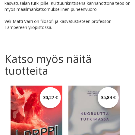
kasvatusalan tutkijoille. Kulttuurikriittisenä kannanottona teos on
myös maailmankatsomuksellinen puheenvuoro.
Veli-Matti Värri on filosofi ja kasvatustieteen professori
Tampereen yliopistossa.
Katso myös näitä
tuotteita
30,27 €
35,84 €