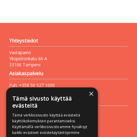
Yhteystiedot
Vastapaino
Yliopistonkatu 60 A
33100 Tampere
Asiakaspalvelu
Puh. +358 50 527 1000
Sähköposti:
vastapaino@vastapaino.fi
×
Tämä sivusto käyttää
Lisätietoa
evästeitä
Toimitusehdot
Tämä verkkosivusto käyttää evästeitä
Käyttöohjeet
käyttökokemuksen parantamiseksi.
Käyttämällä verkkosivustoamme hyväksyt
Tietosuojaseloste
kaikki evästeet evästekäytäntöjemme