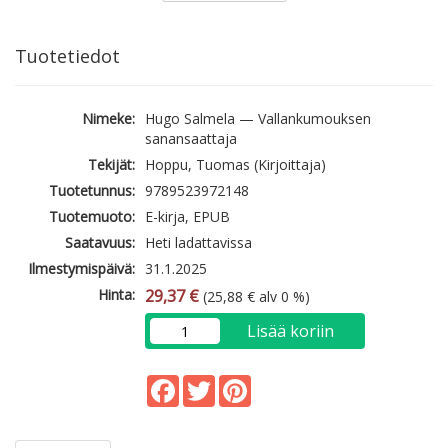
Tuotetiedot
Nimeke:
Hugo Salmela — Vallankumouksen
sanansaattaja
Tekijät:
Hoppu, Tuomas (Kirjoittaja)
Tuotetunnus:
9789523972148
Tuotemuoto:
E-kirja, EPUB
Saatavuus:
Heti ladattavissa
Ilmestymispäivä:
31.1.2025
Hinta:
29,37 €
(25,88 € alv 0 %)
Lisää koriin
Facebook
Twitter
Pinterest