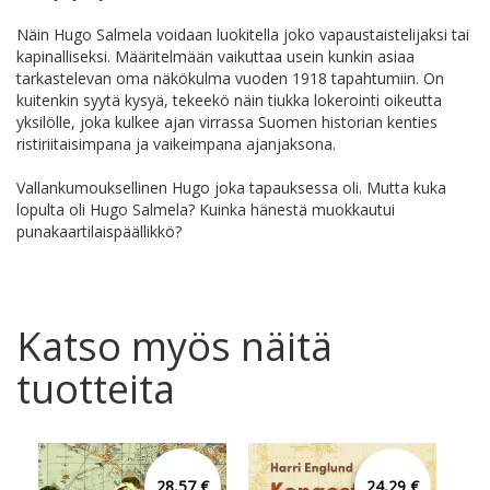
Näin Hugo Salmela voidaan luokitella joko vapaustaistelijaksi tai
kapinalliseksi. Määritelmään vaikuttaa usein kunkin asiaa
tarkastelevan oma näkökulma vuoden 1918 tapahtumiin. On
kuitenkin syytä kysyä, tekeekö näin tiukka lokerointi oikeutta
yksilölle, joka kulkee ajan virrassa Suomen historian kenties
ristiriitaisimpana ja vaikeimpana ajanjaksona.
Vallankumouksellinen Hugo joka tapauksessa oli. Mutta kuka
lopulta oli Hugo Salmela? Kuinka hänestä muokkautui
punakaartilaispäällikkö?
Katso myös näitä
tuotteita
28,57 €
24,29 €