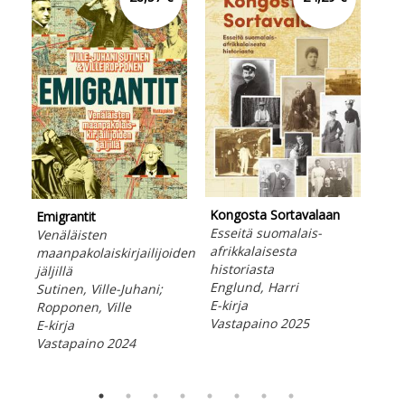
Kongosta Sortavalaan
Emigrantit
Lam
Esseitä suomalais-
Venäläisten
199
afrikkalaisesta
maanpakolaiskirjailijoiden
kok
historiasta
jäljillä
Ylia
Englund, Harri
Sutinen, Ville-Juhani;
E-ki
E-kirja
Ropponen, Ville
Vas
Vastapaino 2025
E-kirja
Vastapaino 2024