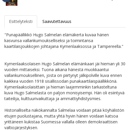
Esittelyteksti
Saavutettavuus
"Punapäällikkö Hugo Salmelan elämäkerta kuvaa hänen
kasvunsa vallankumoukselliseksi ja toimintansa
kaartilaisjoukkojen johtajana Kymenlaaksossa ja Tampereella."
Kymenlaaksolaisen Hugo Salmelan elämänkaari jäi hieman yli 30
vuoden mittaiseksi. Tuona aikana hänestä muokkaantui
vallankumouksellinen, josta on piirtynyt jälkipolville kuva ennen
kaikkea vuoden 1918 sisällissodan punakaartilaispäällikkönä.
Kymenlaaksolaisittain ja hieman laajemminkin tarkasteltuna
kuva Hugo Salmelasta on paljon monisyisempi. Hän oli esiintyvä
taiteilija, kulttuurivaikuttaja ja ammattiyhdistysmies.
Historialliselta näkökannalta Salmelaa voidaan pitää köyhälistön
etujen puolustajana, mutta yhtä hyvin hänen voidaan katsoa
yrittäneen kukistaa Suomessa vallalla olleen demokraattisen
valtiojärjestyksen.