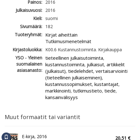
Painos:
2016
Julkaisuvuosi:
2016
Kieli:
suomi
Sivumäärä:
182
Tuoteryhmät:
Kirjat aiheittain
Tutkimusmenetelmät
Kirjastoluokka:
K00.6 Kustannustoiminta. Kirjakauppa
YSO - Yleinen
tieteellinen julkaisutoiminta
,
suomalainen
kustannustoiminta
julkaisut
artikkelit
,
,
asiasanasto:
(julkaisut)
tiedelehdet
vertaisarviointi
,
,
(tieteellinen julkaiseminen)
,
kustannussopimukset
kustantajat
,
,
markkinointi
tutkimustieto
tiede
,
,
,
kansainvälisyys
Muut formaatit tai variantit
E-kirja, 2016
20,51 €