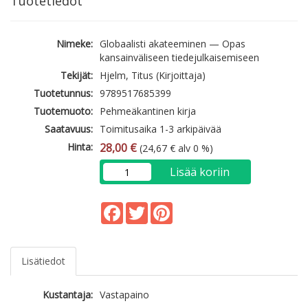
Tuotetiedot
Nimeke:
Globaalisti akateeminen — Opas
kansainväliseen tiedejulkaisemiseen
Tekijät:
Hjelm, Titus (Kirjoittaja)
Tuotetunnus:
9789517685399
Tuotemuoto:
Pehmeäkantinen kirja
Saatavuus:
Toimitusaika 1-3 arkipäivää
Hinta:
28,00 €
(24,67 € alv 0 %)
Lisää koriin
Facebook
Twitter
Pinterest
Lisätiedot
Kustantaja:
Vastapaino