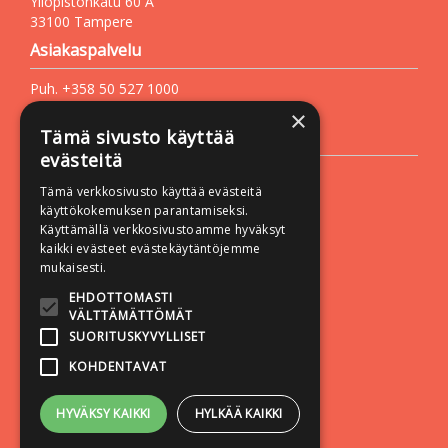
Yliopistonkatu 60 A
33100 Tampere
Asiakaspalvelu
Puh. +358 50 527 1000
Sähköposti:
vastapaino@vastapaino.fi
×
Tämä sivusto käyttää
Lisätietoa
evästeitä
Toimitusehdot
Tämä verkkosivusto käyttää evästeitä
Käyttöohjeet
käyttökokemuksen parantamiseksi.
Käyttämällä verkkosivustoamme hyväksyt
Tietosuojaseloste
kaikki evästeet evästekäytäntöjemme
Saavutettavuusseloste
mukaisesti.
Seuraa meitä:
EHDOTTOMASTI
VÄLTTÄMÄTTÖMÄT
SUORITUSKYVYLLISET
KOHDENTAVAT
HYVÄKSY KAIKKI
HYLKÄÄ KAIKKI