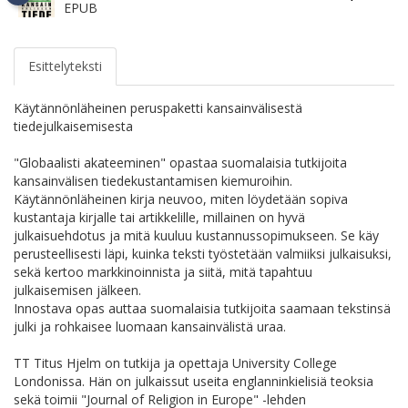
EPUB
Esittelyteksti
Käytännönläheinen peruspaketti kansainvälisestä
tiedejulkaisemisesta
"Globaalisti akateeminen" opastaa suomalaisia tutkijoita
kansainvälisen tiedekustantamisen kiemuroihin.
Käytännönläheinen kirja neuvoo, miten löydetään sopiva
kustantaja kirjalle tai artikkelille, millainen on hyvä
julkaisuehdotus ja mitä kuuluu kustannussopimukseen. Se käy
perusteellisesti läpi, kuinka teksti työstetään valmiiksi julkaisuksi,
sekä kertoo markkinoinnista ja siitä, mitä tapahtuu
julkaisemisen jälkeen.
Innostava opas auttaa suomalaisia tutkijoita saamaan tekstinsä
julki ja rohkaisee luomaan kansainvälistä uraa.
TT Titus Hjelm on tutkija ja opettaja University College
Londonissa. Hän on julkaissut useita englanninkielisiä teoksia
sekä toimii "Journal of Religion in Europe" -lehden