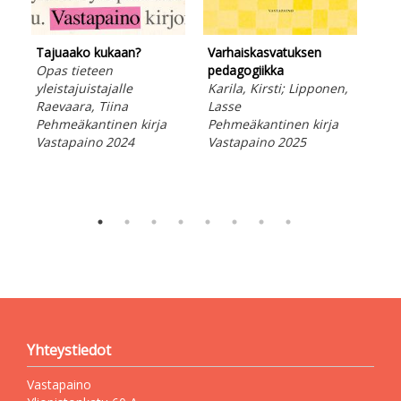
Tajuaako kukaan?
Varhaiskasvatuksen
Opas tieteen
pedagogiikka
Kuin
yleistajuistajalle
Karila, Kirsti; Lipponen,
Its
Raevaara, Tiina
Lasse
tur
Pehmeäkantinen kirja
Pehmeäkantinen kirja
alk
Vastapaino 2024
Vastapaino 2025
Suo
Kov
Vas
Yhteystiedot
Vastapaino