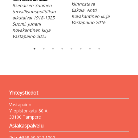
Kuk
kiinnostava
Itsenäisen Suomen
Mit
Eskola, Antti
turvallisuuspolitiikan
mää
Kovakantinen kirja
alkutaival 1918-1925
Saa
Vastapaino 2016
Suomi, Juhani
Peh
Kovakantinen kirja
Vas
Vastapaino 2025
Yhteystiedot
Vastapaino
Yliopistonkatu 60 A
33100 Tampere
Asiakaspalvelu
Puh. +358 50 527 1000