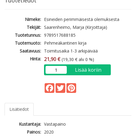
Tuotetiedot
Nimeke:
Esineiden perimmäisestä olemuksesta
Tekijät:
Saarenheimo, Marja (Kirjoittaja)
Tuotetunnus:
9789517688185
Tuotemuoto:
Pehmeäkantinen kirja
Saatavuus:
Toimitusaika 1-3 arkipäivää
Hinta:
21,90 €
(19,30 € alv 0 %)
Lisää koriin
Facebook
Twitter
Pinterest
Lisätiedot
Kustantaja:
Vastapaino
Painos:
2020