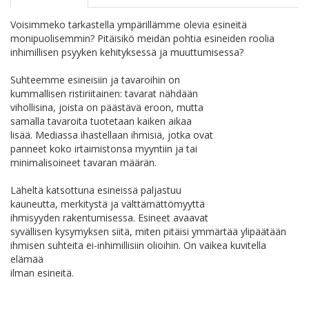
Voisimmeko tarkastella ympärillämme olevia esineitä
monipuolisemmin? Pitäisikö meidän pohtia esineiden roolia
inhimillisen psyyken kehityksessä ja muuttumisessa?
Suhteemme esineisiin ja tavaroihin on
kummallisen ristiriitainen: tavarat nähdään
vihollisina, joista on päästävä eroon, mutta
samalla tavaroita tuotetaan kaiken aikaa
lisää. Mediassa ihastellaan ihmisiä, jotka ovat
panneet koko irtaimistonsa myyntiin ja tai
minimalisoineet tavaran määrän.
Läheltä katsottuna esineissä paljastuu
kauneutta, merkitystä ja välttämättömyyttä
ihmisyyden rakentumisessa. Esineet avaavat
syvällisen kysymyksen siitä, miten pitäisi ymmärtää ylipäätään
ihmisen suhteita ei-inhimillisiin olioihin. On vaikea kuvitella
elämää
ilman esineitä.