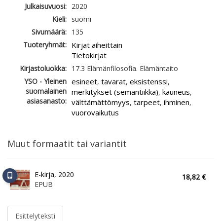
Julkaisuvuosi:
2020
Kieli:
suomi
Sivumäärä:
135
Tuoteryhmät:
Kirjat aiheittain
Tietokirjat
Kirjastoluokka:
17.3 Elämänfilosofia. Elämäntaito
YSO - Yleinen
esineet
tavarat
eksistenssi
,
,
,
suomalainen
merkitykset (semantiikka)
kauneus
,
,
asiasanasto:
välttämättömyys
tarpeet
ihminen
,
,
,
vuorovaikutus
Muut formaatit tai variantit
E-kirja, 2020
18,82 €
EPUB
Esittelyteksti