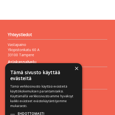
Yhteystiedot
Vastapaino
Yliopistonkatu 60 A
33100 Tampere
Asiakaspalvelu
×
Tämä sivusto käyttää
Puh. +358 50 527 1000
Sähköposti:
vastapaino@vastapaino.fi
evästeitä
Lisätietoa
Tämä verkkosivusto käyttää evästeitä
käyttökokemuksen parantamiseksi.
Toimitusehdot
Käyttämällä verkkosivustoamme hyväksyt
kaikki evästeet evästekäytäntöjemme
Käyttöohjeet
mukaisesti.
Tietosuojaseloste
EHDOTTOMASTI