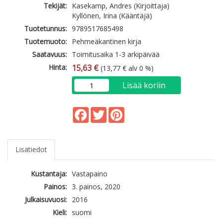
Tekijät:
Kasekamp, Andres (Kirjoittaja)
Kyllönen, Irina (Kääntäjä)
Tuotetunnus:
9789517685498
Tuotemuoto:
Pehmeäkantinen kirja
Saatavuus:
Toimitusaika 1-3 arkipäivää
Hinta:
15,63 €
(13,77 € alv 0 %)
Lisää koriin
Facebook
Twitter
Pinterest
Lisätiedot
Kustantaja:
Vastapaino
Painos:
3. painos, 2020
Julkaisuvuosi:
2016
Kieli:
suomi