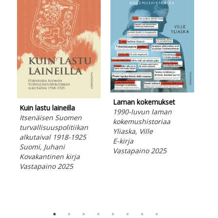
Kon
Laman kokemukset
Ess
Kuin lastu laineilla
1990-luvun laman
afr
Itsenäisen Suomen
kokemushistoriaa
his
turvallisuuspolitiikan
Yliaska, Ville
Eng
alkutaival 1918-1925
E-kirja
E-ki
Suomi, Juhani
Vastapaino 2025
Vas
Kovakantinen kirja
Vastapaino 2025