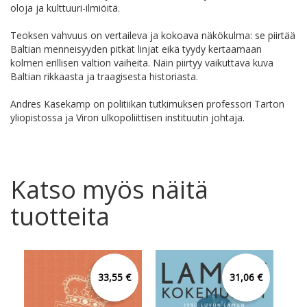
oloja ja kulttuuri-ilmiöitä.
Teoksen vahvuus on vertaileva ja kokoava näkökulma: se piirtää
Baltian menneisyyden pitkät linjat eikä tyydy kertaamaan
kolmen erillisen valtion vaiheita. Näin piirtyy vaikuttava kuva
Baltian rikkaasta ja traagisesta historiasta.
Andres Kasekamp on politiikan tutkimuksen professori Tarton
yliopistossa ja Viron ulkopoliittisen instituutin johtaja.
Katso myös näitä
tuotteita
33,55 €
31,06 €