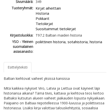
Sivumäärä:
349
Tuoteryhmät:
Kirjat aiheittain
Historia
Pokkarit
Tietokirjat
Suosituimmat tietokirjat
Kirjastoluokka:
T97.2 Baltian maiden historia
YSO - Yleinen
poliittinen historia
sotahistoria
historia
,
,
suomalainen
asiasanasto:
Esittelyteksti
Baltian kiehtovat vaiheet yksissä kansissa
Mitä kaikkea nykyiset Viro, Latvia ja Liettua ovat käyneet läpi
historiansa aikana? Tämä tiivis, kattava ja kiehtova teos kertoo
Baltiaksi kutsutun alueen vaiheet jääkauden lopusta nykyaikaan.
Pääpaino on Baltiaa riepotelleessa 1900-luvussa ja poliittisessa
historiassa. Lisäksi kirja valottaa talouskehitystä, sosiaalisia