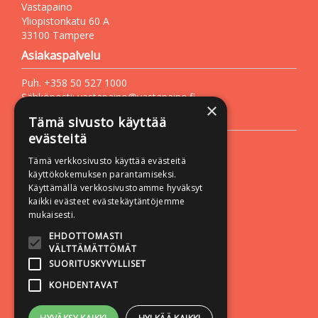
Vastapaino
Yliopistonkatu 60 A
33100 Tampere
Asiakaspalvelu
Puh. +358 50 527 1000
Sähköposti:
vastapaino@vastapaino.fi
×
Lisätietoa
Tämä sivusto käyttää
evästeitä
Toimitusehdot
Tämä verkkosivusto käyttää evästeitä
Käyttöohjeet
käyttökokemuksen parantamiseksi.
Tietosuojaseloste
Käyttämällä verkkosivustoamme hyväksyt
kaikki evästeet evästekäytäntöjemme
Saavutettavuusseloste
mukaisesti.
Seuraa meitä:
EHDOTTOMASTI
VÄLTTÄMÄTTÖMÄT
SUORITUSKYVYLLISET
KOHDENTAVAT