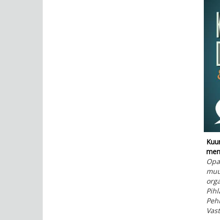
Kuun
men
Opa
muu
org
Pihl
Peh
Vas