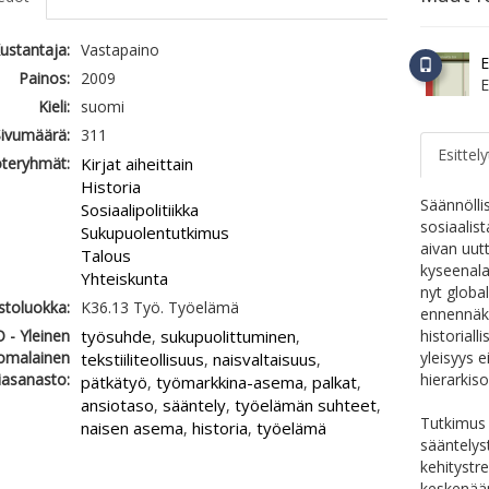
ustantaja:
Vastapaino
E
Painos:
2009
Kieli:
suomi
ivumäärä:
311
Esittely
teryhmät:
Kirjat aiheittain
Historia
Säännölli
Sosiaalipolitiikka
sosiaalis
Sukupuolentutkimus
aivan uut
Talous
kyseenala
Yhteiskunta
nyt globa
astoluokka:
K36.13 Työ. Työelämä
ennennäk
 - Yleinen
työsuhde
sukupuolittuminen
historial
,
,
omalainen
yleisyys 
tekstiiliteollisuus
naisvaltaisuus
,
,
iasanasto:
hierarkis
pätkätyö
työmarkkina-asema
palkat
,
,
,
ansiotaso
sääntely
työelämän suhteet
,
,
,
Tutkimus
naisen asema
historia
työelämä
,
,
sääntelys
kehitystre
keskenään