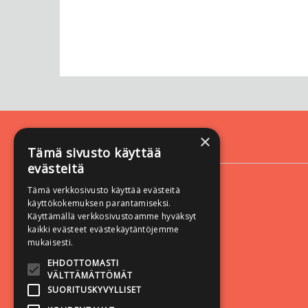
×
Yhteystiedot
Tämä sivusto käyttää
evästeitä
Vastapaino
Yliopistonkatu 60 A
Tämä verkkosivusto käyttää evästeitä
käyttökokemuksen parantamiseksi.
33100 Tampere
Käyttämällä verkkosivustoamme hyväksyt
kaikki evästeet evästekäytäntöjemme
mukaisesti.
EHDOTTOMASTI
VÄLTTÄMÄTTÖMÄT
SUORITUSKYVYLLISET