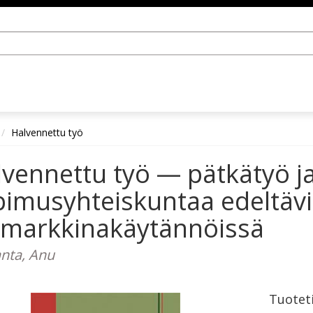
Halvennettu työ
vennettu työ — pätkätyö j
pimusyhteiskuntaa edeltäv
ömarkkinakäytännöissä
nta, Anu
Tuotet