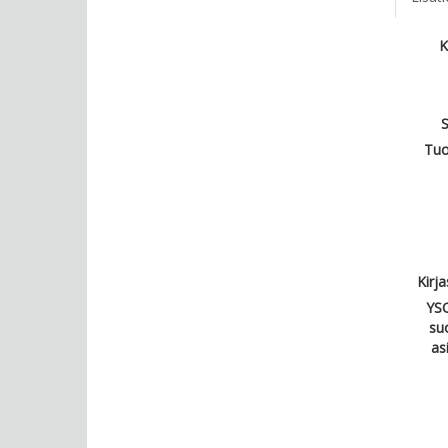
K
S
Tuo
Kirj
YSO
su
as