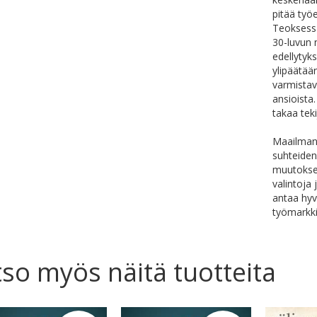
pitää työ
Teoksessa
30-luvun 
edellytyk
ylipäätää
varmistav
ansioista.
takaa tek
Maailmans
suhteiden
muutokse
valintoja
antaa hyv
työmarkki
so myös näitä tuotteita