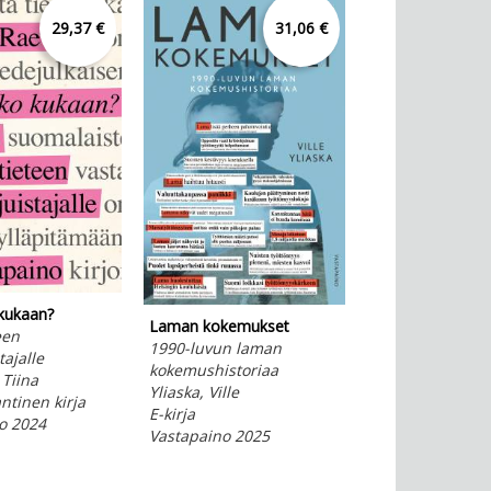
29,37 €
31,06 €
kukaan?
Laman kokemukset
een
Kuin lastu laineill
1990-luvun laman
tajalle
Itsenäisen Suo
kokemushistoriaa
 Tiina
turvallisuuspoli
Yliaska, Ville
tinen kirja
alkutaival 1918
E-kirja
o 2024
Suomi, Juhani
Vastapaino 2025
Kovakantinen ki
Vastapaino 202