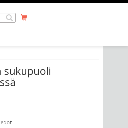
a sukupuoli
issä
iedot