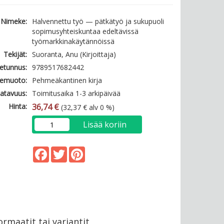
Nimeke:
Halvennettu työ — pätkätyö ja sukupuoli
sopimusyhteiskuntaa edeltävissä
työmarkkinakäytännöissä
Tekijät:
Suoranta, Anu (Kirjoittaja)
etunnus:
9789517682442
emuoto:
Pehmeäkantinen kirja
atavuus:
Toimitusaika 1-3 arkipäivää
Hinta:
36,74 €
(32,37 € alv 0 %)
Lisää koriin
Facebook
Twitter
Pinterest
rmaatit tai variantit