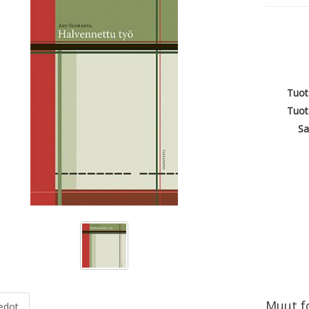
Tuot
Tuot
Sa
Muut fo
iedot