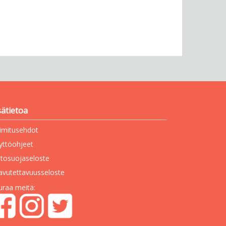
sätietoa
imitusehdot
yttöohjeet
etosuojaseloste
avutettavuusseloste
uraa meitä: