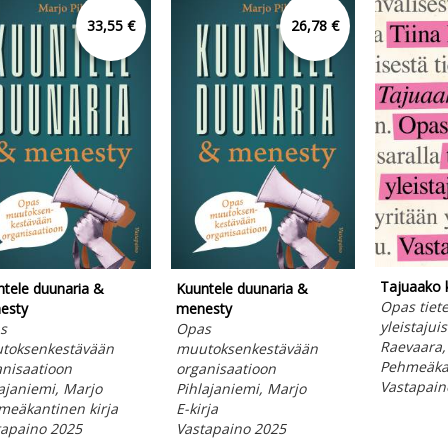
33,55 €
26,78 €
Tajuaako 
tele duunaria &
Kuuntele duunaria &
Opas tiet
esty
menesty
yleistajuis
s
Opas
Raevaara,
toksenkestävään
muutoksenkestävään
Pehmeäkan
anisaatioon
organisaatioon
Vastapain
ajaniemi, Marjo
Pihlajaniemi, Marjo
meäkantinen kirja
E-kirja
tapaino 2025
Vastapaino 2025