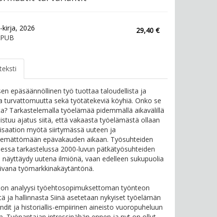
-kirja, 2026
29,40 €
EPUB
teksti
sen epäsäännöllinen työ tuottaa taloudellista ja
ta turvattomuutta sekä työtätekeviä köyhiä. Onko se
ta? Tarkastelemalla työelämää pidemmällä aikavälillä
istuu ajatus siitä, että vakaasta työelämästä ollaan
lisaation myötä siirtymässä uuteen ja
emättömään epävakauden aikaan. Työsuhteiden
lisessa tarkastelussa 2000-luvun pätkätyösuhteiden
ei näyttäydy uutena ilmiönä, vaan edelleen sukupuolia
oivana työmarkkinakäytäntönä.
 on analyysi työehtosopimuksettoman työnteon
tä ja hallinnasta Siinä asetetaan nykyiset työelämän
ndit ja historiallis-empiirinen aineisto vuoropuheluun
. Työnantajan intressinähän ennen ja nyt on ollut