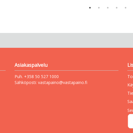
Asiakaspalvelu
Li
Puh. +358 50 527 1000
To
Sähköposti:
vastapaino@vastapaino.fi
Kä
Ti
Sa
Se