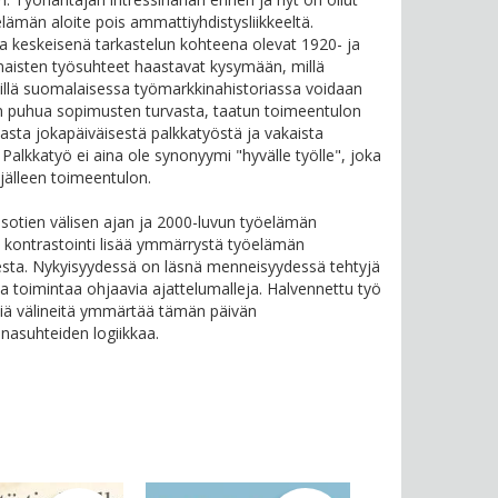
elämän aloite pois ammattiyhdistysliikkeeltä.
 keskeisenä tarkastelun kohteena olevat 1920- ja
naisten työsuhteet haastavat kysymään, millä
sillä suomalaisessa työmarkkinahistoriassa voidaan
n puhua sopimusten turvasta, taatun toimeentulon
asta jokapäiväisestä palkkatyöstä ja vakaista
 Palkkatyö ei aina ole synonyymi "hyvälle työlle", joka
ijälleen toimeentulon.
otien välisen ajan ja 2000-luvun työelämän
 kontrastointi lisää ymmärrystä työelämän
sta. Nykyisyydessä on läsnä menneisyydessä tehtyjä
 ja toimintaa ohjaavia ajattelumalleja. Halvennettu työ
iä välineitä ymmärtää tämän päivän
nasuhteiden logiikkaa.