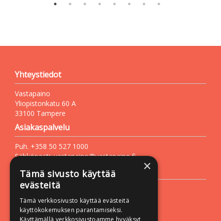
Yhteystiedot
Vastapaino
Yliopistonkatu 60 A
33100 Tampere
Asiakaspalvelu
Puh. +358 50 527 1000
Sähköposti:
vastapaino@vastapaino.fi
×
Lisätietoa
Tämä sivusto käyttää
evästeitä
Toimitusehdot
Tämä verkkosivusto käyttää evästeitä
Käyttöohjeet
käyttökokemuksen parantamiseksi.
Tietosuojaseloste
Käyttämällä verkkosivustoamme hyväksyt