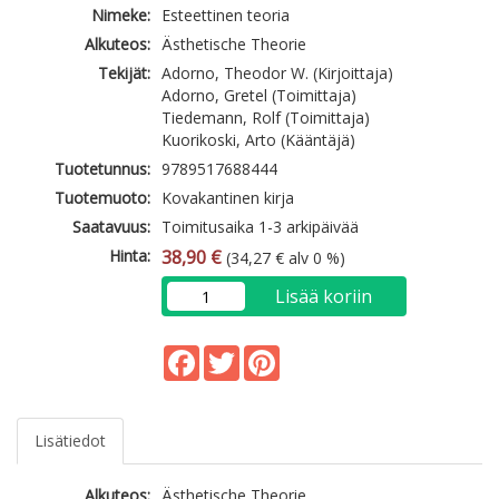
Nimeke:
Esteettinen teoria
Alkuteos:
Ästhetische Theorie
Tekijät:
Adorno, Theodor W. (Kirjoittaja)
Adorno, Gretel (Toimittaja)
Tiedemann, Rolf (Toimittaja)
Kuorikoski, Arto (Kääntäjä)
Tuotetunnus:
9789517688444
Tuotemuoto:
Kovakantinen kirja
Saatavuus:
Toimitusaika 1-3 arkipäivää
Hinta:
38,90 €
(34,27 € alv 0 %)
Lisää koriin
Facebook
Twitter
Pinterest
Lisätiedot
Alkuteos:
Ästhetische Theorie