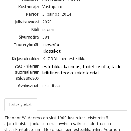
Kustantaja:
Vastapaino
Painos:
3. painos, 2024
Julkaisuvuosi:
2020
Kieli:
suomi
Sivumäärä:
581
Tuoteryhmät:
Filosofia
Klassikot
Kirjastoluokka:
K17.5 Yleinen estetiikka
YSO - Yleinen
estetiikka
kauneus
taidefilosofia
taide
,
,
,
,
suomalainen
kriittinen teoria
taideteoriat
,
asiasanasto:
Avainsanat:
estetiikka
Esittelyteksti
Theodor W. Adorno on yksi 1900-luvun keskeisimmistä
ajattelijoista, jonka tummasävyinen vaikutus ulottuu niin
yhteiskuntatieteisiin, filosofiaan kuin estetiikkaankin. Adornon