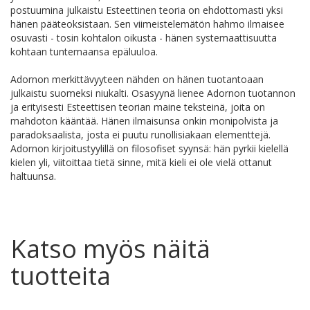
postuumina julkaistu Esteettinen teoria on ehdottomasti yksi
hänen pääteoksistaan. Sen viimeistelemätön hahmo ilmaisee
osuvasti - tosin kohtalon oikusta - hänen systemaattisuutta
kohtaan tuntemaansa epäluuloa.
Adornon merkittävyyteen nähden on hänen tuotantoaan
julkaistu suomeksi niukalti. Osasyynä lienee Adornon tuotannon
ja erityisesti Esteettisen teorian maine teksteinä, joita on
mahdoton kääntää. Hänen ilmaisunsa onkin monipolvista ja
paradoksaalista, josta ei puutu runollisiakaan elementtejä.
Adornon kirjoitustyylillä on filosofiset syynsä: hän pyrkii kielellä
kielen yli, viitoittaa tietä sinne, mitä kieli ei ole vielä ottanut
haltuunsa.
Katso myös näitä
tuotteita