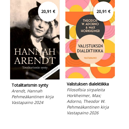
20,91 €
20,91 €
Lev
Valistuksen dialektiikka
eli 
Totalitarismin synty
Filosofisia sirpaleita
valt
Arendt, Hannah
Horkheimer, Max;
yht
Pehmeäkantinen kirja
Adorno, Theodor W.
muo
Vastapaino 2024
Pehmeäkantinen kirja
Hob
Vastapaino 2026
Kov
Vas