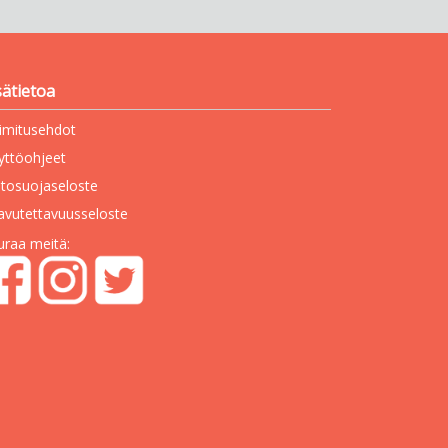
sätietoa
imitusehdot
yttöohjeet
etosuojaseloste
avutettavuusseloste
uraa meitä: