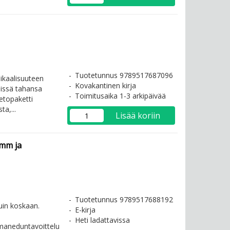
Tuotetunnus 9789517687096
sikaalisuuteen
Kovakantinen kirja
 missä tahansa
Toimitusaika 1-3 arkipäivää
etopaketti
a,...
Lisää koriin
omm ja
Tuotetunnus 9789517688192
uin koskaan.
E-kirja
Heti ladattavissa
maneduntavoittelu