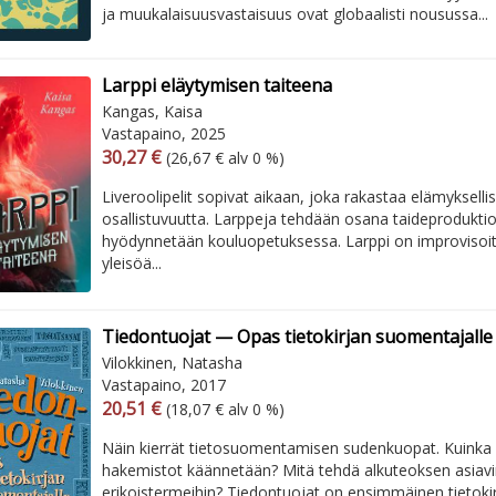
ja muukalaisuusvastaisuus ovat globaalisti nousussa...
Larppi eläytymisen taiteena
Kangas, Kaisa
Vastapaino, 2025
Arvonlisäverollinen hinta
Arvonlisäveroton hinta
30,27 €
(26,67 € alv 0 %)
Liveroolipelit sopivat aikaan, joka rakastaa elämyksellis
osallistuvuutta. Larppeja tehdään osana taideproduktioit
hyödynnetään kouluopetuksessa. Larppi on improvisoi
yleisöä...
Tiedontuojat — Opas tietokirjan suomentajalle
Vilokkinen, Natasha
Vastapaino, 2017
Arvonlisäverollinen hinta
Arvonlisäveroton hinta
20,51 €
(18,07 € alv 0 %)
Näin kierrät tietosuomentamisen sudenkuopat. Kuinka k
hakemistot käännetään? Mitä tehdä alkuteoksen asiavir
erikoistermeihin? Tiedontuojat on ensimmäinen tietokir