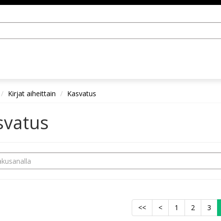
Kirjat aiheittain
Kasvatus
svatus
<<
<
1
2
3