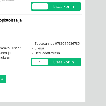
Lisää koriin
pistoissa ja
Tuotetunnus 9789517686785
orkeakoulussa?
E-kirja
seen ja
Heti ladattavissa
imuksen
Lisää koriin
4