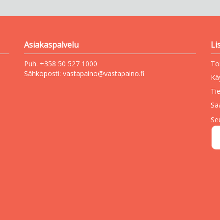
Asiakaspalvelu
Li
Puh. +358 50 527 1000
To
Sähköposti:
vastapaino@vastapaino.fi
Kä
Ti
Sa
Se