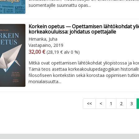
suomentajille suunnattu opas...
Korkein opetus — Opettamisen lähtökohdat ylio
korkeakouluissa: johdatus opettajalle
Himanka, Juha
Vastapaino, 2019
Arvonlisäverollinen hinta
Arvonlisäveroton hinta
32,00 €
(28,19 € alv 0 %)
Mitkä ovat opettamisen lähtökohdat yliopistossa ja k
Tämä teos asettaa korkeakoulupedagogiikan historialli
filosofiseen kontekstiin sekä korostaa oppimisen tutk
monialaisuutta...
<<
<
1
2
3