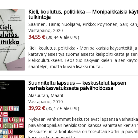
Kieli, koulutus, politiikka — Monipaikkaisia käyt
tulkintoja
Saarinen, Taina; Nuolijärvi, Pirkko; Pöyhönen, Sari; Kang
Vastapaino, 2020
Arvonlisäverollinen hinta
Arvonlisäveroton hinta
34,55 €
(30,44 € alv 0 %)
Kieli, koulutus, politiikka - Monipaikkaisia käytänteitä ja
kattava yleisesitys suomalaisesta kielipolitiikasta ja se
kielikoulutukseen. Teos tuo näkyviin kielen ja sen käyt
sääntelyn, mutta kuvaa lisäksi muita...
Suunniteltu lapsuus — keskustelut lapsen
varhaiskasvatuksesta päivähoidossa
Alasuutari, Maarit
Vastapaino, 2010
Arvonlisäverollinen hinta
Arvonlisäveroton hinta
39,92 €
(35,17 € alv 0 %)
Nykyään vanhemmat keskustelevat lapsensa varhaiska
päivähoitopaikan henkilöstön kanssa vähintään kerran
Keskustelun tarkoituksena on toteuttaa kodin ja päivä
kasvatuskumppanuutta...