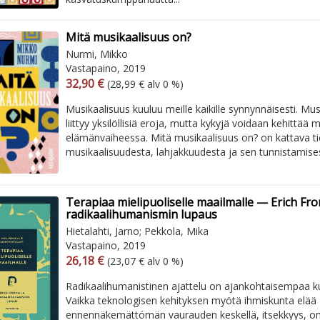
Mitä musikaalisuus on?
Nurmi, Mikko
Vastapaino, 2019
Arvonlisäverollinen hinta
Arvonlisäveroton hinta
32,90 €
(28,99 € alv 0 %)
Musikaalisuus kuuluu meille kaikille synnynnäisesti. Mu
liittyy yksilöllisiä eroja, mutta kykyjä voidaan kehittää
elämänvaiheessa. Mitä musikaalisuus on? on kattava ti
musikaalisuudesta, lahjakkuudesta ja sen tunnistamisest
Terapiaa mielipuoliselle maailmalle — Erich Fr
radikaalihumanismin lupaus
Hietalahti, Jarno; Pekkola, Mika
Vastapaino, 2019
Arvonlisäverollinen hinta
Arvonlisäveroton hinta
26,18 €
(23,07 € alv 0 %)
Radikaalihumanistinen ajattelu on ajankohtaisempaa k
Vaikka teknologisen kehityksen myötä ihmiskunta elää
ennennäkemättömän vaurauden keskellä, itsekkyys, o