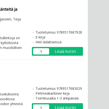
änteitä ja
asvieri, Teija
Tuotetunnus 9789517687928
E-kirja
 tulkintoja on
Heti ladattavissa
n kytköksistä
ön muodollisen
Lisää koriin
Tuotetunnus 9789517683029
Pehmeäkantinen kirja
svatuksesta
Toimitusaika 1-3 arkipäivää
 vuodessa.
hoidon yhteistä
Lisää koriin