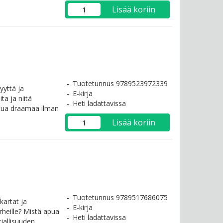
Lisää koriin
Tuotetunnus 9789523972339
yyttä ja
E-kirja
a ja niitä
Heti ladattavissa
tua draamaa ilman
Lisää koriin
Tuotetunnus 9789517686075
artat ja
E-kirja
heille? Mistä apua
Heti ladattavissa
jallisuuden